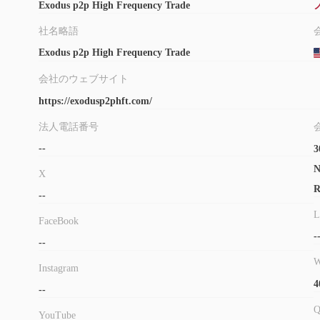
Exodus p2p High Frequency Trade
社名略語
Exodus p2p High Frequency Trade
会社のウェブサイト
https://exodusp2phft.com/
法人電話番号
--
3
N
X
R
--
L
FaceBook
-
--
W
Instagram
4
--
YouTube