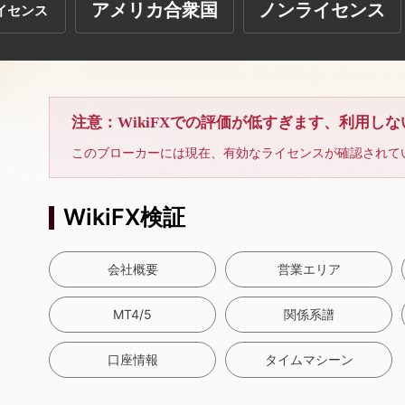
アメリカ合衆国
ノンライセンス
イセンス
注意：WikiFXでの評価が低すぎます、利用し
このブローカーには現在、有効なライセンスが確認されて
WikiFX検証
会社概要
営業エリア
MT4/5
関係系譜
口座情報
タイムマシーン