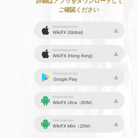
9
詳細はアプリをダウンロードして
ご確認ください
Download on the
WikiFX (Global)
Download on the
WikiFX (Hong Kong)
Download on the
Google Play
Download Apk
WikiFX Ultra（80M）
Download Apk
WikiFX Mini（20M）