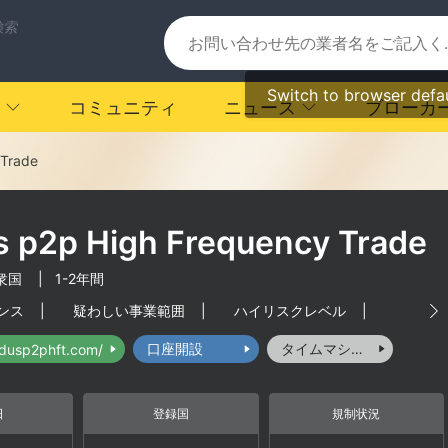
検索
Switch to browser defa
コミュニティ
ニュース
ブローカ
 Trade
s p2p High Frequency Trade
衆国
|
1-2年間
ンス
|
疑わしい事業範囲
|
ハイリスクレベル
|
口座開設
タイムマシーン
odusp2phft.com/
日
登録国
規制状況