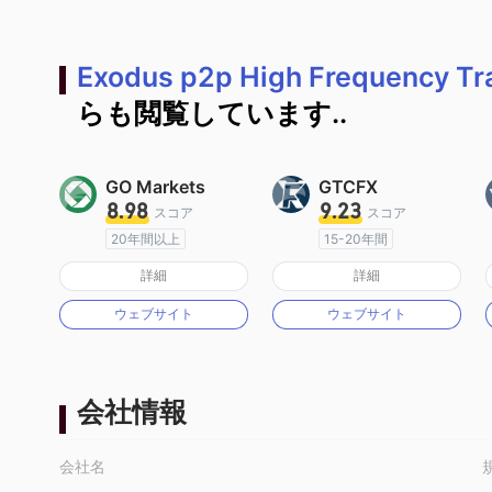
Exodus p2p High Frequency T
らも閲覧しています..
GO Markets
GTCFX
8.98
9.23
スコア
スコア
20年間以上
15-20年間
オーストラリア規制
イギリス規制
詳細
詳細
マーケットメイキングライセンス（MM）
マーケットメイキングライセンス（MM）
ウェブサイト
ウェブサイト
cTrader
MT4フルライセンス
会社情報
会社名