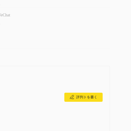
-
eChat
-
評判トを書く