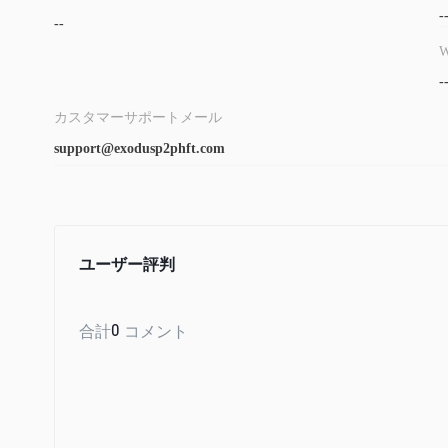
-
--
W
-
カスタマーサポートメール
support@exodusp2phft.com
ユーザー評判
合計
0
コメント