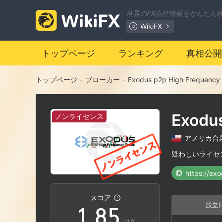
1
世界のFX会社情報をかんたん
WikiFX
2
トップページ
ランキング
真相公開
3
0
トップページ
-
ブローカー
-
Exodus p2p High Frequency
4
1
Exodu
ノンライセンス
5
2
アメリカ合
6
3
疑わしいライセ
https://ex
0
7
4
スコア
設立
1
.
8
5