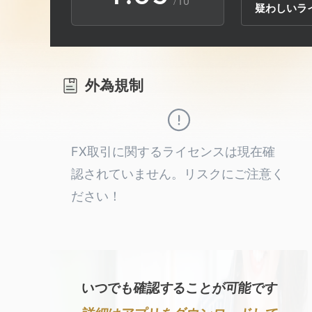
/10
疑わしいラ
2
9
6
3
7
外為規制
4
8
5
9
FX取引に関するライセンスは現在確
認されていません。リスクにご注意く
6
ださい！
7
8
いつでも確認することが可能です