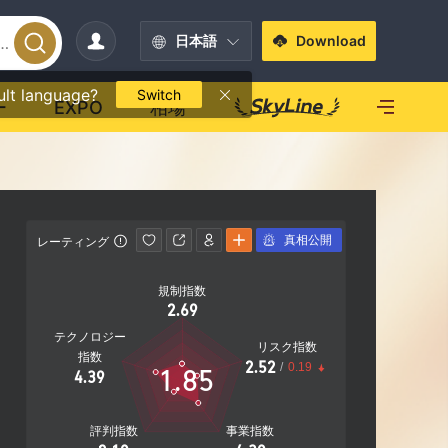
日本語
Download
ult language?
Switch
ー
EXPO
相場
真相公開
レーティング
連絡先情報
規制指数
https://
2.69
304 North
テクノロジー
ter, MA 
リスク指数
指数
2.52
/
0.19
1.85
4.39
評判指数
事業指数