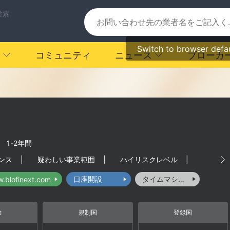
検索
Switch to browser defa
コミュニティ
ニュース
ブローカ
|
1-2年間
ンス
|
疑わしい事業範囲
|
ハイリスクレベル
|
口座開設
タイムマシーン
w.blofinext.com
力
規制国
登録国