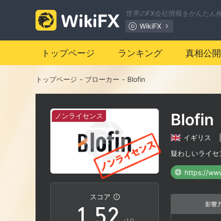
世界のFX会社情報をかんたん
WikiFX
トップページ
ランキング
真相公開
0
トップページ
-
ブローカー
-
Blofin
1
Blofin
ノンライセンス
2
イギリス
3
0
疑わしいライセ
https://ww
0
4
1
スコア
影響
1
.
5
2