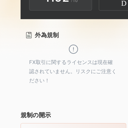
/10
D
2
6
3
3
7
4
外為規制
4
8
5
5
9
6
FX取引に関するライセンスは現在確
認されていません。リスクにご注意く
6
7
ださい！
7
8
8
9
規制の開示