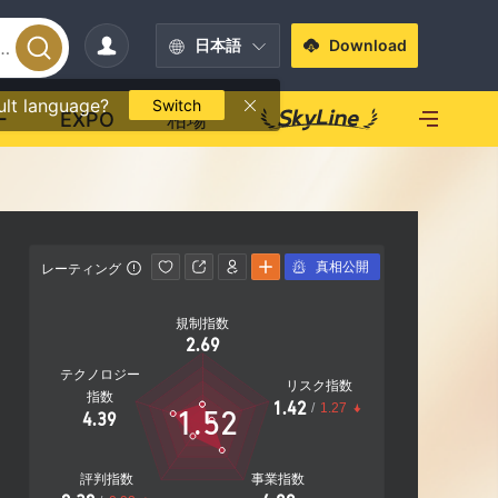
日本語
Download
ult language?
Switch
ー
EXPO
相場
真相公開
レーティング
影響力
規制指数
影響力
2.69
D
テクノロジー
リスク指数
指数
1.42
/
1.27
1.52
4.39
15.20%
社F
評判指数
事業指数
営業エリア