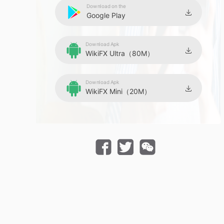
Download on the
Google Play
Download Apk
WikiFX Ultra（80M）
Download Apk
WikiFX Mini（20M）