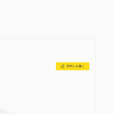
-
評判トを書く