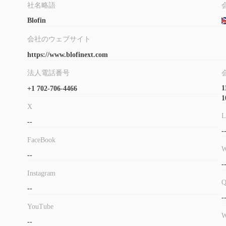
社名略語
Blofin
会社のウェブサイト
https://www.blofinext.com
法人電話番号
1
+1 702-706-4466
1
X
L
--
-
FaceBook
W
--
-
Instagram
--
-
YouTube
W
--