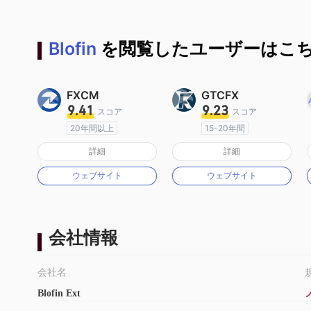
Blofin
を閲覧したユーザーはこち
FXCM
GTCFX
9.41
9.23
スコア
スコア
20年間以上
15-20年間
オーストラリア規制
イギリス規制
詳細
詳細
マーケットメイキングライセンス（MM）
マーケットメイキングライセンス（MM）
ウェブサイト
ウェブサイト
MT4フルライセンス
MT4フルライセンス
会社情報
会社名
Blofin Ext