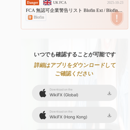
9
UK FCA
Danger
2025-10-23
FCA 無認可企業警告リスト Blofin Ext / Blofinext.
Blofin
いつでも確認することが可能です
詳細はアプリをダウンロードして
ご確認ください
Download on the
WikiFX (Global)
Download on the
WikiFX (Hong Kong)