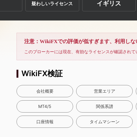
イギリス
疑わしいライセンス
注意：WikiFXでの評価が低すぎます、利用し
このブローカーには現在、有効なライセンスが確認されて
WikiFX検証
会社概要
営業エリア
MT4/5
関係系譜
口座情報
タイムマシーン