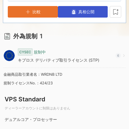
5
9
7
比較
真相公開
6
8
7
9
外為規制
1
8
規制中
CYSEC
6
キプロス デリバティブ取引ライセンス (STP)
9
金融商品取引業者名：WRDNB LTD
規制ライセンスNo.：424/23
VPS Standard
ディーラーアカウントに制限はありません
デュアルコア・プロセッサー