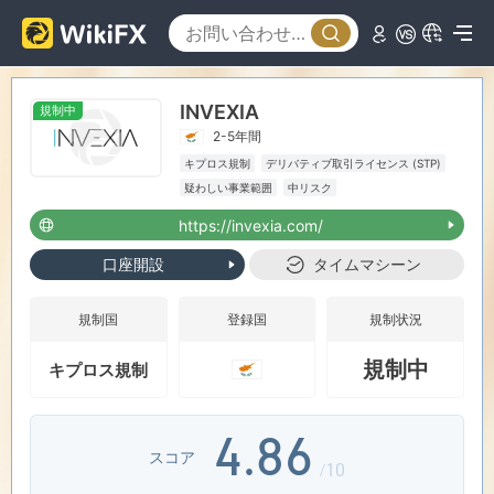
1
2
0
INVEXIA
規制中
3
1
2-5年間
キプロス規制
デリバティブ取引ライセンス (STP)
0
4
2
疑わしい事業範囲
中リスク
https://invexia.com/
1
5
3
口座開設
タイムマシーン
2
6
4
規制国
登録国
規制状況
規制中
キプロス規制
3
7
5
4
.
8
6
スコア
/10