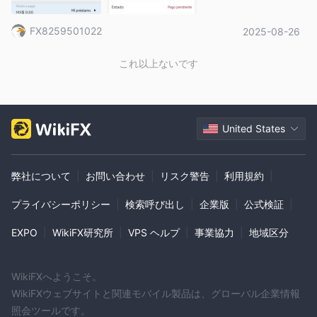
FX8259501022
2025-08-26
これ以上ないです
United States
弊社について
|
お問い合わせ
|
リスク警告
|
利用規約
|
プライバシーポリシー
|
検索呼び出し
|
企業版
|
公式検証
|
EXPO
|
WikiFX研究所
|
VPS ヘルプ
|
事業協力
|
地域区分
WikiFXへようこそ。
WikiFXウェブサイトと関連モバイル製品は、グローバル企業情報
照会ツールです。