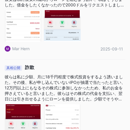
した。借金をしたくなかったので2000ドルをリクエストしました
レバレッジ
が、アシスタントはそれが少なすぎるからもっとリクエストする
最大1:50
INVEXIAでは、トレーダーは
のレバレッジで元本より
よう言いました。前の2000ドルはキャンセルされるだろうと思
も大きなポジションを取引することができます。レバレッジは利
い、私は10,000ドルをリクエストしました。彼らは両方を承認
し、合計12,000ドルを貸し付けました。月末になると、期限が来
益を大きくする一方、損失をより確実にします。
たので12,000ドルを支払うよう求められ、支払わないと最大3年
の懲役に直面する可能性があると言われました。お金を引き出せ
INVEXIA手数料
るか尋ねると、彼らはそれを解放するには彼らの手数料の20％と1
Mar Hern
2025-09-11
INVEXIAと取引する際の手数料は業界平均です。このブローカー
0％のVATを支払う必要があり、その後お金を引き出せると言いま
した。私は支払い、システムの担当者は銀行での書類処理に時間
は、人気の通貨ペアで1ピップから始まるスプレッドを持ち、一
がかかるため、もう1日待つ必要があると言いました。結局、彼ら
晩保有されるポジションに対してスワップ料金を請求します。
は私の預金を規制するために必要だと言ってさらに7,000ドルを要
詐欺
真相公開
求しました。私は支払い、彼らはさらに多くのお金を要求しまし
取引プラットフォーム
た。
彼らは私に少額、月に18千円程度で株式投資をするよう誘いまし
た。その後、私が申し込んでいないIPOが抽選で当たったと言い、
12万円以上にもなるその株式に参加しなかったため、私のお金を
入金と出金
押さえていると言いました。彼らはその株式の代金を支払い、翌
MasterCard、Visa、Apple Pay、PayPal、
INVEXIAは
日には引き出せるようにローンを提供しました。少額でそうやっ
UnionPay、Zimpler
てやったのです—今はもっと多くのお金を入れさせようとしてお
を通じて支払いを受け付けています。た
り、同じことをするつもりです。
だし、入金および出金の処理時間や関連する手数料などの具体的
な情報は公開されていません。