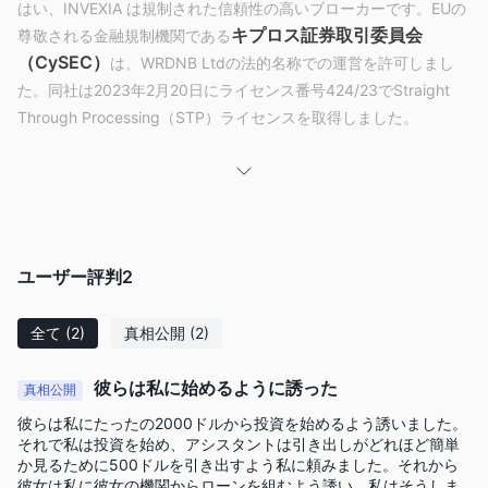
はい、INVEXIA は規制された信頼性の高いブローカーです。EUの
キプロス証券取引委員会
尊敬される金融規制機関である
（CySEC）
は、WRDNB Ltdの法的名称での運営を許可しまし
た。同社は2023年2月20日にライセンス番号424/23でStraight
Through Processing（STP）ライセンスを取得しました。
INVEXIA で取引できるものは何ですか？
INVEXIAは、150のスポット外国為替、1,500のCFD、1,500の株
式取引所、80の指数、35の暗号通貨、および50のETFへのアク
セスを提供するマルチアセット取引を提供しています。
ユーザー評判
2
口座タイプ
INVEXIAから利用可能なライブ取引口座には、経験と資金に幅広
全て
(2)
真相公開
(2)
い程度を持つトレーダー向けに作られた3種類の口座がありま
す。すべての口座はTier 1の流動性へのアクセスを提供し、マイ
彼らは私に始めるように誘った
真相公開
クロロットで取引できます。練習にデモ口座を使用することがで
彼らは私にたったの2000ドルから投資を始めるよう誘いました。
きますが、イスラム（スワップフリー）口座が利用可能である兆
それで私は投資を始め、アシスタントは引き出しがどれほど簡単
候はありません。
か見るために500ドルを引き出すよう私に頼みました。それから
彼女は私に彼女の機関からローンを組むよう誘い、私はそうしま