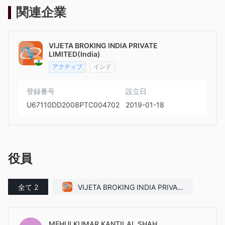
関連企業
VIJETA BROKING INDIA PRIVATE
LIMITED(India)
アクティブ
インド
登録番号
設立日
U67110DD2008PTC004702
2019-01-18
役員
全て 2
VIJETA BROKING INDIA PRIVAT
E LIMITED(India)
MEHULKUMAR KANTILAL SHAH