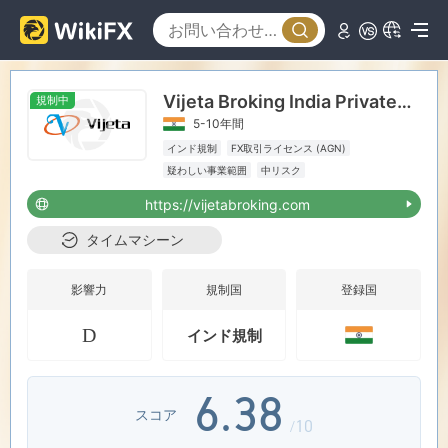
1
0
2
Vijeta Broking India Private Limited
規制中
1
3
5-10年間
インド規制
FX取引ライセンス (AGN)
2
4
疑わしい事業範囲
中リスク
https://vijetabroking.com
3
0
5
タイムマシーン
4
1
6
影響力
規制国
登録国
D
インド規制
5
2
7
6
.
3
8
スコア
/10