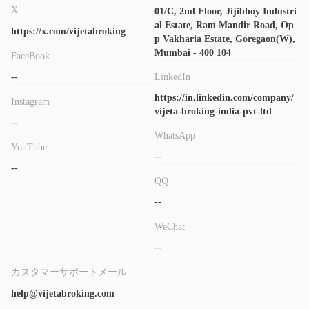
X
01/C, 2nd Floor, Jijibhoy Industri
al Estate, Ram Mandir Road, Op
https://x.com/vijetabroking
p Vakharia Estate, Goregaon(W),
Mumbai - 400 104
FaceBook
--
LinkedIn
https://in.linkedin.com/company/
Instagram
vijeta-broking-india-pvt-ltd
--
WhatsApp
YouTube
--
--
QQ
--
WeChat
--
カスタマーサポートメール
help@vijetabroking.com