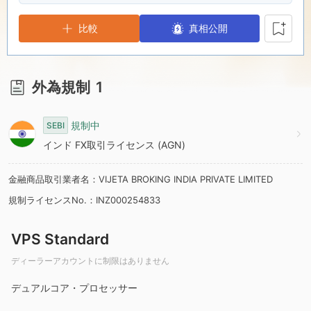
7
4
9
比較
真相公開
8
5
9
6
外為規制
1
7
規制中
SEBI
インド FX取引ライセンス (AGN)
8
金融商品取引業者名：VIJETA BROKING INDIA PRIVATE LIMITED
規制ライセンスNo.：INZ000254833
9
VPS Standard
ディーラーアカウントに制限はありません
デュアルコア・プロセッサー