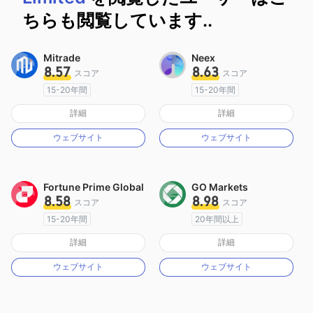
ちらも閲覧しています..
Mitrade
Neex
8.57
8.63
スコア
スコア
15-20年間
15-20年間
オーストラリア規制
オーストラリア規制
詳細
詳細
マーケットメイキングライセンス（MM）
マーケットメイキングライセンス（MM）
ウェブサイト
ウェブサイト
自社開発
MT4フルライセンス
Fortune Prime Global
GO Markets
8.58
8.98
スコア
スコア
15-20年間
20年間以上
オーストラリア規制
オーストラリア規制
詳細
詳細
マーケットメイキングライセンス（MM）
マーケットメイキングライセンス（MM）
ウェブサイト
ウェブサイト
MT4フルライセンス
cTrader