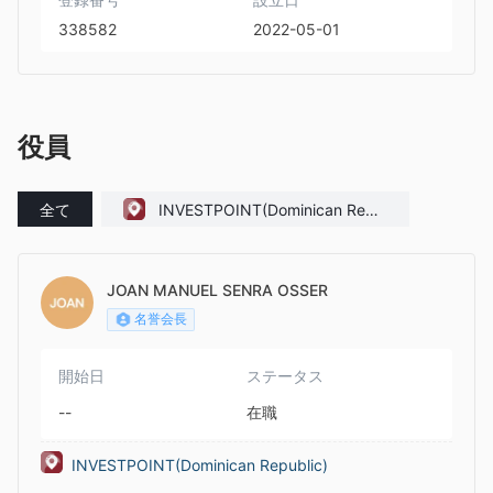
338582
2022-05-01
役員
全て
INVESTPOINT(Dominican Repu
blic)
JOAN MANUEL SENRA OSSER
名誉会長
開始日
ステータス
--
在職
INVESTPOINT(Dominican Republic)