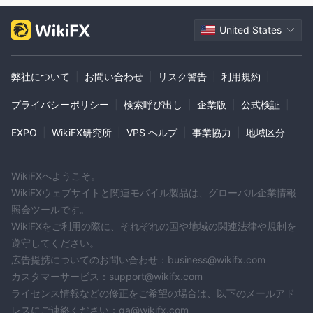
• アドミラルマーケット -
この会社は、外国為替、株式、商
品、指数など、さまざまな金融商品で取引サービスを提供するグ
United States
ローバルなオンライン取引プロバイダーです。同社は、取引プラ
ットフォーム、口座タイプ、教育リソースの幅広い範囲をクライ
アントに提供しています。
弊社について
|
お問い合わせ
|
リスク警告
|
利用規約
|
InvestPointは安全ですか？詐欺ですか？
プライバシーポリシー
|
検索呼び出し
|
企業版
|
公式検証
|
主要な金融規制機関によって規制されてい
InvestPointは、
EXPO
|
WikiFX研究所
|
VPS ヘルプ
|
事業協力
|
地域区分
ない
ブローカーです。つまり、その活動を監視したり、顧客を保
護する統括機関は存在しません。そのため、InvestPointが詐欺で
ある可能性が高いです。
WikiFXへようこそ。
WikiFXウェブサイトと関連モバイル製品は、グローバル企業情報
市場の取引ツール
照会ツールです。
4237159702は、外国為替、商品、暗号通貨、指数、株式など、
WikiFXをご利用の際に、それぞれの国や地域の関連法律や規制を
幅広い市場インストゥルメントを提供しています。
遵守してください。
• 外国為替
（Forex）は、一つの通貨を別の通貨と交換する市場
広告提携についてのお問い合わせ：business@wikifx.com
です。
カスタマーサービス：support@wikifx.com
• コモディティ
ライセンス情報などの修正をご希望の場合は、以下のメールアド
は、商品やサービスの生産に使用される原材料
レスにご連絡ください：qa@wikifx.com
です。小麦、とうもろこし、大豆などの農産物、石油、ガス、石