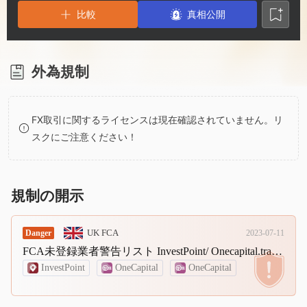
2
7
2
比較
真相公開
3
8
3
4
9
4
外為規制
5
5
FX取引に関するライセンスは現在確認されていません。リ
スクにご注意ください！
6
6
7
7
規制の開示
8
8
UK FCA
Danger
2023-07-11
FCA未登録業者警告リスト InvestPoint/ Onecapital.trade/ Onecapital.company.
9
9
InvestPoint
OneCapital
OneCapital