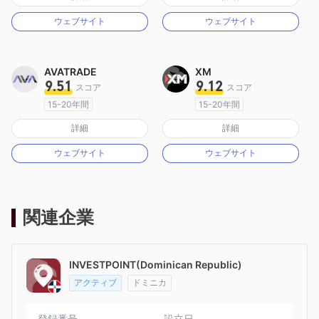
マーケットメイキングライセンス（MM）
マーケットメイキングライセンス（MM）
ウェブサイト
ウェブサイト
MT4フルライセンス
MT4フルライセンス
AVATRADE
XM
9.51
9.12
スコア
スコア
15-20年間
15-20年間
オーストラリア規制
オーストラリア規制
詳細
詳細
マーケットメイキングライセンス（MM）
マーケットメイキングライセンス（MM）
ウェブサイト
ウェブサイト
MT4フルライセンス
MT4フルライセンス
関連企業
INVESTPOINT(Dominican Republic)
アクティブ
ドミニカ
登録番号
設立日