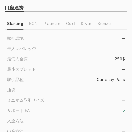
口座連携
Starting
ECN
Platinum
Gold
Silver
Bronze
取引環境
--
最大レバレッジ
--
最低入金額
250$
最小スプレッド
--
取引品種
Currency Pairs
通貨
--
ミニマム取引サイズ
--
サポート EA
入金方法
--
出金方法
--