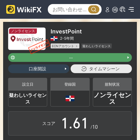
0
1
InvestPoint
ノンライセンス
2-5年間
2
ECNアカウント
疑わしいライセンス
疑わしい事業範囲
ハイリスクレベル
--
3
口座開設
タイムマシーン
4
設立日
登録国
規制状況
ノンライセン
疑わしいライセン
0
5
0
ス
ス
1
.
6
1
スコア
/10