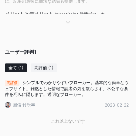
に、記事の最後に簡潔な結論も提供します。
メリットとデメリット
InvestPoint 代替ブローカー
トレーダーの具体的なニーズや好みに応じて、InvestPointには多
くの代替ブローカーがあります。人気のあるオプションには以下
のものがあります：
• Pepperstone
- 外国為替、株式、指数、商品、暗号通貨な
ユーザー評判
1
ど、幅広い取引商品を提供しています。Pepperstoneは競争力の
あるスプレッド、優れた実行力、信頼性の高いプラットフォーム
全て
(1)
高評価
(1)
で知られています。同社の取引プラットフォームはMT4、MT5、
TradingView、およびcTraderであり、これらはすべて人気があり
シンプルでわかりやすいブローカー。基本的な簡単なウ
高評価
信頼されているプラットフォームです。
ェブサイト。雑然とした情報で読者の気を散らさず、不公平な条
• XM
- XMトレードは、世界中のクライアントに幅広い取引サー
件を巧みに隠します。透明なブローカー。
ビスを提供する人気のあるブローカーです。外国為替、株式、指
国信 付乐丰
2023-02-22
数、商品、仮想通貨など、幅広い取引商品を提供しています。金
融市場での強い評判と存在感を持つXMトレードは、ユーザーフ
これ以上ないです
レンドリーで信頼性のある取引体験を提供することを目指してい
ます。