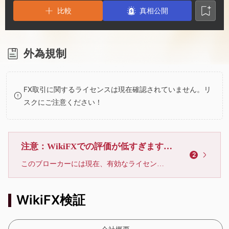
2
7
比較
真相公開
3
8
4
9
外為規制
5
FX取引に関するライセンスは現在確認されていません。リ
スクにご注意ください！
6
7
注意：WikiFXでの評価が低すぎます、利用しないでください
2
このブローカーには現在、有効なライセンスが確認されていません。リスクにご注意下さい！
8
WikiFX検証
9