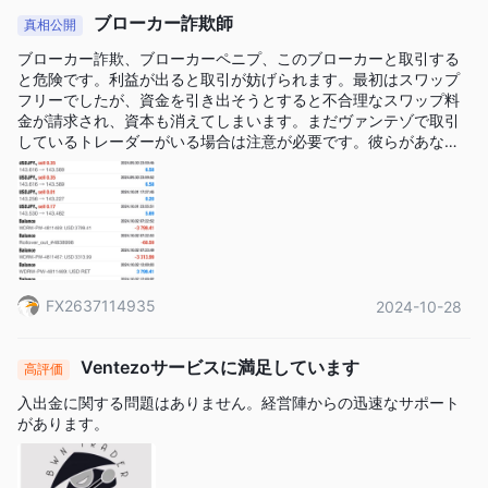
MASTERCARD、PERFECT MONEY、FASAPAY、
ブローカー詐欺師
真相公開
LOCAL DEPOSIT、BITCOIN TRANSFER、および
ブローカー詐欺、ブローカーペニプ、このブローカーと取引する
TETHER（TRC20）
を含むさまざまな入金および出金方法を
と危険です。利益が出ると取引が妨げられます。最初はスワップ
フリーでしたが、資金を引き出そうとすると不合理なスワップ料
サポートしています。これらの方法のいずれにおいても入金に関
金が請求され、資本も消えてしまいます。まだヴァンテゾで取引
連する手数料はありません。
しているトレーダーがいる場合は注意が必要です。彼らがあなた
ただし、出金手数料が発生します。BANK WIRE TRANSFERSの
のミスを探し出して資金を引き出せなくする前に、資金を引き出
す方が良いです。ヴァンテゾは詐欺師です。
$35または€30
場合、手数料は最低
です。VISA＆
$4または€4
MASTERCARDの場合、手数料は
です。PERFECT
0.50%
MONEYおよびFASAPAYの場合、手数料は出金額の
で
す。その他の方法は出金に手数料はかかりません。
FX2637114935
2024-10-28
Ventezoサービスに満足しています
高評価
入出金に関する問題はありません。経営陣からの迅速なサポート
があります。