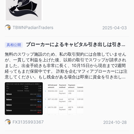
TBWNPadianTraders
2025-04-03
ブローカーによるキャピタル引き出しは引き出
真相公開
すことができません
無料のスワップ施設のため、私の取引契約には合致していません
が、一貫して利益を上げた後、以前の取引でスワップが請求され
ました。出金手続きも非常に長く、10月15日から現在まで2週間
経ってもまだ保留中です。 詐欺を企むマフィアブローカーには注
意してください。もし残金がある場合は即座に資金を引き出して
ください。
FX3135993367
2024-10-28