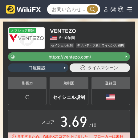
0
3
1
4
VENTEZO
オフショア規制
5-10年間
2
5
セイシェル規制
デリバティブ取引ライセンス (EP)
自社開発
疑わしい事業範囲
ハイリスクレベル
https://ventezo.com/
オフショア規制
0
3
6
口座開設
タイムマシーン
1
4
7
影響力
規制国
登録国
C
セイシェル規制
2
5
8
3
.
6
9
スコア
/10
苦情が多すぎるため、WikiFXスコアを下げました！
ブローカーは未解決の苦情が多