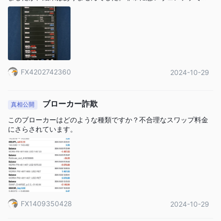
証拠金を減らすことになります。そのため、ニーズに基づいて適
す。
切なレバレッジを選択することをお勧めします。
スプレッドと手数料
スプレッドはアカウントタイプと市場の取引ツールによって異な
ります。例えば、ミニアカウントの場合、IBパートナーの手数料
FX4202742360
2024-10-29
1.0ピップ
2.0ピップ
は
であり、MIBパートナーの手数料は
で
す。詳細は表を参照してください。
ブローカー詐欺
真相公開
取引プラットフォーム
このブローカーはどのような種類ですか？不合理なスワップ料金
VENTEZOは、世界最高の取引プラットフォームである
にさらされています。
MetaTrader 4
の完全なライセンスを取得しています。これは
PCやAndroid、Mac、iPadなどのモバイルデバイスを介してアク
セスできます。このプラットフォームは、即座に取引機会にアク
セスできるようにし、高度な機能と機能を十分に活用することが
できます。
入金と出金
FX1409350428
2024-10-29
BANK WIRE TRANSFERS、VISA＆
VENTEZOは、