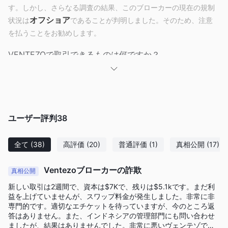
す。しかし、さらなる調査の結果、このブローカーの現在の規制
オフショア
状況は
であることが判明しました。そのため、注意
を払うことをお勧めします。
VENTEZOで取引できるものは何ですか？
アカウントの種類
VENTEZOは、最低入金額の要件が異なる3種類のアカウントを提
供しています。
無料のデモアカウント
ユーザー評判
38
さらに、ブローカーは
を提供しており、
練習に利用することができます。
全て
(38)
高評価
(20)
普通評価
(1)
真相公開
(17)
レバレッジ
VENTEZOが提供するレバレッジは柔軟であり、MT4プラットフ
Ventezoブローカーの詐欺
真相公開
1:1、1:5、1:15、1:25、1:30、1:50、1:100、
ォーム上で
新しい取引は2週間で、資本は$7Kで、残りは$5.1kです。まだ利
1:200、1:500、または1:1000
などのさまざまなオプション
益を上げていませんが、スワップ料金が発生しました。非常に非
から選択することができます。レバレッジは証拠金要件に影響を
専門的です。適切なエチケットを待っていますが、今のところ返
答はありません。また、インドネシアの管理部門にも問い合わせ
与えるため、より高いレバレッジ比率は取引を開くために必要な
ましたが、結果はありませんでした。非常に悪いヴェンテゾで