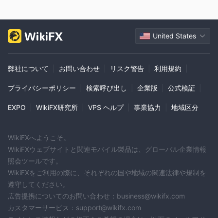
United States
弊社について
|
お問い合わせ
|
リスク警告
|
利用規約
|
プライバシーポリシー
|
検索呼び出し
|
企業版
|
公式検証
|
EXPO
|
WikiFX研究所
|
VPS ヘルプ
|
事業協力
|
地域区分
WikiFXへようこそ。
WikiFXウェブサイトと関連モバイル製品は、グローバル企業情報
照会ツールです。
WikiFXをご利用の際に、それぞれの国や地域の関連法律や規制を
遵守してください。
広告提携についてのお問い合わせ：business@wikifx.com
カスタマーサービス：support@wikifx.com