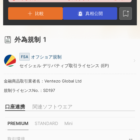
4
7
比較
5
8
真相公開
6
9
外為規制
1
7
オフショア規制
FSA
セイシェル デリバティブ取引ライセンス (EP)
8
金融商品取引業者名：Ventezo Global Ltd
9
規制ライセンスNo.：SD197
口座連携
関連ソフトウエア
PREMIUM
STANDARD
Mini
取引環境
--