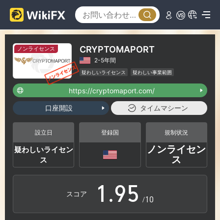
3
4
0
CRYPTOMAPORT
ノンライセンス
2-5年間
5
1
疑わしいライセンス
疑わしい事業範囲
ハイリスクレベル
https://cryptomaport.com/
6
2
口座開設
タイムマシーン
7
3
設立日
登録国
規制状況
ノンライセン
疑わしいライセン
0
8
4
ス
ス
1
.
9
5
スコア
/10