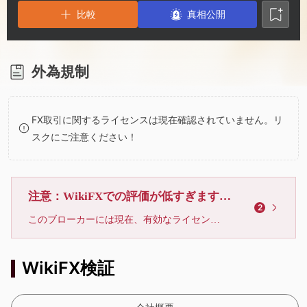
2
6
比較
真相公開
3
7
4
8
外為規制
5
9
FX取引に関するライセンスは現在確認されていません。リ
スクにご注意ください！
6
7
注意：WikiFXでの評価が低すぎます、利用しないでください
2
このブローカーには現在、有効なライセンスが確認されていません。リスクにご注意下さい！
8
WikiFX検証
9