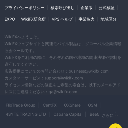
プライバシーポリシー
|
検索呼び出し
|
企業版
|
公式検証
|
EXPO
|
WikiFX研究所
|
VPS ヘルプ
|
事業協力
|
地域区分
WikiFXへようこそ。
WikiFXウェブサイトと関連モバイル製品は、グローバル企業情報
照会ツールです。
WikiFXをご利用の際に、それぞれの国や地域の関連法律や規制を
遵守してください。
広告提携についてのお問い合わせ：business@wikifx.com
カスタマーサービス：support@wikifx.com
ライセンス情報などの修正をご希望の場合は、以下のメールアド
レスにご連絡ください：qa@wikifx.com
FlipTrade Group
CentFX
OXShare
GSM
4SYTE TRADING LTD
Cabana Capital
BeeMarkets
さらに
suxxessfx
FXRevolution
Jetvix
Ailenroc