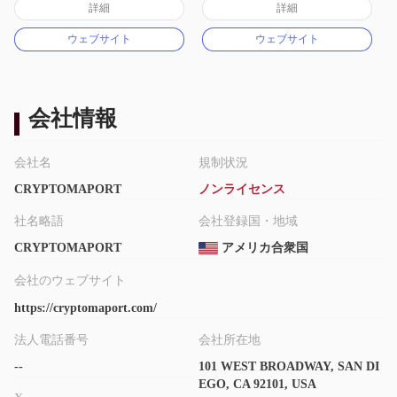
詳細
詳細
マーケットメイキングライセンス（MM）
マーケットメイキングライセンス（MM）
ウェブサイト
ウェブサイト
MT4フルライセンス
MT4フルライセンス
会社情報
会社名
規制状況
CRYPTOMAPORT
ノンライセンス
社名略語
会社登録国・地域
CRYPTOMAPORT
アメリカ合衆国
会社のウェブサイト
https://cryptomaport.com/
法人電話番号
会社所在地
--
101 WEST BROADWAY, SAN DI
EGO, CA 92101, USA