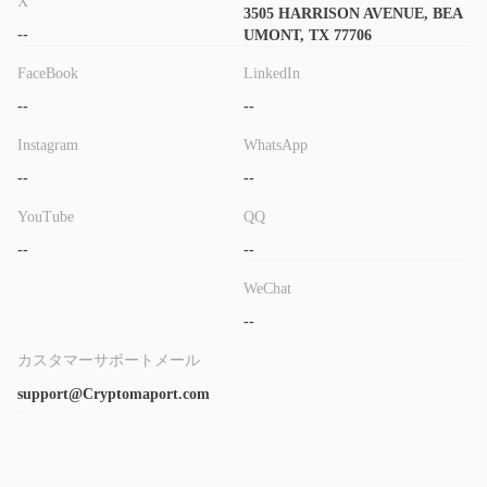
X
3505 HARRISON AVENUE, BEA
--
UMONT, TX 77706
FaceBook
LinkedIn
--
--
Instagram
WhatsApp
--
--
YouTube
QQ
--
--
WeChat
--
カスタマーサポートメール
support@Cryptomaport.com