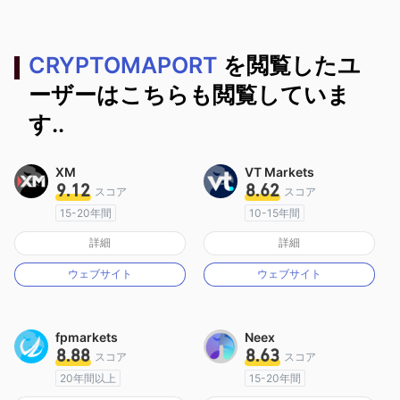
CRYPTOMAPORT
を閲覧したユ
ーザーはこちらも閲覧していま
す..
XM
VT Markets
9.12
8.62
スコア
スコア
15-20年間
10-15年間
オーストラリア規制
オーストラリア規制
詳細
詳細
マーケットメイキングライセンス（MM）
マーケットメイキングライセンス（MM）
ウェブサイト
ウェブサイト
MT4フルライセンス
MT4フルライセンス
fpmarkets
Neex
8.88
8.63
スコア
スコア
20年間以上
15-20年間
オーストラリア規制
オーストラリア規制