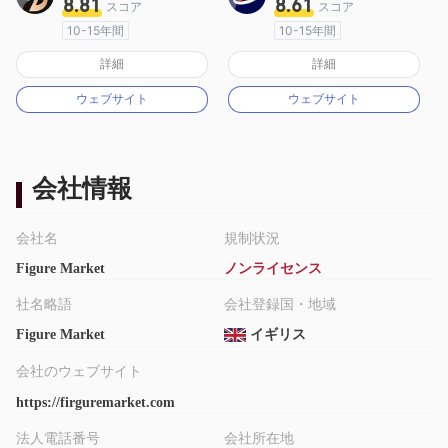
8.81
8.61
スコア
スコア
10-15年間
10-15年間
オーストラリア規制
オーストラリア規制
詳細
詳細
マーケットメイキングライセンス（MM）
マーケットメイキングライセンス（MM）
ウェブサイト
ウェブサイト
MT4フルライセンス
MT4フルライセンス
会社情報
会社名
規制状況
Figure Market
ノンライセンス
社名略語
会社登録国・地域
Figure Market
イギリス
会社のウェブサイト
https://firguremarket.com
法人電話番号
会社所在地