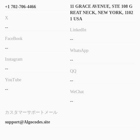
11 GRACE AVENUE, STE 108 G
+1 702-706-4466
REAT NECK, NEW YORK, 1102
X
1 USA
--
LinkedIn
FaceBook
--
--
WhatsApp
Instagram
--
--
QQ
YouTube
--
--
WeChat
--
カスタマーサポートメール
support@Algocodes.site