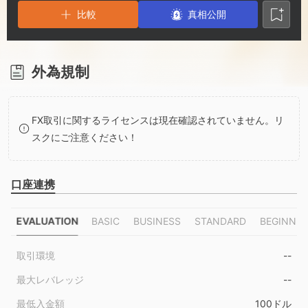
2
9
6
比較
真相公開
3
7
4
8
外為規制
5
9
FX取引に関するライセンスは現在確認されていません。リ
スクにご注意ください！
6
口座連携
7
EVALUATION
BASIC
BUSINESS
STANDARD
BEGINNER
8
取引環境
--
9
最大レバレッジ
--
最低入金額
100ドル