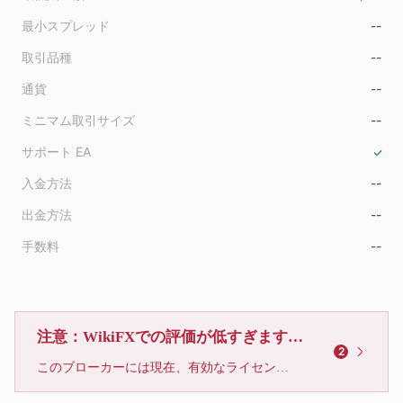
最小スプレッド
--
取引品種
--
通貨
--
ミニマム取引サイズ
--
サポート EA
入金方法
--
出金方法
--
手数料
--
注意：WikiFXでの評価が低すぎます、利用しないでください
2
このブローカーには現在、有効なライセンスが確認されていません。リスクにご注意下さい！