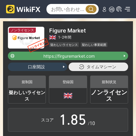
2
3
0
Figure Market
ノンライセンス
1-2年間
4
1
疑わしいライセンス
疑わしい事業範囲
ハイリスクレベル
https://firguremarket.com
5
2
口座開設
タイムマシーン
6
3
規制国
登録国
規制状況
ノンライセン
疑わしいライセン
0
7
4
ス
ス
1
.
8
5
スコア
/10