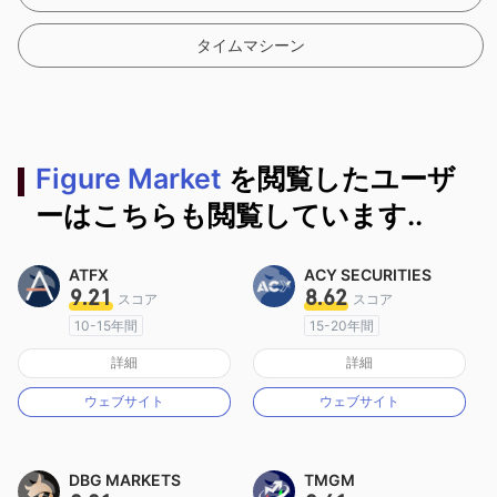
タイムマシーン
Figure Market
を閲覧したユーザ
ーはこちらも閲覧しています..
ATFX
ACY SECURITIES
9.21
8.62
スコア
スコア
10-15年間
15-20年間
オーストラリア規制
オーストラリア規制
詳細
詳細
マーケットメイキングライセンス（MM）
マーケットメイキングライセンス（MM）
ウェブサイト
ウェブサイト
MT4フルライセンス
MT4フルライセンス
DBG MARKETS
TMGM