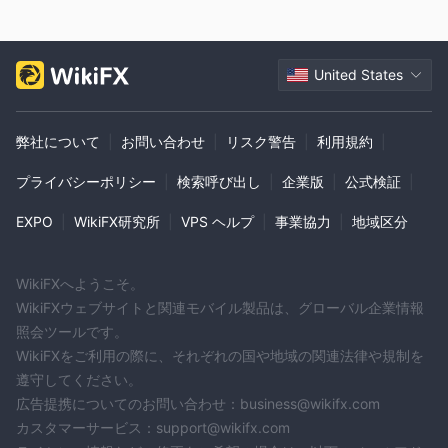
United States
弊社について
|
お問い合わせ
|
リスク警告
|
利用規約
|
プライバシーポリシー
|
検索呼び出し
|
企業版
|
公式検証
|
EXPO
|
WikiFX研究所
|
VPS ヘルプ
|
事業協力
|
地域区分
WikiFXへようこそ。
WikiFXウェブサイトと関連モバイル製品は、グローバル企業情報
照会ツールです。
WikiFXをご利用の際に、それぞれの国や地域の関連法律や規制を
遵守してください。
広告提携についてのお問い合わせ：business@wikifx.com
カスタマーサービス：support@wikifx.com