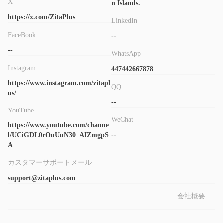
スワップフリー口座は0.7銭からのスプレッドを持ち、外国為替
X
n Islands.
取引には$8、金属取引には$12の手数料がかかります。
https://x.com/ZitaPlus
LinkedIn
プロ口座は0.6銭からのスプレッドを持ち、手数料はありませ
FaceBook
--
ん。
--
WhatsApp
取引プラットフォーム
Instagram
447442667878
MT5
ZitaPlusは
を取引するために提供しています。プラットフォ
https://www.instagram.com/zitapl
ームには高度な取引機能、強力な分析ツール、迅速な取引が備わ
QQ
us/
っており、初心者から経験豊富なトレーダーまでに適していま
--
す。
YouTube
WeChat
https://www.youtube.com/channe
入金と出金
--
l/UCiGDL0rOuUuN30_AIZmgpS
tether、ubank、bitcoin、ethereum、USD
ZitaPlusは
A
Coin、litecoin、DuitNow、およびpompay
を入金および
カスタマーサポートメール
$10
出金するためにサポートしています。最低金額は
で、入金に
support@zitaplus.com
手数料はかかりませんが、出金には手数料がかかります。
出金オプション
会社概要