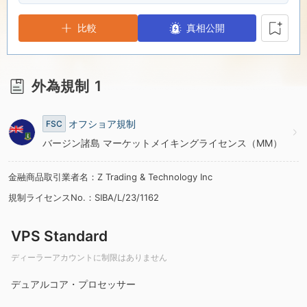
5
5
7
比較
真相公開
6
6
8
7
7
9
外為規制
1
8
8
オフショア規制
FSC
バージン諸島 マーケットメイキングライセンス（MM）
9
9
金融商品取引業者名：Z Trading & Technology Inc
規制ライセンスNo.：SIBA/L/23/1162
VPS Standard
ディーラーアカウントに制限はありません
デュアルコア・プロセッサー