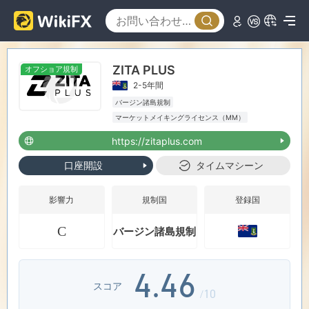
0
ZITA PLUS
オフショア規制
1
2-5年間
バージン諸島規制
0
0
2
マーケットメイキングライセンス（MM）
MT5フルライセンス
グローバル展開
中リスク
https://zitaplus.com
オフショア規制
1
1
3
口座開設
タイムマシーン
2
2
4
影響力
規制国
登録国
C
バージン諸島規制
3
3
5
4
.
4
6
スコア
/10