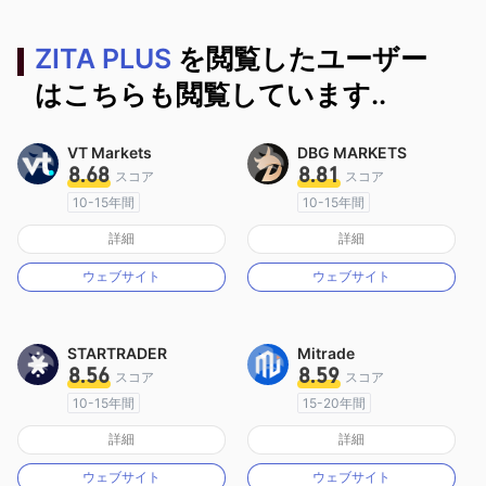
ZITA PLUS
を閲覧したユーザー
はこちらも閲覧しています..
VT Markets
DBG MARKETS
8.68
8.81
スコア
スコア
10-15年間
10-15年間
オーストラリア規制
オーストラリア規制
詳細
詳細
マーケットメイキングライセンス（MM）
マーケットメイキングライセンス（MM）
ウェブサイト
ウェブサイト
MT4フルライセンス
MT4フルライセンス
STARTRADER
Mitrade
8.56
8.59
スコア
スコア
10-15年間
15-20年間
オーストラリア規制
オーストラリア規制
詳細
詳細
マーケットメイキングライセンス（MM）
マーケットメイキングライセンス（MM）
ウェブサイト
ウェブサイト
MT4フルライセンス
自社開発