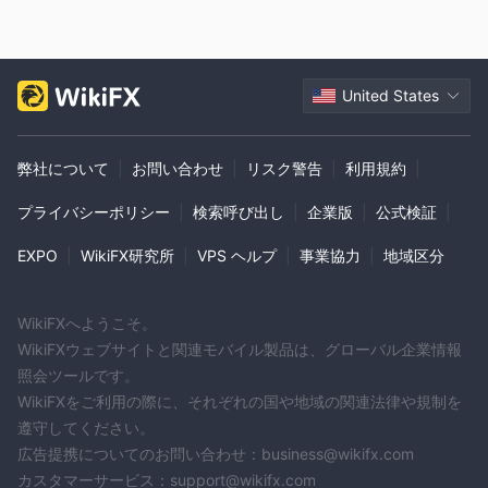
United States
弊社について
|
お問い合わせ
|
リスク警告
|
利用規約
|
プライバシーポリシー
|
検索呼び出し
|
企業版
|
公式検証
|
EXPO
|
WikiFX研究所
|
VPS ヘルプ
|
事業協力
|
地域区分
WikiFXへようこそ。
WikiFXウェブサイトと関連モバイル製品は、グローバル企業情報
照会ツールです。
WikiFXをご利用の際に、それぞれの国や地域の関連法律や規制を
遵守してください。
広告提携についてのお問い合わせ：business@wikifx.com
カスタマーサービス：support@wikifx.com