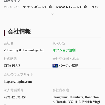
口座タイプ
スタンダード口座、RAWトレード口座、スワ
ZitaPlusは、
ップフリー口座、プロ口座の4種類の口座を提供してお
り、それぞれの最低入金額はそれぞれ
$250、$100、$5,000、$10,000です
。これらの金額は他
会社情報
の規制されたブローカーと比較してかなり高いです。
レバレッジ
会社名
規制状況
ZitaPlusは2種類のレバレッジを提供しています。スタンダード口
Z Trading & Technology Inc
オフショア規制
1000倍
座とRAWトレード口座では、レバレッジは最大
に達する
社名略語
会社登録国・地域
ことができます。一方、スワップフリー口座とプロ口座では、レ
200倍
バレッジは最大
です。
ZITA PLUS
バージン諸島
会社のウェブサイト
ZitaPlus手数料
スタンダード口座は1.2銭からのスプレッドを持ち、手数料はあり
https://zitaplus.com
ません。
法人電話番号
会社所在地
RAWトレード口座は0.0銭からのスプレッドを特徴とし、外国為
Craigmuir Chambers, Road Tow
+971 42 871 454
替取引には$8、金属取引には$12の手数料がかかります。
n, Tortola, VG 1110, British Virgi