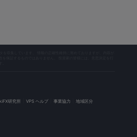
データを収集しています。 情報の正確性維持に努めておりますが、内容が
性を保証するものではありません。 投資家の皆様には、意思決定を行
す。
|
|
|
ikiFX研究所
VPS ヘルプ
事業協力
地域区分