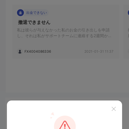
出金できない
 撤退できません 
私は彼らが与えなかった私のお金の引き出しを申請
し、それは私がサポートチームに連絡する2週間から
進行中です、私をブロックします
FX4004086336
2021-01-31 11:37
ニュース