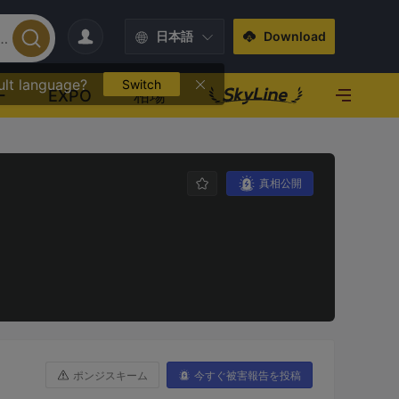
日本語
Download
ult language?
Switch
ー
EXPO
相場
真相公開
ポンジスキーム
今すぐ被害報告を投稿