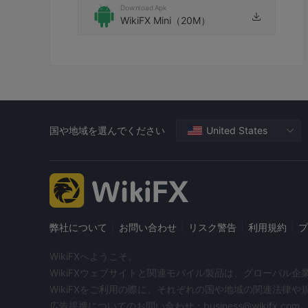
Download Apk
WikiFX Mini（20M）
国や地域を選んでください
United States
|
|
|
|
弊社について
お問い合わせ
リスク警告
利用規約
プ
WikiFXへようこそ。
WikiFXウェブサイトと関連モバイル製品は、グローバル
WikiFXをご利用の際に、それぞれの国や地域の関連法律
広告提携についてのお問い合わせ：business@wikifx.com