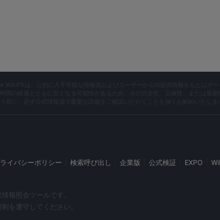
※ WikiFXは、公的に入手可能な情報源およびユーザーからの提供情報をもとに
時間の経過とともに古くなる可能性があるため、その完全性、正確性、または最新
う前に、必ず公式情報源で重要な詳細をご確認いただくことを強くお勧めいたしま
|
|
|
|
|
ライバシーポリシー
検索呼び出し
企業版
公式検証
EXPO
W
企業情報照会ツールです。
や規制を遵守してください。