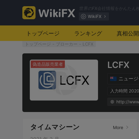
世界のFX会社情報をかんたん
WikiFX
トップページ
ランキング
真相公開
トップページ
-
ブローカー
-
LCFX
LCFX
偽造品販売業者
ニュージ
入力時間 2020
http://www
タイムマシーン
More