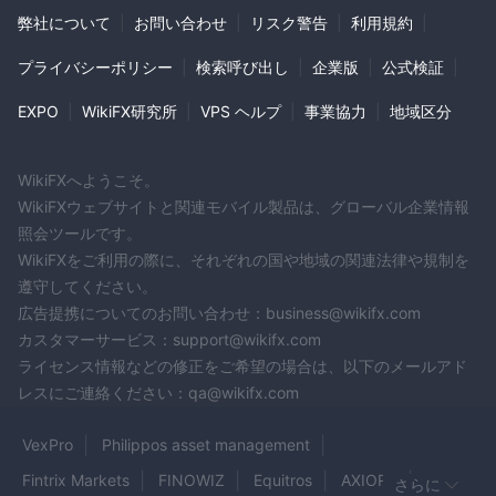
よくある質問
弊社について
|
お問い合わせ
|
リスク警告
|
利用規約
|
どの取引手段で取引できますか
GrowPro Markets
？
GrowPro Markets外国為替、暗号通貨、株式、指数、商品、貴金
プライバシーポリシー
|
検索呼び出し
|
企業版
|
公式検証
|
属へのアクセスを提供します。
必要な最低預金はいくらですか
GrowPro Markets
EXPO
|
WikiFX研究所
|
VPS ヘルプ
|
事業協力
|
地域区分
？
取引に必要な最低入金額 GrowPro Markets250ユーロです。
利用可能な最大レバレッジは?
WikiFXへようこそ。
で利用可能な最大取引レバレッジ GrowPro Marketsプラットフォ
WikiFXウェブサイトと関連モバイル製品は、グローバル企業情報
ームは最大 1:200 です。
照会ツールです。
WikiFXをご利用の際に、それぞれの国や地域の関連法律や規制を
遵守してください。
広告提携についてのお問い合わせ：business@wikifx.com
カスタマーサービス：support@wikifx.com
ライセンス情報などの修正をご希望の場合は、以下のメールアド
レスにご連絡ください：qa@wikifx.com
VexPro
Philippos asset management
Fintrix Markets
FINOWIZ
Equitros
AXIORY
さらに