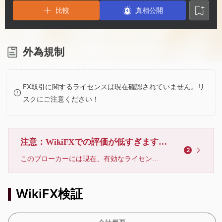
2
7
比較
真相公開
3
8
4
9
外為規制
5
FX取引に関するライセンスは現在確認されていません。リ
スクにご注意ください！
6
7
注意：WikiFXでの評価が低すぎます、利用しないでください
2
このブローカーには現在、有効なライセンスが確認されていません。リスクにご注意下さい！
8
WikiFX検証
9