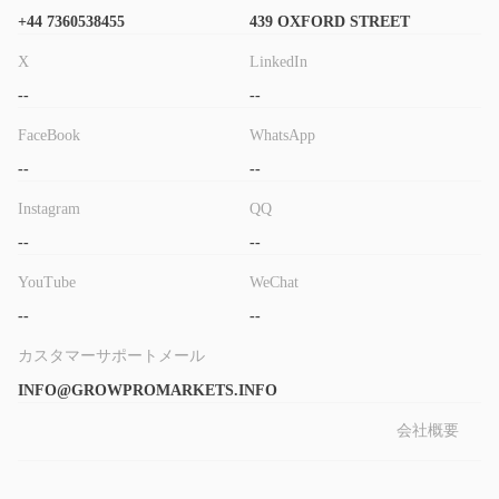
+44 7360538455
439 OXFORD STREET​
レバレッジに関しては、 GrowPro Marketsこれは、多くの規制当
局が適切と見なすレベルよりも高く、ヨーロッパとオーストラリ
X
LinkedIn
アでは最大 1:30、米国とカナダでは最大 1:50 の主要通貨の最大
--
--
レバレッジを備えています。
レバレッジは利益と損失の両方を増幅する可能性があるため、経
FaceBook
WhatsApp
験のない投資家にとって壊滅的な損失をもたらす可能性がありま
--
--
す。トレーディングの世界に足を踏み入れたばかりの場合は、
Instagram
QQ
1:10 以下の小さいサイズを使用することをお勧めします。
--
--
取引プラットフォーム
GrowPro Marketsシンプルな Web ベースのプラットフォームを
YouTube
WeChat
提供します。このプラットフォームのスクリーンショットは次の
--
--
とおりです。
カスタマーサポートメール
正直なところ、この Web 取引プラットフォームは、はるかに高
度な MT4 プラットフォームとは何の関係もありません。
INFO@GROWPROMARKETS.INFO
お支払い方法
会社概要
最低入金額は、標準口座の 250 ユーロからダイヤモンド口座の
500,000 ユーロまでの範囲です。 GrowPro Markets銀行振込に
よる入金のみをサポートしています。