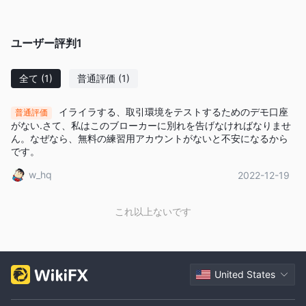
ただし、電信送金は事実上最終的なものであり、元に戻すことは
できないことに注意してください。一方、クレジット カードで支
ユーザー評判
1
払う場合は、取引後 540 日以内であれば請求を戻すことができ
ます。
全て
(1)
普通評価
(1)
顧客サポート
お問い合わせや取引関連の問題を抱えているクライアントは、次
イライラする、取引環境をテストするためのデモ口座
普通評価
の連絡先チャネルを通じてこのブローカーに連絡できます。
がない.さて、私はこのブローカーに別れを告げなければなりませ
電話：INFO@GROWPROMARKETS.INFO
ん。なぜなら、無料の練習用アカウントがないと不安になるから
です。
メール: +447360538455
リスク警告
w_hq
2022-12-19
外国為替、暗号通貨、デリバティブなどのレバレッジ商品の取引
は、資本に高いリスクをもたらすため、すべての投資家に適して
これ以上ないです
いるとは限りません。投資目的と経験レベルを考慮して、関連す
るリスクを十分に理解していることを確認してください。
この記事に記載されている情報は、参照のみを目的としていま
す。
United States
長所短所