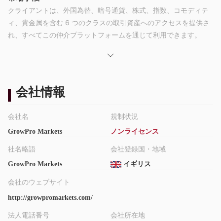
クライアントは、外国為替、暗号通貨、株式、指数、コモディテ
ィ、貴金属を含む 6 つのクラスの取引資産へのアクセスを提供さ
れ、すべてこの仲介プラットフォームを通じて利用できます。
アカウントの種類
Standard、Bronze、Silver、Gold、Platinum、Diamond のアカ
ウントは、個人およびプロのクライアントの両方が利用できるオ
プションです。最低入金額は、口座の種類によって異なります。
会社情報
スタンダード口座は 250 ユーロから、ブロンズ口座は 2500 ユ
ーロから、シルバー口座は 10,000 ユーロから、ゴールド口座は
会社名
規制状況
50,000 ユーロから、プラチナ口座は 200,000 ユーロから、ダイ
GrowPro Markets
ノンライセンス
ヤモンド口座は 200,000 ユーロからです。 50万ユーロ。
スプレッドと手数料
社名略語
会社登録国・地域
GrowPro Markets手数料ゼロの取引環境を提供し、スプレッドの
GrowPro Markets
イギリス
みが計算されます。
6 種類の取引口座が提供する平均スプレッドは、それぞれ 2 ピッ
会社のウェブサイト
プ、1.8 ピップ、1.2 ピップ、1 ピップ、0.8 ピップ、0.2 ピップ
http://growpromarkets.com/
から始まります。
法人電話番号
会社所在地
てこの作用