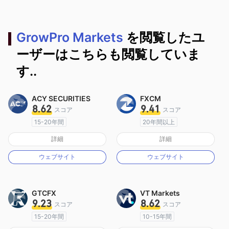
GrowPro Markets
を閲覧したユ
ーザーはこちらも閲覧していま
す..
ACY SECURITIES
FXCM
8.62
9.41
スコア
スコア
15-20年間
20年間以上
オーストラリア規制
オーストラリア規制
詳細
詳細
マーケットメイキングライセンス（MM）
マーケットメイキングライセンス（MM）
ウェブサイト
ウェブサイト
MT4フルライセンス
MT4フルライセンス
GTCFX
VT Markets
9.23
8.62
スコア
スコア
15-20年間
10-15年間
イギリス規制
オーストラリア規制