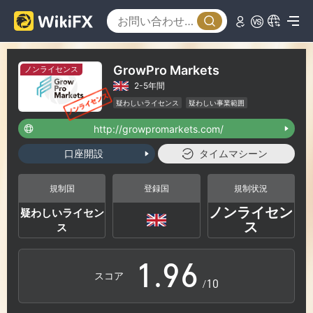
3
0
4
1
GrowPro Markets
ノンライセンス
2-5年間
5
2
疑わしいライセンス
疑わしい事業範囲
ハイリスクレベル
http://growpromarkets.com/
6
3
口座開設
タイムマシーン
7
4
規制国
登録国
規制状況
ノンライセン
疑わしいライセン
0
8
5
ス
ス
1
.
9
6
スコア
/10