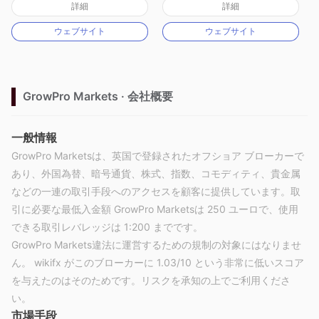
詳細
詳細
マーケットメイキングライセンス（MM）
マーケットメイキングライセンス（MM）
ウェブサイト
ウェブサイト
MT4フルライセンス
MT4フルライセンス
GrowPro Markets · 会社概要
一般情報
GrowPro Marketsは、英国で登録されたオフショア ブローカーで
あり、外国為替、暗号通貨、株式、指数、コモディティ、貴金属
などの一連の取引手段へのアクセスを顧客に提供しています。取
引に必要な最低入金額 GrowPro Marketsは 250 ユーロで、使用
できる取引レバレッジは 1:200 までです。
GrowPro Markets違法に運営するための規制の対象にはなりませ
ん。 wikifx がこのブローカーに 1.03/10 という非常に低いスコア
を与えたのはそのためです。リスクを承知の上でご利用くださ
い。
市場手段