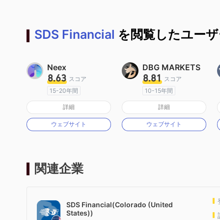
SDS Financial
を閲覧したユーザ
Neex
DBG MARKETS
8.63
8.81
スコア
スコア
15-20年間
10-15年間
オーストラリア規制
オーストラリア規制
詳細
詳細
マーケットメイキングライセンス（MM）
マーケットメイキングライセンス（MM）
ウェブサイト
ウェブサイト
MT4フルライセンス
MT4フルライセンス
関連企業
SDS Financial(Colorado (United
States))