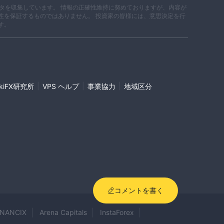
データを収集しています。 情報の正確性維持に努めておりますが、内容が
性を保証するものではありません。 投資家の皆様には、意思決定を行
す。
|
|
|
ikiFX研究所
VPS ヘルプ
事業協力
地域区分
コメントを書く
INANCIX
Arena Capitals
InstaForex