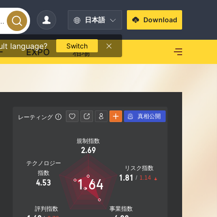
日本語
Download
ult language?
Switch
ー
EXPO
相場
真相公開
レーティング
連絡先情報
規制指数
+60 39
2.69
https://
テクノロジー
リスク指数
Empire To
指数
1.81
/
1.14
1.64
g Jaya, S
4.53
評判指数
事業指数