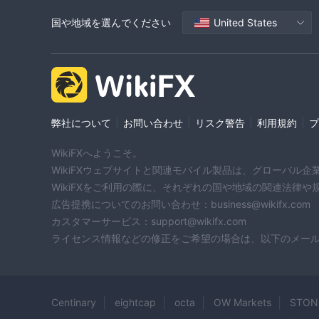
国や地域を選んでください
United States
|
|
|
|
弊社について
お問い合わせ
リスク警告
利用規約
プ
WikiFXへようこそ。
WikiFXウェブサイトと関連モバイル製品は、グローバル
WikiFXをご利用の際に、それぞれの国や地域の関連法律
広告提携についてのお問い合わせ：business@wikifx.com
カスタマーサービス：support@wikifx.com
ライセンス情報などの修正をご希望の場合は、以下のメールアドレ
Centinary
eightcap
octa
OW Markets
STON