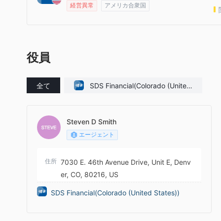
経営異常
アメリカ合衆国
役員
全て
SDS Financial(Colorado (United
States))
Steven D Smith
エージェント
住所
7030 E. 46th Avenue Drive, Unit E, Denv
er, CO, 80216, US
SDS Financial(Colorado (United States))