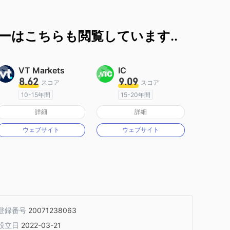
ーはこちらも閲覧しています..
VT Markets
IC
8.62
9.09
スコア
スコア
10-15年間
15-20年間
オーストラリア規制
オーストラリア規制
詳細
詳細
マーケットメイキングライセンス（MM）
マーケットメイキングライセンス（MM）
ウェブサイト
ウェブサイト
MT4フルライセンス
MT4フルライセンス
登録番号
20071238063
設立日
2022-03-21