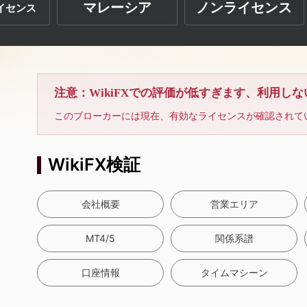
マレーシア
ノンライセンス
イセンス
注意：WikiFXでの評価が低すぎます、利用し
このブローカーには現在、有効なライセンスが確認されて
WikiFX検証
会社概要
営業エリア
MT4/5
関係系譜
口座情報
タイムマシーン