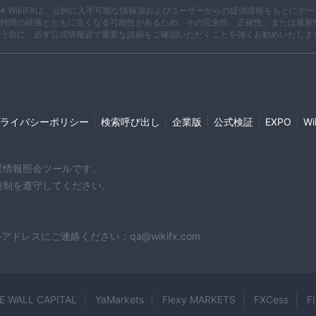
※ WikiFXは、公的に入手可能な情報源およびユーザーからの提供情報をもとに
時間の経過とともに古くなる可能性があるため、その完全性、正確性、または最新
う前に、必ず公式情報源で重要な詳細をご確認いただくことを強くお勧めいたしま
|
|
|
|
|
ライバシーポリシー
検索呼び出し
企業版
公式検証
EXPO
W
企業情報照会ツールです。
や規制を遵守してください。
スにご連絡ください：qa@wikifx.com
E WALL CAPITAL
YaMarkets
Flexy MARKETS
FXCess
F