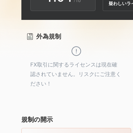
/10
疑わしいラ
2
7
5
3
8
6
外為規制
4
9
7
5
8
FX取引に関するライセンスは現在確
認されていません。リスクにご注意く
6
9
ださい！
7
8
規制の開示