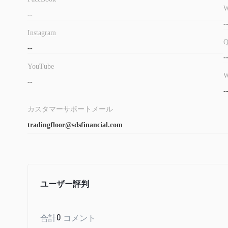
W
--
-
Instagram
--
-
YouTube
W
--
-
カスタマーサポートメール
tradingfloor@sdsfinancial.com
ユーザー評判
合計
0
コメント