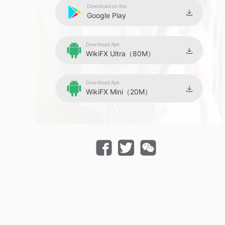
Download on the
Google Play
Download Apk
WikiFX Ultra（80M）
Download Apk
WikiFX Mini（20M）