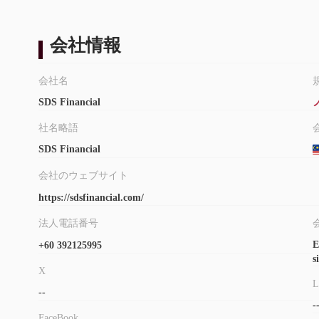
会社情報
会社名
SDS Financial
社名略語
SDS Financial
会社のウェブサイト
https://sdsfinancial.com/
法人電話番号
E
+60 392125995
s
X
L
--
-
FaceBook