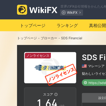
世界のFX会社情報をかんたん
WikiFX
0
トップページ
ランキング
真相公開
1
トップページ
-
ブローカー
-
SDS Financial
2
0
SDS Fi
ノンライセンス
3
1
マレーシア
4
2
疑わしいライセ
https://sds
0
5
3
スコア
設立
1
.
6
4