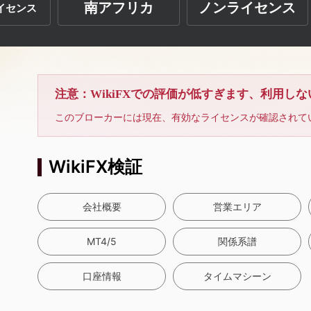
南アフリカ
ノンライセンス
イセンス
注意：WikiFXでの評価が低すぎます、利用し
このブローカーには現在、有効なライセンスが確認されて
WikiFX検証
会社概要
営業エリア
MT4/5
関係系譜
口座情報
タイムマシーン