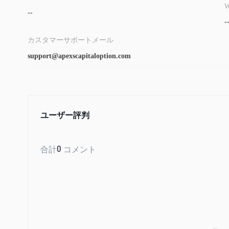
W
--
-
カスタマーサポートメール
support@apexscapitaloption.com
ユーザー評判
合計
0
コメント