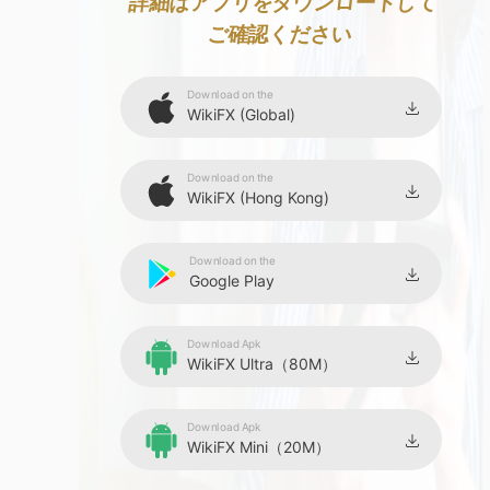
9
詳細はアプリをダウンロードして
ご確認ください
Download on the
WikiFX (Global)
Download on the
WikiFX (Hong Kong)
Download on the
Google Play
Download Apk
WikiFX Ultra（80M）
Download Apk
WikiFX Mini（20M）