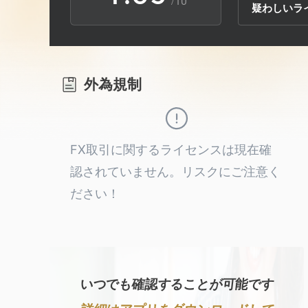
/10
疑わしいラ
2
9
6
3
7
外為規制
4
8
5
9
FX取引に関するライセンスは現在確
認されていません。リスクにご注意く
6
ださい！
7
8
いつでも確認することが可能です