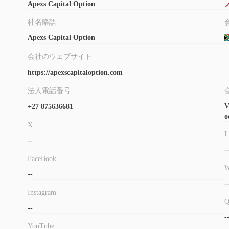
Apexs Capital Option
社名略語
Apexs Capital Option
会社のウェブサイト
https://apexscapitaloption.com
法人電話番号
V
+27 875636681
o
X
L
--
-
FaceBook
W
--
-
Instagram
--
-
YouTube