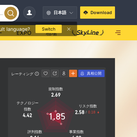
日本語
Download
ult language?
Switch
ー
EXPO
相場
真相公開
レーティング
連絡先情報
規制指数
+27 875
2.69
https://
テクノロジー
リスク指数
Vineyards 
指数
2.58
/
0.18
1.85
rive Farm
4.42
530
評判指数
事業指数