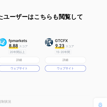
たユーザーはこちらも閲覧して
fpmarkets
GTCFX
8.88
9.23
スコア
スコア
20年間以上
15-20年間
オーストラリア規制
イギリス規制
詳細
詳細
マーケットメイキングライセンス（MM）
マーケットメイキングライセンス（MM）
ウェブサイト
ウェブサイト
MT4フルライセンス
MT4フルライセンス
規制状況