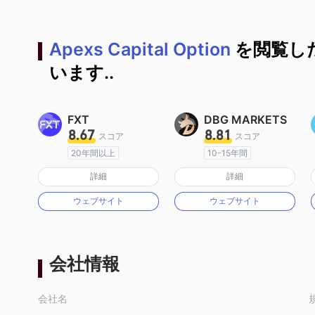
Apexs Capital Option
を閲覧し
います..
FXT
DBG MARKETS
8.67
8.81
スコア
スコア
20年間以上
10-15年間
オーストラリア規制
オーストラリア規制
詳細
詳細
マーケットメイキングライセンス（MM）
マーケットメイキングライセンス（MM）
ウェブサイト
ウェブサイト
MT4フルライセンス
MT4フルライセンス
会社情報
会社名