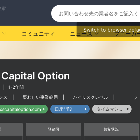
検索
Switch to browser defa
コミュニティ
ニュース
ブローカ
Capital Option
|
1-2年間
ンス
|
疑わしい事業範囲
|
ハイリスクレベル
|
口座開設
タイムマシーン
exscapitaloption.com
国
登録国
規制状況