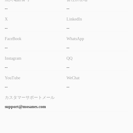
--
--
X
LinkedIn
--
--
FaceBook
WhatsApp
--
--
Instagram
QQ
--
--
YouTube
WeChat
--
--
カスタマーサポートメール
support@mosanes.com