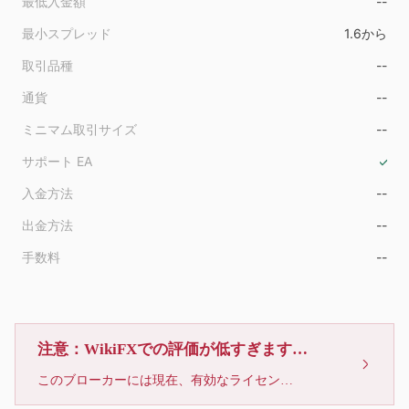
最低入金額
--
最小スプレッド
1.6から
取引品種
--
通貨
--
ミニマム取引サイズ
--
サポート EA
入金方法
--
出金方法
--
手数料
--
注意：WikiFXでの評価が低すぎます、利用しないでください
このブローカーには現在、有効なライセンスが確認されていません。リスクにご注意下さい！