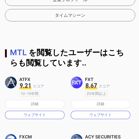
タイムマシーン
MTL
を閲覧したユーザーはこち
らも閲覧しています..
ATFX
FXT
9.21
8.67
スコア
スコア
10-15年間
20年間以上
オーストラリア規制
オーストラリア規制
詳細
詳細
マーケットメイキングライセンス（MM）
マーケットメイキングライセンス（MM）
ウェブサイト
ウェブサイト
MT4フルライセンス
MT4フルライセンス
FXCM
ACY SECURITIES