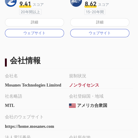
9.41
8.62
スコア
スコア
20年間以上
15-20年間
オーストラリア規制
オーストラリア規制
詳細
詳細
マーケットメイキングライセンス（MM）
マーケットメイキングライセンス（MM）
ウェブサイト
ウェブサイト
MT4フルライセンス
MT4フルライセンス
会社情報
会社名
規制状況
Mosanes Technologies Limited
ノンライセンス
社名略語
会社登録国・地域
MTL
アメリカ合衆国
会社のウェブサイト
https://home.mosanes.com
法人電話番号
会社所在地