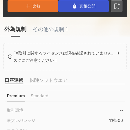
3
2
9
比較
真相公開
4
3
外為規制
その他の規制 1
5
4
6
5
FX取引に関するライセンスは現在確認されていません。リ
スクにご注意ください！
7
6
8
7
口座連携
関連ソフトウエア
Premium
Standard
9
8
取引環境
--
9
最大レバレッジ
1対500