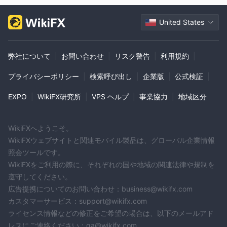
United States
弊社について
|
お問い合わせ
|
リスク警告
|
利用規約
|
プライバシーポリシー
|
検索呼び出し
|
企業版
|
公式検証
|
EXPO
|
WikiFX研究所
|
VPS ヘルプ
|
事業協力
|
地域区分
WikiFXへようこそ。
WikiFXウェブサイトと関連モバイル製品は、グローバル企業情報
照会ツールです。
WikiFXをご利用の際に、それぞれの国や地域の関連法律や規制を
遵守してください。
広告提携についてのお問い合わせ：business@wikifx.com
カスタマーサービス：support@wikifx.com
ライセンス情報などの修正をご希望の場合は、以下のメールアド
レスにご連絡ください：qa@wikifx.com