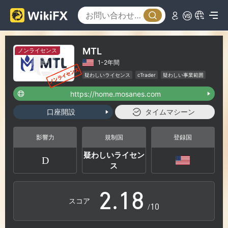
2
3
MTL
ノンライセンス
1-2年間
4
疑わしいライセンス
cTrader
疑わしい事業範囲
ハイリスクレベル
https://home.mosanes.com
5
口座開設
タイムマシーン
0
6
影響力
規制国
登録国
疑わしいライセン
D
1
0
7
ス
2
.
1
8
スコア
/10