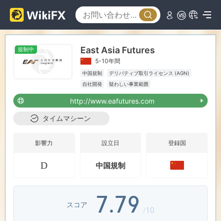
0
0
2
1
1
3
East Asia Futures
規制中
2
2
4
5-10年間
中国規制
デリバティブ取引ライセンス (AGN)
3
3
5
自社開発
疑わしい事業範囲
http://www.eafutures.com
4
4
6
タイムマシーン
5
5
7
影響力
設立日
登録国
D
中国規制
6
6
8
7
.
7
9
スコア
/10