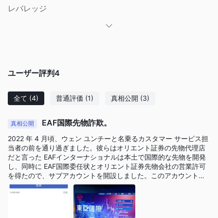
レバレッジ
このブローカーは提供しているレバレッジを明確に示していませ
ん。
EAFの手数料
取引手数料は取引所と具体的な商品によって異なります。
ユーザー評判
4
取引プラットフォーム
全て
(4)
普通評価
(1)
真相公開
(3)
入金と出金
EAF国際先物詐欺。
真相公開
EAFは、中国工商銀行（ICBC）、中国農業銀行（ABC）、中国建
設銀行（CCB）、中国銀行（BOC）、興業銀行（CIB）、招商銀
2022 年 4 月頃、ウェン ユンチーと名乗るカスタマー サービス担
当者の前を通り過ぎました。彼らはオリエント証券の先物代理店
行（CMB）、上海浦東発展銀行（SPDB）、中国民生銀行
だと言った EAFインターナショナルは本土で国際的な先物を開発
（CMBC）、中国工商銀行（ICBC）、中国中信銀行（CNCB）、
し、同時に EAF国際委任状とオリエント証券先物会社の営業許可
平安銀行など、12の主要銀行との銀行-先物取引サービスへの登
を得たので、サブアカウントを開設しました。このアカウントは
3 月の初めにログインできず、アカウントにはまだ 572 米ドルが
録をサポートしています。
残っていました。