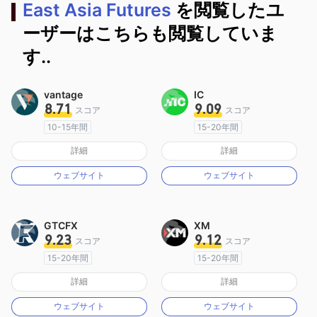
East Asia Futures
を閲覧したユ
ーザーはこちらも閲覧していま
す..
vantage
IC
8.71
9.09
スコア
スコア
10-15年間
15-20年間
オーストラリア規制
オーストラリア規制
詳細
詳細
マーケットメイキングライセンス（MM）
マーケットメイキングライセンス（MM）
ウェブサイト
ウェブサイト
MT4フルライセンス
MT4フルライセンス
GTCFX
XM
9.23
9.12
スコア
スコア
15-20年間
15-20年間
イギリス規制
オーストラリア規制
詳細
詳細
マーケットメイキングライセンス（MM）
マーケットメイキングライセンス（MM）
ウェブサイト
ウェブサイト
MT4フルライセンス
MT4フルライセンス