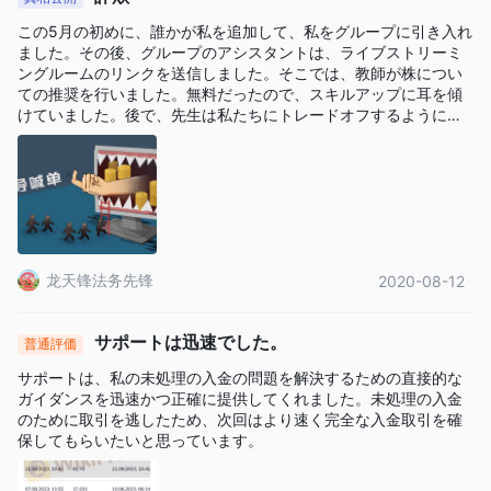
この5月の初めに、誰かが私を追加して、私をグループに引き入れ
ました。その後、グループのアシスタントは、ライブストリーミ
ングルームのリンクを送信しました。そこでは、教師が株につい
ての推奨を行いました。無料だったので、スキルアップに耳を傾
けていました。後で、先生は私たちにトレードオフするように頼
んだEAF 、株式市場は不安定だったと述べた。メンバーはマネー
ジャーの指導のもとに登録されました。彼らは数千の利益で利益
のスクリーンショットを示しました。チェンは私たちに彼のチー
ムに加わるように頼んだ。私たちは最初の資金によっていくつか
のグループに分けられました。メンバーは利益を示し続けまし
た。 5月12日、私はメンバーに尋ねました、そして、彼らは皆、
安心するように私に言いました。だから私は5万を預金しました。
龙天锋法务先锋
2020-08-12
たくさんの利益を得て、私は資金を追加し、合計で15万になりま
した。市場が逆転する中、損失を回復したかった。私の口座は直
接清算されました。チェンは私を慰め、損失を回復するための資
サポートは迅速でした。
金の追加を求めました。 Sp私は彼を再び信頼しました。 27と28
普通評価
で、私は彼の指導の下でまだ損失を被りました。それから彼らは
サポートは、私の未処理の入金の問題を解決するための直接的な
私の資金が小さいと主張しました。アカウントのセキュリティを
ガイダンスを迅速かつ正確に提供してくれました。未処理の入金
確保するために、合計を45万にした。陳は、在庫についての推奨
のために取引を逃したため、次回はより速く完全な入金取引を確
を行い、次の機会を説きました。私は10ロット近く注文しました
保してもらいたいと思っています。
が、結局すべての資金を失いました。そのとき、私はだまされて
いたことがわかりました。