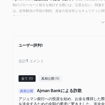
制のブローカーと取引を検討する際には、注意を払い、関連す
は、紛争解決の手段の制約、資金の安全性とセキュリティに関
含まれます。
メリットとデメリット
Ajman Bankは、多様な口座オプション、便利な銀行チャ
不足は透明性と消費者保護に関する懸念を引き起こし、限られ
す可能性があります。
ユーザー評判
1
製品とサービス
口
Ajman Bankは、個人や企業の金融ニーズに応えるために、
合計
1
コメント
投資商品
び
を提供しています。
口座の種類
全て
(1)
真相公開
(1)
普通
貯蓄
ミリオネア
#YOUNG
給
Ajman Bankは、
、
、
、
、
ールデンビザ用ワカラ預金
2 in 1アカウント
、
、および
Ajman Bankによる詐欺
真相公開
入金および出金方法
アジュマン銀行への投資を始め、お金を獲得した際
Apple Pay
Googl
Ajman Bankは、セキュアな取引のための
や
を送金するための金額の要求に驚きました。送金金