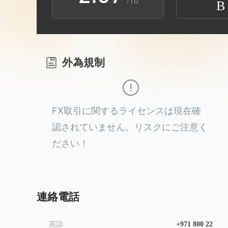
/10
B
3
1
8
4
2
9
外為規制
5
3
6
4
FX取引に関するライセンスは現在確
認されていません。リスクにご注意く
7
5
ださい！
8
6
9
7
連絡電話
英語
+971 800 22