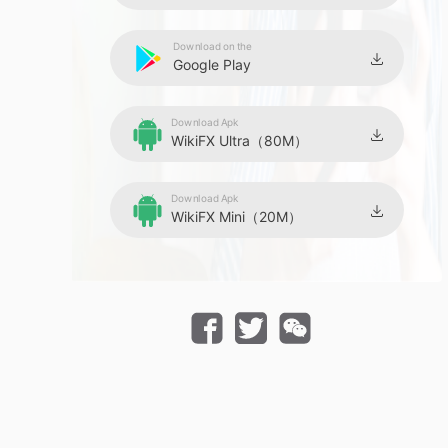
Download on the
Google Play
Download Apk
WikiFX Ultra（80M）
Download Apk
WikiFX Mini（20M）