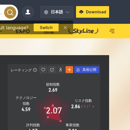
日本語
Download
ult language?
Switch
ー
EXPO
相場
真相公開
レーティング
影響力
規制指数
影響力
2.69
B
テクノロジー
リスク指数
指数
2.86
/
0.17
2.07
4.59
20.70%
社
評判指数
事業指数
営業エリア