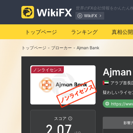
0
世界のFX会社情報をかんたん
WikiFX
1
トップページ
ランキング
真相公開
2
トップページ
-
ブローカー
-
Ajman Bank
3
Ajman
ノンライセンス
4
アラブ首長
0
5
疑わしいライセ
https://ww
1
6
スコア
影響
2
.
0
7