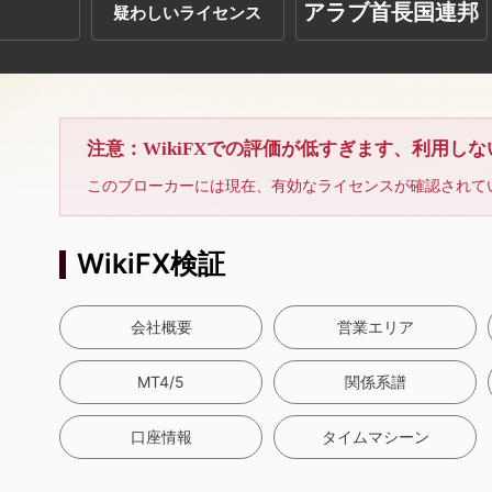
アラブ首長国連邦
疑わしいライセンス
注意：WikiFXでの評価が低すぎます、利用し
このブローカーには現在、有効なライセンスが確認されて
WikiFX検証
会社概要
営業エリア
MT4/5
関係系譜
口座情報
タイムマシーン