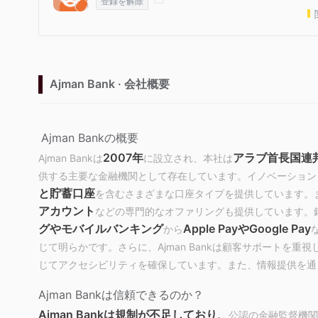
登録を解除
Ajman Bank · 会社概要
Ajman Bankの概要
2007年
アラブ首長国連
Ajman Bankは
に設立され、本社は
供する主要な金融機関として存在しています。イノベーションと顧
と貯蓄口座
を含むさまざまな口座タイプを提供しています。また、
アカウント
などの専門的なオファリングも提供しています。
グやモバイルバンキング
Apple PayやGoogle Pay
から
じて明らかです。さらに、Ajman Bankは顧客サポートを重視
じてアクセシビリティを確保しています。また、情報提供を通
Ajman Bankは信頼できるのか？
Ajman Bankは規制が不足しており、
公認の金融監督機関の