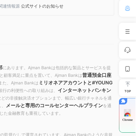
関連情報源
公式サイトのお知らせ
邦
にあります。Ajman Bankは包括的な製品とサービスを提
普通預金口座
客満足に重点を置いて、Ajman Bankは
ミリオネアアカウントと#YOUNG
Ajman Bankは
インターネットバンキン
銀行の利便性への取り組みは、
TOP
などの非接触決済オプションまで、幅広い銀行チャネルを通
メールと専用のコールセンターヘルプライン
し、
を通
じた金融教育も重視しています。
Chrome
監督なしで運営されています。Ajman Bankのような非規