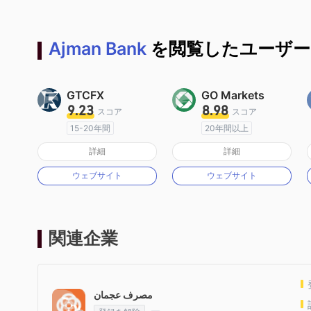
Ajman Bank
を閲覧したユーザー
GTCFX
GO Markets
9.23
8.98
スコア
スコア
15-20年間
20年間以上
イギリス規制
オーストラリア規制
詳細
詳細
マーケットメイキングライセンス（MM）
マーケットメイキングライセンス（MM）
ウェブサイト
ウェブサイト
MT4フルライセンス
cTrader
関連企業
مصرف عجمان