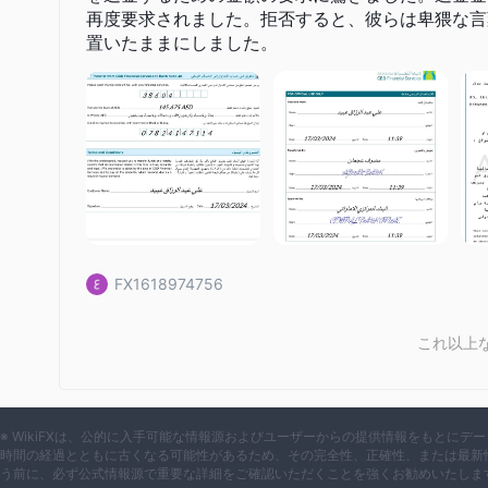
インターネットバンキング
時間365日アクセス可能な
、移
再度要求されました。拒否すると、彼らは卑猥な言
モバイルバンキング
Ajman Bank Connectを備えた
、24時
置いたままにしました。
インタラクティブEステートメント
、モバイル決済のため
あります。
カスタマーサポート
Ajman Bankは、お問い合わせやサポートのために、メール
800-22
ライン
を提供しています。
教育リソース
Ajman Bankは、以下をカバーする包括的な教育リソースを
FX1618974756
よくある質問：CDDやKYCを含む一般的な疑問に対する回答
金融リテラシー
: 詐欺防止、資金移動の安全性、カードの
これ以上
護、サイバー詐欺防止などに関する洞察を提供します。
債務/債務相談
: クレジットカウンセリングサービスの利点
結論
※ WikiFXは、公的に入手可能な情報源およびユーザーからの提供情報をもとに
時間の経過とともに古くなる可能性があるため、その完全性、正確性、または最新
結論として、Ajman Bankは提供するサービスにおいて利
う前に、必ず公式情報源で重要な詳細をご確認いただくことを強くお勧めいたしま