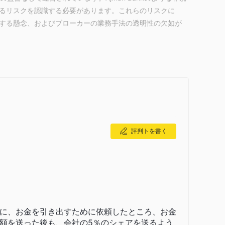
るリスクを認識する必要があります。これらのリスクに
する懸念、およびブローカーの業務手法の透明性の欠如が
ネルを提供し、金融教育を重視しています。ただし、規制監督の
た顧客サポートチャネルは一部のユーザーに不便をもたら
座
定期預金
クレジットカード
消費者金融
、
、
、
、およ
評判トを書く
与
ムダラバ期間預金
前払い利益ワカラ預金
ゴ
、
、
、
送金
サービスを提供しています。
に、お金を引き出すために依頼したところ、お金
e Pay
を含む便利な銀行オプションを提供しています。24
額を送った後も、会社の5％のシェアを送るよう