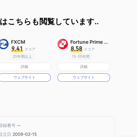
はこちらも閲覧しています..
FXCM
Fortune Prime Global
9.41
8.58
スコア
スコア
20年間以上
15-20年間
オーストラリア規制
オーストラリア規制
詳細
詳細
マーケットメイキングライセンス（MM）
マーケットメイキングライセンス（MM）
ウェブサイト
ウェブサイト
MT4フルライセンス
MT4フルライセンス
登録番号
--
設立日
2009-02-15