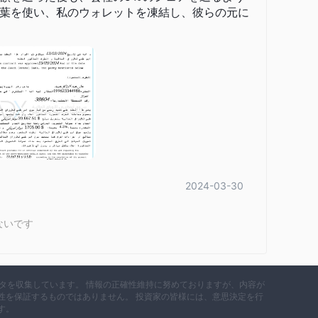
電話およびSMSバンキング
動中のサポートのための
、
葉を使い、私のウォレットを凍結し、彼らの元に
ATM/CCDM
間サービスの
、環境に優しい明細書のための
Samsung Pay
非接触
の
、迅速な取引のための
技術などが
info@ajmanbank.ae
でのカスタマーサポート
およびヘルプ
提供しています：
2024-03-30
、およびイスラム銀行業務の基礎について説明します。
使用方法、ソーシャルエンジニアリング攻撃、身元盗難の保
ないです
を探求し、顧客が財務の安定を取り戻すのを助ける。
データを収集しています。 情報の正確性維持に努めておりますが、内容が
性を保証するものではありません。 投資家の皆様には、意思決定を行
点と欠点の両方を持っています。ポジティブな面では、この銀行
す。