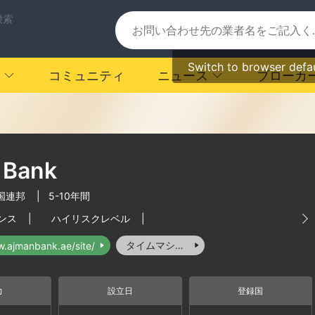
検索
Switch to browser defa
コミュニティ
ニュース
ブローカ
 Bank
国連邦
|
5-10年間
ンス
|
ハイリスクレベル
|
タイムマシーン
w.ajmanbank.ae/site/
力
設立日
登録国