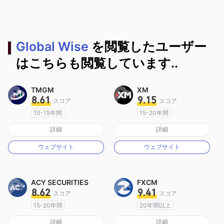
Global Wise
を閲覧したユーザー
はこちらも閲覧しています..
TMGM
XM
8.61
9.15
スコア
スコア
10-15年間
15-20年間
オーストラリア規制
オーストラリア規制
詳細
詳細
マーケットメイキングライセンス（MM）
マーケットメイキングライセンス（MM）
ウェブサイト
ウェブサイト
MT4フルライセンス
MT4フルライセンス
ACY SECURITIES
FXCM
8.62
9.41
スコア
スコア
15-20年間
20年間以上
オーストラリア規制
オーストラリア規制
詳細
詳細