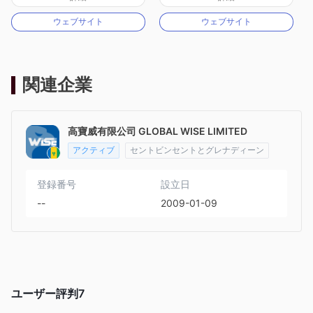
マーケットメイキングライセンス（MM）
マーケットメイキングライセンス（MM）
ウェブサイト
ウェブサイト
MT4フルライセンス
MT4フルライセンス
関連企業
高寶威有限公司 GLOBAL WISE LIMITED
アクティブ
セントビンセントとグレナディーン
登録番号
設立日
--
2009-01-09
ユーザー評判
7