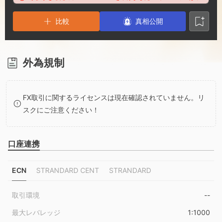
2
9
2
比較
3
3
真相公開
4
4
外為規制
5
5
FX取引に関するライセンスは現在確認されていません。リ
6
6
スクにご注意ください！
7
7
口座連携
8
8
ECN
STRANDARD CENT
STRANDARD
9
9
取引環境
--
最大レバレッジ
1:1000