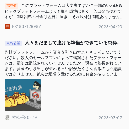
このプラットフォームは大丈夫ですか？一部のいわゆる
高評価
ビッグプラットフォームよりも取引環境は良く、入出金も便利で
すが、3時以降の出金は翌日に届き、それ以外は問題ありません。
FX1867129987
2023-04-20
人々をだまして逃げる準備ができている純粋な
真相公開
詐欺の建物。投資家は注意を払う
詐欺プラットフォームから資金を引き出すことさえ考えないでく
ださい。数人のセールスマンによって構築されたプラットフォー
ムは、最初は監視されていませんでしたが、現在は監視されてい
ます。資金の引き出しが遅れる言い訳がたくさんあるのも不思議
ではありません。彼らは監督を受けるためにお金を払っていま
す。人をだまして逃げる準備ができています。投資家はこのプラ
ットフォームに注意してください。ここの人々は純粋な敗者であ
り、人々をだまそうとしています。
神枪手96479
2023-03-07