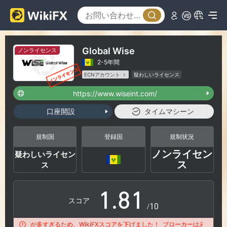
2
3
Global Wise
ノンライセンス
2-5年間
4
ECNアカウント
疑わしいライセンス
疑わしい事業範囲
ハイリスクレベル
https://www.wiseint.com/
5
口座開設
タイムマシーン
6
規制国
登録国
規制状況
ノンライセン
疑わしいライセン
0
7
0
ス
ス
1
.
8
1
スコア
/10
決の苦情が多すぎるため、WikiFXスコアを下げました！
ブローカーは未解決の苦情