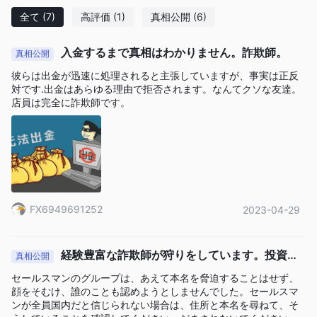
全て
(7)
高評価
(1)
真相公開
(6)
入金するまで真相はわかりません。詐欺師。
真相公開
彼らは出金が迅速に処理されると主張していますが、事実は正反
対です.出金はあらゆる理由で拒否されます。なんてクソな友達。
店員は完全に詐欺師です。
FX6949691252
2023-04-29
経験豊富な詐欺師が狩りをしています。投資家
真相公開
は気をつけて
セールスマンのグループは、あえて本名を脅迫することはせず、
顔をそむけ、誰のことも認めようとしませんでした。セールスマ
ンが全員国内だと信じられない場合は、住所と本名を尋ねて、そ