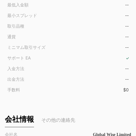
最低入金額
--
最小スプレッド
--
取引品種
--
通貨
--
ミニマム取引サイズ
--
サポート EA
入金方法
--
出金方法
--
手数料
$0
会社情報
その他の連絡先
会社名
Global Wise Limited