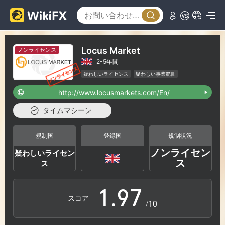
3
1
4
2
Locus Market
ノンライセンス
2-5年間
5
3
疑わしいライセンス
疑わしい事業範囲
ハイリスクレベル
http://www.locusmarkets.com/En/
6
4
タイムマシーン
7
5
規制国
登録国
規制状況
ノンライセン
疑わしいライセン
0
8
6
ス
ス
1
.
9
7
スコア
/10