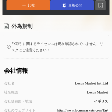
2
8
比較
真相公開
3
9
4
外為規制
5
FX取引に関するライセンスは現在確認されていません。リ
スクにご注意ください！
6
7
会社情報
8
会社名
Locus Market Int Ltd
社名略語
Locus Market
9
会社登録国・地域
イギリス
会社のウェブサイト
http://www.locusmarkets.com/En/