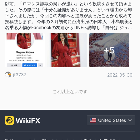
以前、「ロマンス詐欺の疑いが濃い」という投稿をさせて頂きま
る前に、一部のユーザーが残したレビューを読む必要がありま
した。その際には「十分な証拠がありません」という理由から却
す。
下されましたが、今回この内容へと進展があったことから改めて
市場手段
投稿致します。 今年の３月初旬に台湾出身の日本人、小島明美と
名乗る人物がFacebookの友達からLINEへ誘導し「自分は ジュエ
Locus Marketは、5 つ以上の外国為替通貨ペア、金、銀、指数、
リーデザイン事務所の所長」と自己紹介したうえで金相場への投
原油をカバーする金融市場の幅広い取引手段へのアクセスを提供
資を持ちかけてきました。 最初のうちは投資とは無関係の話から
すると宣伝しています。
始まりましたが小島が投資の話をし始めたときに、こちらの仕事
+5
利用可能な取引プラットフォーム
が忙しいことから最初は断っていたのですが、仕事が落ち着くと
ともに小島の勧める通り投資をすることとなりました。 この時、
で取引できるプラットフォーム Locus Marketmt5 pc、mt5
Olinaと名乗る人物がMT5サポートとして間に入り入金をサポート
web、モバイルと言われています。いずれの場合も、取引プラッ
するかたちを取っていましたが、3月下旬ごろ小島から「Olina部
トフォームには mt4 または mt5 を使用することをお勧めしま
jf3737
2022-05-30
長から取引所20周年イベントを開催する旨連絡があった。チャン
スなので共に戦おう」との話があり、できるだけ自分で資金調達
す。外国為替トレーダーは、最も人気のある外国為替取引プラッ
し不足分は小島が補うかたちで参加することとなりました。 その
トフォームとしてメタトレーダーの安定性と信頼性を高く評価し
これ以上ないです
際140万円の金額をカードローンで追加調達することとなりまし
ています。エキスパートアドバイザー、アルゴ取引、複雑なイン
た。 イベント参加表明以降、小島からは「4/20に自分の仕事が忙
しい」との理由から4/10のメッセージを最後に連絡が途絶えてい
ジケーター、戦略テスターなどは、このプラットフォームで利用
ます。4/20頃まではデザイン事務所の仕事も忙しいとの話でした
できる高度な取引ツールの一部です。現在、メタトレーダー マー
のでこちらからの連絡は控えましたが、4/21以降も連絡は無く、
United States
ケットプレイスでは 10,000 を超える取引アプリが利用可能であ
5/16の時点で小島が自身のLINE-IDを削除していたことから国際
ロマンス詐欺と判断しています。 ※前回報告時点では小島自身が
り、トレーダーはこれらを使用してパフォーマンスを向上させる
詐欺師かどうか不明瞭な部分もあったため画像公開を保留致しま
ことができます。 iOS や Android デバイスなどの適切なモバイル