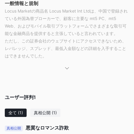
一般情報と規制
Locus Marketの商品名 Locus Market Int Ltdは、中国で登録され
ている外国為替ブローカーで、顧客に主要な mt5 PC、mt5
Web、およびモバイル取引プラットフォームでさまざまな取引可
能な金融商品を提供すると主張していると言われています。
ただし、この証券会社のウェブサイトにアクセスできないため、
レバレッジ、スプレッド、最低入金額などの詳細を入手すること
はできませんでした。
規制に関しては、以下のことが確認されています。 Locus
Marketいかなる有効な規制にも該当しません。そのため、wikifx
での規制ステータスは「ライセンスなし」としてリストされ、
1.10/10 という比較的低いスコアを獲得しています。リスクをご
承知おきください。
ユーザー評判
1
否定的なレビュー
あるトレーダーは、過去のひどい取引経験を共有しました。
全て
(1)
真相公開
(1)
Locus MarketウィキFXのプラットフォーム。同氏は、このプラ
ットフォームは悪質なロマンス詐欺であると述べた。トレーダー
悪質なロマンス詐欺
真相公開
は、詐欺に騙された場合に備えて、外国為替ブローカーを選択す