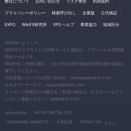
した。 またOlinaについても、画像はそのままでLINEでの名前をAl
弊社について
|
お問い合わせ
|
リスク警告
|
利用規約
|
端末を使用することで、mt4 および mt5 を通じて、いつでもど
iceと変えております。 疚しいことが無ければ、LINE上での名前
とは言えわざわざ変えたりするでしょうか。 このOlina(Alice)が言
こからでも取引できます。
プライバシーポリシー
|
検索呼び出し
|
企業版
|
公式検証
|
う4月から7月初旬までの「記念イベント」の期間に相当します
顧客サポート
が、金相場の投資を小島主導で行ってきたこと、その小島がLINE-
EXPO
|
WikiFX研究所
|
VPS ヘルプ
|
事業協力
|
地域区分
残念ながら、有益な情報は見つかりませんでした。 Locus
IDを削除したことからこちらからの連絡を一方的に遮断したこと
で投資を継続することができません。 Olina(Alice)が4月の頭にFX
Marketのインターネット上のカスタマーサポート。一般に、規制
会社を変更しましたが移動先が Locus Market int Ltd.となってい
されたブローカーは、顧客が連絡できるように電話番号、電子メ
WikiFXへようこそ。
ます。様の格付けでは0.16となっており、普通に考えれば投資を
ール、または会社の住所を公開します。
WikiFXウェブサイトと関連モバイル製品は、グローバル企業情報
まず控えそうな会社に誘導しています。 名前を変えたことも含め
リスク警告
Olina(Alice)の言動はかなり怪しいと見ざるを得ません。 LINE
照会ツールです。
上、Facebook上でのやり取り（履歴）は小島、Olina(Alice)とも
オンライン取引にはかなりのリスクが伴い、投資した資金をすべ
WikiFXをご利用の際に、それぞれの国や地域の関連法律や規制を
残っております。また、詐欺師共が誘導したLocusの口座につい
て失う可能性があります。すべてのトレーダーや投資家に適して
遵守してください。
ては今のところ資金が移動した形跡はありません。 然るべき処置
いるわけではありません。関連するリスクを必ずご理解いただ
広告提携についてのお問い合わせ：business@wikifx.com
を考えたいのでご確認よろしくお願い致します。 追記 必要なスク
リーンショットがあればお知らせください。
カスタマーサービス：support@wikifx.com
き、この記事に含まれる情報は一般的な情報提供のみを目的とし
ライセンス情報などの修正をご希望の場合は、以下のメールアド
ていることにご注意ください。
レスにご連絡ください：qa@wikifx.com
plexytrade
VR 19 CAPITAL LTD
LANDMARK MARKETS
大和証券
FINSAI TRADE
さらに