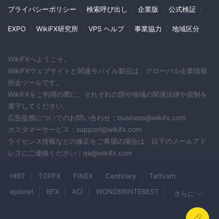
プライバシーポリシー
|
検索呼び出し
|
企業版
|
公式検証
|
EXPO
|
WikiFX研究所
|
VPS ヘルプ
|
事業協力
|
地域区分
WikiFXへようこそ。
WikiFXウェブサイトと関連モバイル製品は、グローバル企業情報
照会ツールです。
WikiFXをご利用の際に、それぞれの国や地域の関連法律や規制を
遵守してください。
広告提携についてのお問い合わせ：business@wikifx.com
カスタマーサービス：support@wikifx.com
ライセンス情報などの修正をご希望の場合は、以下のメールアド
レスにご連絡ください：qa@wikifx.com
HIBT
TOPFX
FINEX
Centinary
Tattvam
eplanet
BFX
ACI
WONDERINTEREST
さらに
TradingRoad
AFEX
REVO TRADE
Tradero