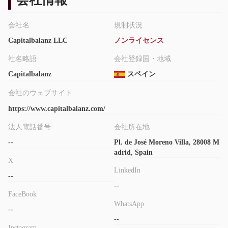
レバレッジと手数料
取引プラットフォーム
Capitalbalanzは独自の取引プラットフォームを提供しています。
会社名
規制状況
入金と出金
Capitalbalanz LLC
ノンライセンス
現在、公式ウェブサイトには資金に関する情報がありません。
社名略語
会社登録国・地域
Capitalbalanz
スペイン
会社のウェブサイト
https://www.capitalbalanz.com/
法人電話番号
会社所在地
--
Pl. de José Moreno Villa, 28008 M
adrid, Spain
X
LinkedIn
--
--
FaceBook
WhatsApp
--
--
Instagram