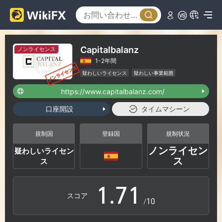
1
2
Capitalbalanz
ノンライセンス
1-2年間
3
疑わしいライセンス
疑わしい事業範囲
ハイリスクレベル
https://www.capitalbalanz.com/
4
口座開設
タイムマシーン
5
規制国
登録国
規制状況
ノンライセン
疑わしいライセン
0
6
0
ス
ス
1
.
7
1
スコア
/10