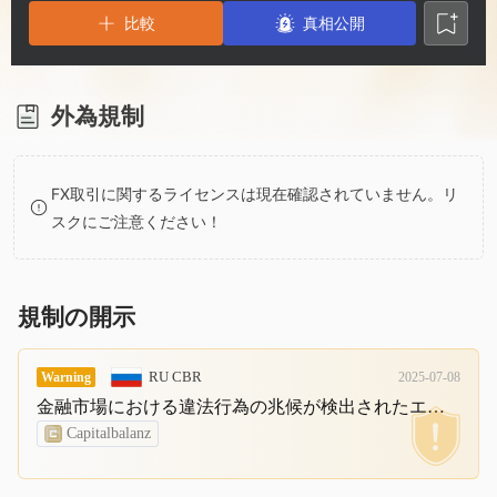
2
8
2
比較
真相公開
3
9
3
4
4
外為規制
5
5
FX取引に関するライセンスは現在確認されていません。リ
スクにご注意ください！
6
6
7
7
規制の開示
8
8
RU CBR
Warning
2025-07-08
金融市場における違法行為の兆候が検出されたエンティティのリスト Capitalbalanz、Arcmontasset、Arcmontmanagement、Ubsfxasset.
9
9
Capitalbalanz