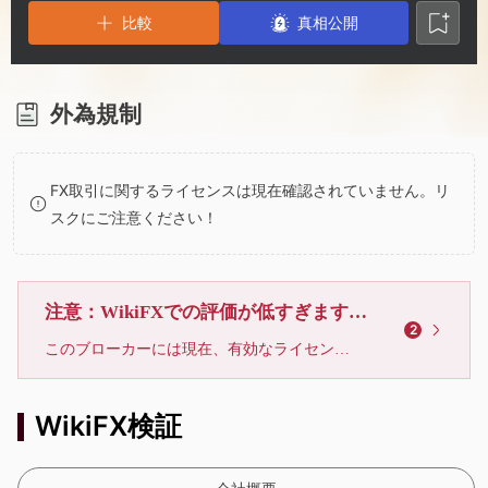
2
6
比較
真相公開
3
7
4
8
外為規制
5
9
FX取引に関するライセンスは現在確認されていません。リ
スクにご注意ください！
6
7
注意：WikiFXでの評価が低すぎます、利用しないでください
2
このブローカーには現在、有効なライセンスが確認されていません。リスクにご注意下さい！
8
WikiFX検証
9