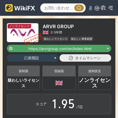
3
4
0
ARVR GROUP
ノンライセンス
2-5年間
5
1
疑わしいライセンス
疑わしい事業範囲
ハイリスクレベル
https://arvrgroup.com/en/index.html
6
2
口座開設
タイムマシーン
7
3
規制国
登録国
規制状況
ノンライセン
疑わしいライセン
0
8
4
ス
ス
1
.
9
5
スコア
/10