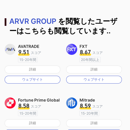
ARVR GROUP
を閲覧したユーザ
ーはこちらも閲覧しています..
AVATRADE
FXT
9.51
8.67
スコア
スコア
15-20年間
20年間以上
オーストラリア規制
オーストラリア規制
詳細
詳細
マーケットメイキングライセンス（MM）
マーケットメイキングライセンス（MM）
ウェブサイト
ウェブサイト
MT4フルライセンス
MT4フルライセンス
Fortune Prime Global
Mitrade
8.58
8.59
スコア
スコア
15-20年間
15-20年間
オーストラリア規制
オーストラリア規制
詳細
詳細
マーケットメイキングライセンス（MM）
マーケットメイキングライセンス（MM）