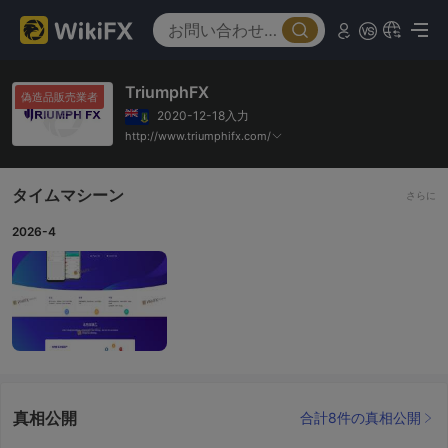
TriumphFX
偽造品販売業者
2020-12-18入力
http://www.triumphifx.com/
タイムマシーン
さらに
2026-4
真相公開
合計8件の真相公開