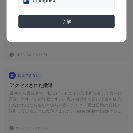
 撤退 
TriumphFX
 DEFは引き出せません。カスタマーサービスからの返信があ
りません。撤退の発表はすべて嘘です。以前の払い戻しは完
了していません。私はそこに10k以上ありますが、緊急のため
了解
に引き出すことはできません. 
2023-04-06 21:51
出金できない
 アクセスされた撤退 
 最初から最後まで、私はビットコイン取引所を介して彼らに
送金したすべての詐欺ですが、私が撤退する前に投資を補充
しなければならないと彼らが言ったとき、私は日陰の会社と
取引していることに気付きました。 AssetsClaimBackオフシ
ョアの専門家がデジタル指紋を公開しました。このサイトで
多くの被害者の苦情を読んだ後、3人の友人を詐欺すると同時
2022-07-24 08:29
に、資金を回収できることを嬉しく思います。同様の問題に