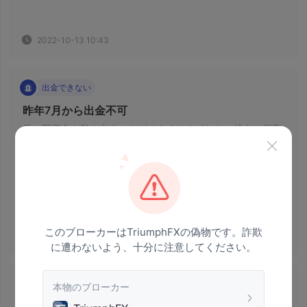
2022-10-13 10:43
出金できない
 昨年7月から出金不可 
 長い間資金を引き出すことができませんでした。彼らは顧客
と話し合うことなく米ドルを仮想通貨に変え、私はそれらの
役に立たない仮想通貨を引き出すことさえできません. 
このブローカーはTriumphFXの偽物です。詐欺
2023-04-29 13:00
に遭わないよう、十分に注意してください。
出金できない
本物のブローカー