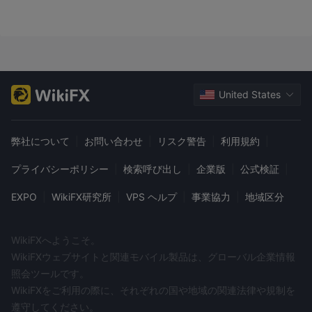
ウィキFXのプラットフォーム。彼らは撤退できないと言いまし
た。トレーダーは、詐欺に騙された場合に備えて、外国為替ブロ
ーカーを選択する前に、一部のユーザーが残したレビューを読む
必要があります。
市場手段
United States
TriumphFX外国為替、CFD、資金保管、貴金属（金や銀など）を
含む豊富な取引商品を提供していることを宣伝しています。ただ
弊社について
|
お問い合わせ
|
リスク警告
|
利用規約
|
し、取引可能な資産に関するより具体的な情報はインターネット
上では見つかりません。
プライバシーポリシー
|
検索呼び出し
|
企業版
|
公式検証
|
以下は、さまざまなブローカーが提供する取引商品に関する比較
EXPO
|
WikiFX研究所
|
VPS ヘルプ
|
事業協力
|
地域区分
表です。
アカウントの種類
WikiFXへようこそ。
証券会社 TriumphFXスタンダード固定口座、スタンダードバリア
WikiFXウェブサイトと関連モバイル製品は、グローバル企業情報
ブル口座、イスラムバリアブル口座、プレミアム口座、プラチナ
照会ツールです。
口座、イスラムプラチナ口座、VIP口座の5種類の口座を用意して
WikiFXをご利用の際に、それぞれの国や地域の関連法律や規制を
おり、さまざまな金融手段をお持ちのお客様に最適です。スタン
遵守してください。