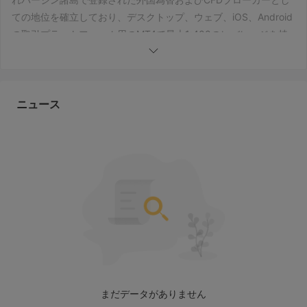
ての地位を確立しており、デスクトップ、ウェブ、iOS、Android
の取引プラットフォーム用のMT4で最大1:400のレバレッジを持
つさまざまな取引可能な金融商品をクライアントに提供すると主
張しています。このブローカーの公式サイトのホームページは次
のとおりです。
規制に関しては、以下のことが確認されています。 TriumphFX疑
ニュース
わしいクローン bafin および fca ライセンスを持っています。そ
のため、wikifx での規制上のステータスは「偽のクローンの疑
い」としてリストされています。リスクをご承知おきください。
長所と短所:
このブローカーにはクローンの疑いがあり、有効な規制が欠如し
ていることが確認されています。 [w1] トレーダーは評価する際
にリスクを認識する必要があります TriumphFX彼らの取引ニーズ
に応えます。
否定的なレビュー
まだデータがありません
一部のトレーダーは、ひどい取引経験を共有しました TriumphFX