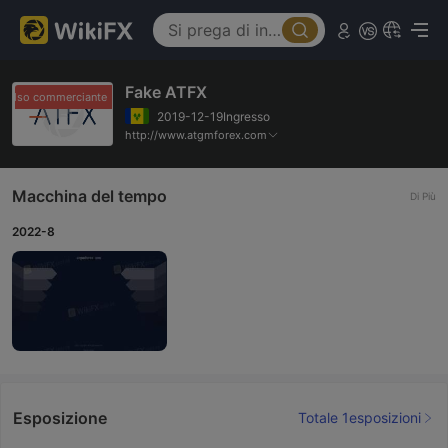
Fake ATFX
falso commerciante
falso commerciante
2019-12-19Ingresso
http://www.atgmforex.com
Macchina del tempo
Di Più
2022-8
Esposizione
Totale 1esposizioni