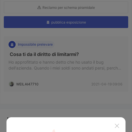
Reclamo per schema piramidale
pubblica esposizione
Impossibile prelevare
 Cosa ti da il diritto di limitarmi? 
Ho approfittato e hanno detto che ho usato il bug
dell'azienda. Quando i miei soldi sono andati persi, perché
non dici che maniouli il mio conto? Ridicolo
WEILAI47710
2021-04-19 09:06
Notizie