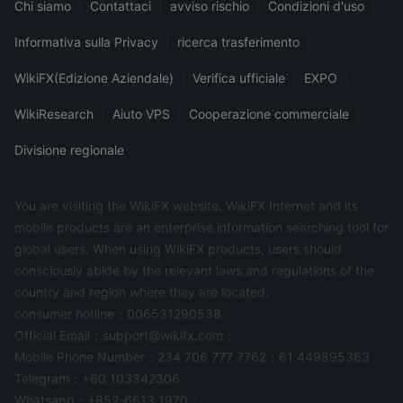
Chi siamo
|
Contattaci
|
avviso rischio
|
Condizioni d'uso
|
Informativa sulla Privacy
|
ricerca trasferimento
|
WikiFX(Edizione Aziendale)
|
Verifica ufficiale
|
EXPO
|
WikiResearch
|
Aiuto VPS
|
Cooperazione commerciale
|
Divisione regionale
You are visiting the WikiFX website. WikiFX Internet and its
mobile products are an enterprise information searching tool for
global users. When using WikiFX products, users should
consciously abide by the relevant laws and regulations of the
country and region where they are located.
consumer hotline：006531290538
Official Email：support@wikifx.com；
Mobile Phone Number：234 706 777 7762；61 449895363
Telegram：+60 103342306
Whatsapp：+852-6613 1970；