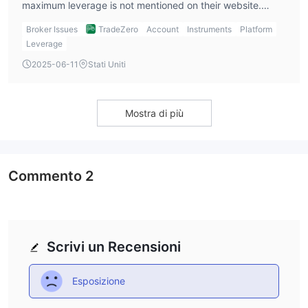
maximum leverage is not mentioned on their website.
From my experience, brokers in the US typically offer
Broker Issues
TradeZero
Account
Instruments
Platform
leverage up to 1:4 for retail traders, but I’d contact
Leverage
TradeZero broker directly to get more details on the
2025-06-11
Stati Uniti
leverage they provide.
Mostra di più
Commento
2
Scrivi un Recensioni
Esposizione