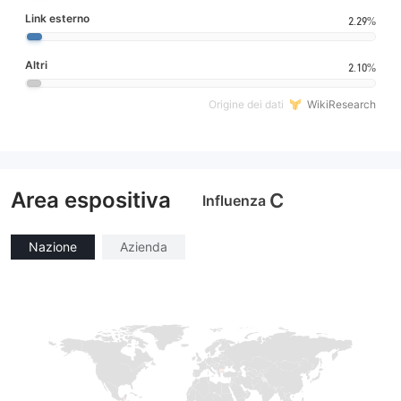
Link esterno
2.29%
Altri
2.10%
Origine dei dati
WikiResearch
Area espositiva
C
Influenza
Nazione
Azienda