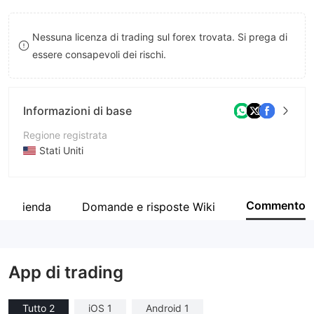
9
7
Nessuna licenza di trading sul forex trovata. Si prega di
8
essere consapevoli dei rischi.
9
Informazioni di base
Regione registrata
Stati Uniti
Periodo operativo
5-10 anni
Commento
ll'azienda
Domande e risposte Wiki
Azienda
TradeZero America Inc
App di trading
Tutto 2
iOS 1
Android 1