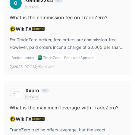
kennis2244
1-2 anni
What is the commission fee on TradeZero?
WikiFX
Rispondi
For TradeZero broker, free orders are commission-free.
However, paid orders incur a charge of $0.005 per share,
with a maximum fee of $7.95 per transaction. For options,
Broker Issues
TradeZero
Fees and Spreads
there is no commission, but the contract fee is $0.42,
2025-07-16
Stati Uniti
along with an OCC fee of $0.02 per contract. These fees
are quite reasonable, in my opinion, but it's essential to
keep in mind that these charges can add up for frequent
Xxpro
traders.
1-2 anni
What is the maximum leverage with TradeZero?
WikiFX
Rispondi
TradeZero trading offers leverage, but the exact