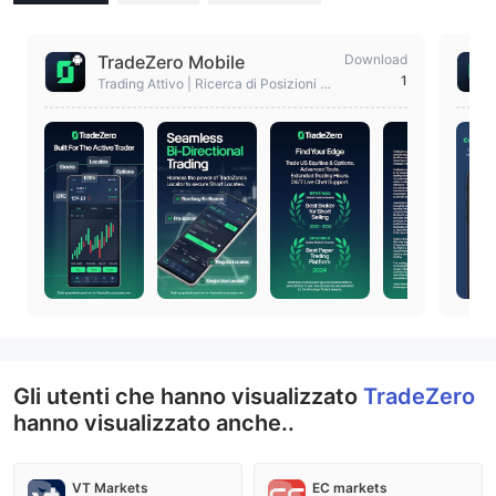
TradeZero Mobile
Download
1
Trading Attivo | Ricerca di Posizioni Sh
ort
Gli utenti che hanno visualizzato
TradeZero
hanno visualizzato anche..
VT Markets
EC markets