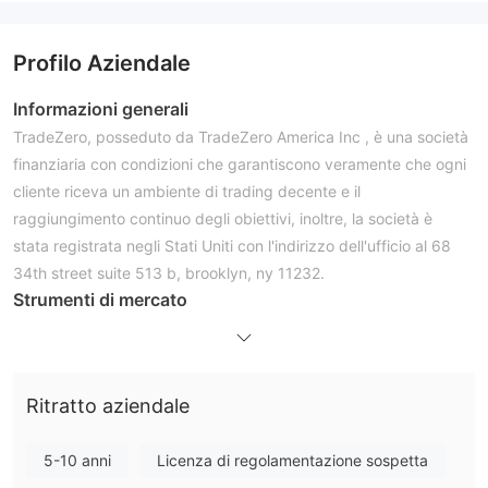
Profilo Aziendale
Informazioni generali
TradeZero, posseduto da TradeZero America Inc , è una società
finanziaria con condizioni che garantiscono veramente che ogni
cliente riceva un ambiente di trading decente e il
raggiungimento continuo degli obiettivi, inoltre, la società è
stata registrata negli Stati Uniti con l'indirizzo dell'ufficio al 68
34th street suite 513 b, brooklyn, ny 11232.
Strumenti di mercato
TradeZerooffre una moltitudine di attività tra cui tutti i tipi di
azioni e opzioni.
Conti e leva finanziaria
Ritratto aziendale
I clienti possono aprire un conto con un deposito minimo di
2500 USD.
5-10 anni
Licenza di regolamentazione sospetta
Spread e commissioni