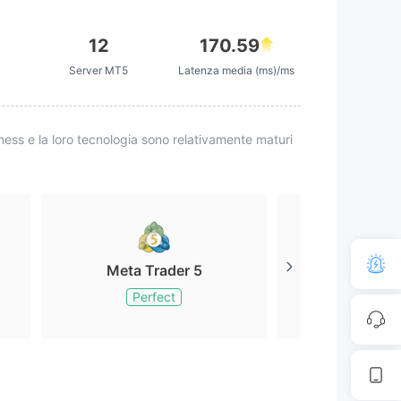
12
170.59
Server MT5
Latenza media (ms)/ms
iness e la loro tecnologia sono relativamente maturi
Meta Trader 5
Meta Tr
Perfect
Perfe