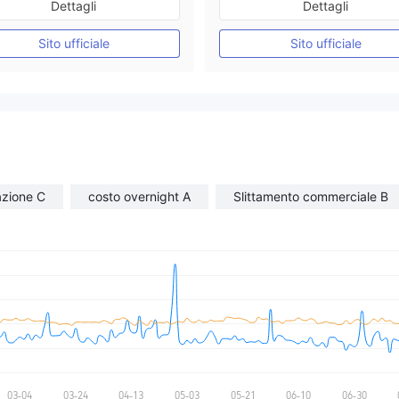
Dettagli
Dettagli
Market Making (MM)
Market Making (MM)
Etichetta principale MT4
Etichetta principale MT4
Sito ufficiale
Sito ufficiale
azione C
costo overnight A
Slittamento commerciale B