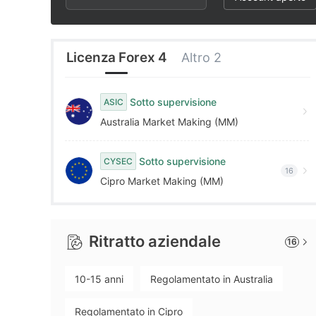
2
8
4
3
9
5
Licenza Forex 4
Altro 2
4
6
Sotto supervisione
ASIC
Australia Market Making (MM)
5
7
Sotto supervisione
CYSEC
6
8
16
Cipro Market Making (MM)
7
9
Ritratto aziendale
16
8
10-15 anni
Regolamentato in Australia
9
Regolamentato in Cipro