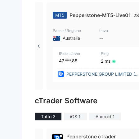
Pepperstone-MT5-Live01
MT5
28
Paese / Regione
Leva
Australia
--
IP del server
Ping
47.***.85
2 ms
PEPPERSTONE GROUP LIMITED (A
stralia)
cTrader Software
Tutto 2
iOS 1
Android 1
Pepperstone cTrader