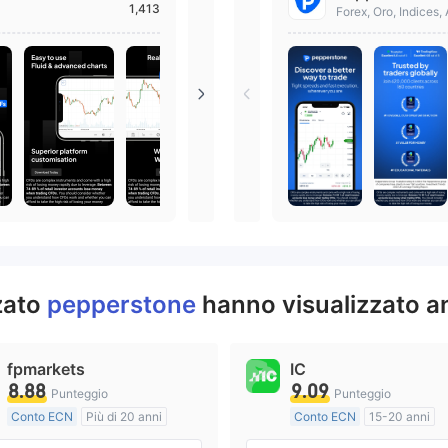
1,413
Ottieni cTrader, una piattaforma di
Forex, Oro, Indices, 
CFD.
zzato
pepperstone
hanno visualizzato a
fpmarkets
IC
8.88
9.09
Punteggio
Punteggio
Conto ECN
Più di 20 anni
Conto ECN
15-20 anni
Regolamentato in Australia
Regolamentato in Australia