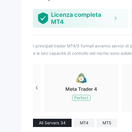
è oltre le mie mani
to il caso 
on of The 
Licenza completa
zzo ecomp
MT4
I principali trader MT4/5 formali avranno servizi di 
e le loro capacità di controllo del rischio sono solide
Meta Trader 4
Perfect
All Servers 34
MT4
MT5