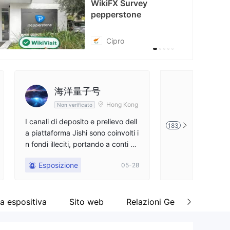
WikiFX Survey
Danger
cebook
pepperstone
tps://www.facebook.com/PepperstoneGlobal
Regno Unito
海洋量子号
智子科
Hong Kong
Non verificato
Non verifi
I canali di deposito e prelievo dell
Pepperstone è un
183
a piattaforma Jishi sono coinvolti i
audolenta. I loro 
n fondi illeciti, portando a conti co
o e prelievo funz
ngelati e chiamate Margin. La piat
uentemente nei mo
Esposizione
Esposizione
05-28
taforma si rifiuta di assumersi la r
che sia intenzion
esponsabilità delle perdite. Anche
ettati per far perd
come cliente di lunga data di dive
ai clienti. La mia
rsi anni, sono stati truffati; si consi
stata bloccata a 
a espositiva
Sito web
Relazioni Genealogia
glia vivamente ai nuovi utenti di n
esunto coinvolgime
on aprire un conto e di non correr
chi. Poi, sono sta