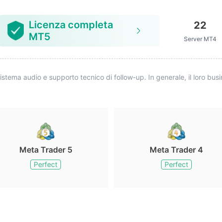
). Ora ho inoltra
alla Securities Commissi
Bahamas (SCB) all'indiri
Licenza completa
22
l
MT5
Server MT4
sistema audio e supporto tecnico di follow-up. In generale, il loro bus
Meta Trader 5
Meta Trader 4
Perfect
Perfect