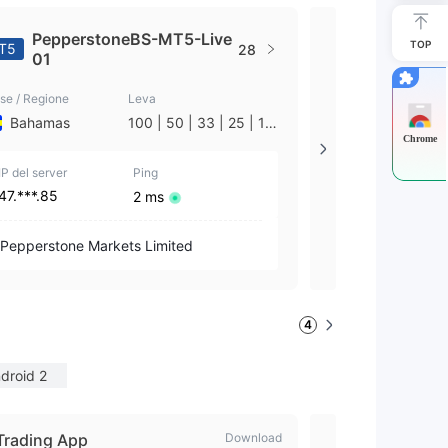
PepperstoneBS-MT5-Live
TOP
Peppers
T5
MT4
28
01
se / Regione
Leva
Paese / Regione
Bahamas
100 | 50 | 33 | 25 | 10
Australia
| 1
Chrome
IP del server
Ping
IP del server
47.***.85
54.***.177
2 ms
PEPPERSTO
Pepperstone Markets Limited
stralia)
4
droid 2
Trading App
Download
Pepperst