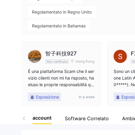
WikiFX Survey
pepperstone
Regolamentato in Regno Unito
Cipro
Regolamentato in Bahamas
Market Making (MM)
Market Making (MM)
智子科技927
F
Esecuzione Forex (STP)
Hong Kong
Non verificato
N
Licenza Trading Derivati (MM)
È una piattaforma Scam che il ser
Sono un cli
vizio clienti non mi ha risposto, ha
one Latin 
Etichetta principale MT4
eluso le proprie responsabilità qu
0*****). Ne
ando qualcosa è andato storto e
mane ho ris
Etichetta principale MT5
cTrader
Esposizione
Esposi
In a week
mi ha hackerato per $22,700
emi: 1. ERRORI INTERNI CONFER
MATI: Il 25
Autoricerca
Esposizione globale
dini Stop 
account
PUSD, US5
Software Correlato
Ambi
Alto rischio potenziale
ati rifiuta
e interno. 