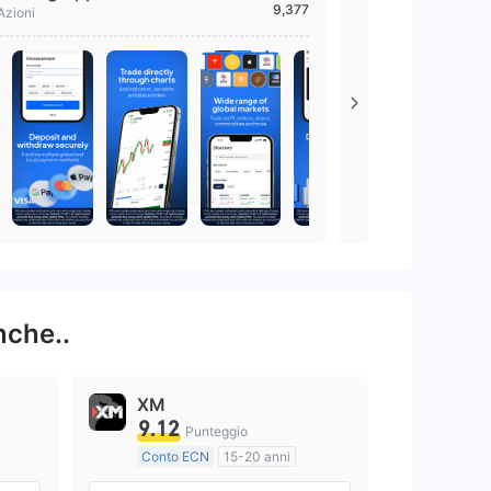
9,377
 trading online premium per Forex e
Azioni
Pepperstone
nche..
XM
9.12
Punteggio
Conto ECN
15-20 anni
Regolamentato in Australia