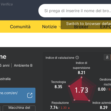
 Verifica
Switch to browser defa
Comunità
Notizie
Broker
EXP
ne
Indice di valutazione
Indice di
5 anni
|
Ambiente B
supervisione
8.21
stralia
Gestion
Tecnologia
MM)
risch
8.35
1.73
0.00
/
9
ale MT4
one.com/en/
le
ziale
Reputazione
Indice aziend
Macchina del
7.74
8.29
/
1.30
hore