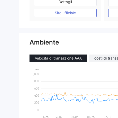
Dettagli
Market Making (MM)
Etichetta principale MT4
Sito ufficiale
Ambiente
Velocità di transazione AAA
costi di trans