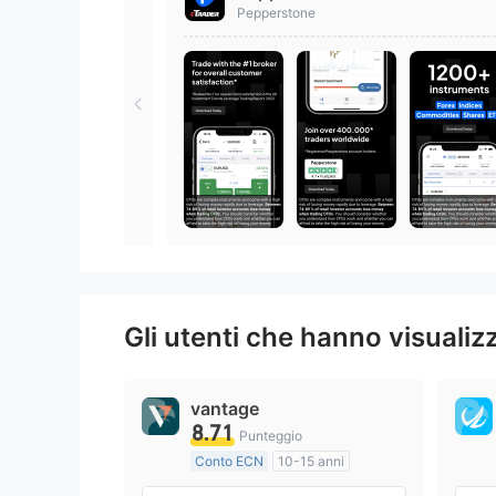
Pepperstone
Gli utenti che hanno visuali
vantage
8.71
Punteggio
Conto ECN
10-15 anni
Regolamentato in Australia