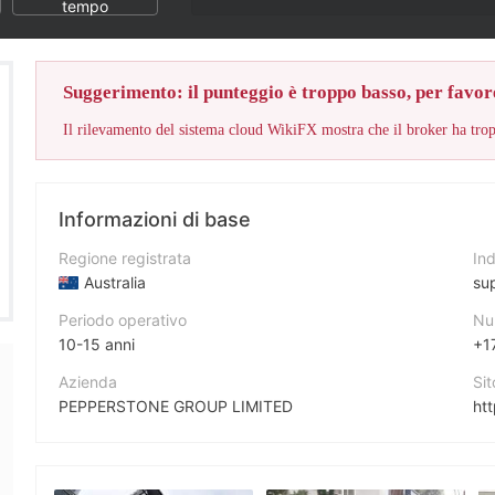
Il punteggio WikiFX di questo bro
tempo
Suggerimento: il punteggio è troppo basso, per favore
Informazioni di base
Regione registrata
Ind
Australia
su
Periodo operativo
Nu
10-15 anni
+1
Azienda
Si
PEPPERSTONE GROUP LIMITED
ht
Abbreviazione
Ind
pepperstone