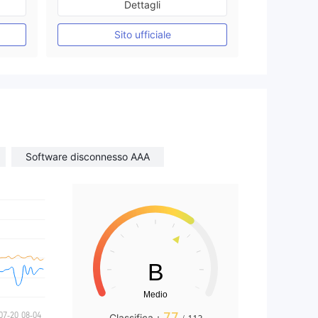
Dettagli
Market Making (MM)
Etichetta principale MT4
Sito ufficiale
Software disconnesso AAA
77
Classifica：