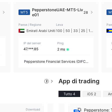
PepperstoneUAE-MT5-Liv
MT5
M
28
e01
Paese / Regione
Leva
Pae
Emirati Arabi Uniti
100 | 50 | 33 | 25 | 10
| 1
IP del server
Ping
47.***.85
2 ms
u
Pepperstone Financial Services (DIFC)
Limited
App di trading
2
Tutto 4
iOS 2
An
Download
Pepperstone cTrader
Pepperstone: 