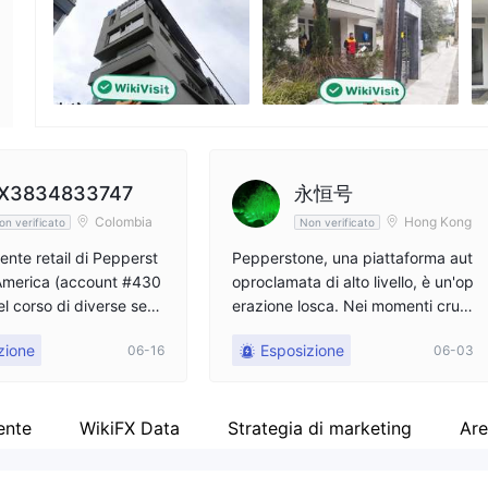
Impiegato di azienda
Fa
--
ht
X3834833747
永恒号
Colombia
Hong Kong
on verificato
Non verificato
ente retail di Pepperst
Pepperstone, una piattaforma aut
America (account #430
oproclamata di alto livello, è un'op
l corso di diverse setti
erazione losca. Nei momenti cruci
contrato tre seri probl
ali, i loro canali di deposito e preli
zione
Esposizione
06-16
06-03
evo diventano problematici, sia in
 maggio 2026, i miei or
tenzionalmente che no. Sembran
Loss e Take Profit su XR
o essere deliberatamente progett
00 e XAUUSD sono st
ati per causare perdite ai clienti, c
ente
WikiFX Data
Strategia di marketing
Are
ti con il messaggio "Error
oinvolgendo il trasferimento di fon
Contatta il tuo account
di su conti illeciti, congelando la