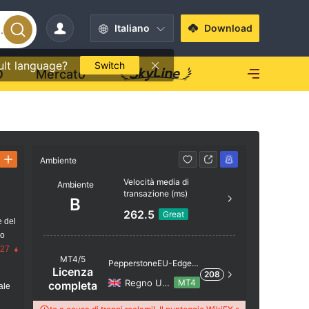
Italiano
Download
ult language?
Switch
O
Mercato
Ambiente
Ambiente
Velocità media di
Ambiente
transazione (ms)
AAA
B
262.5
Great
e del
io
AA
.27
MT4/5
PepperstoneEU-Edge1
Licenza
208
4
Regno Unito
MT4
completa
ale
A