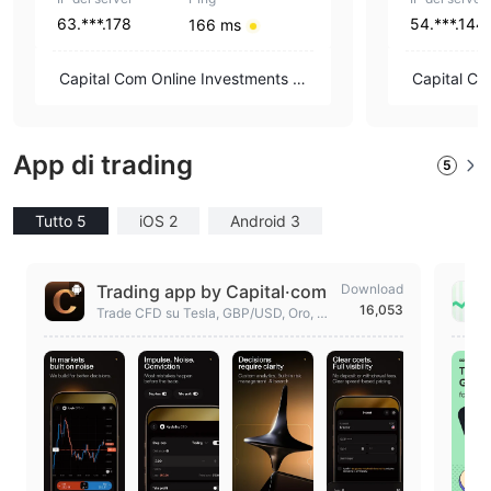
63.***.178
54.***.144
166 ms
Capital Com Online Investments Lt
Capital Co
d
d
App di trading
5
Tutto 5
iOS 2
Android 3
Trading app by Capital·com
Download
16,053
Trade CFD su Tesla, GBP/USD, Oro, Pe
trolio, Pfizer. Ultime notizie dal mercat
o azionario.