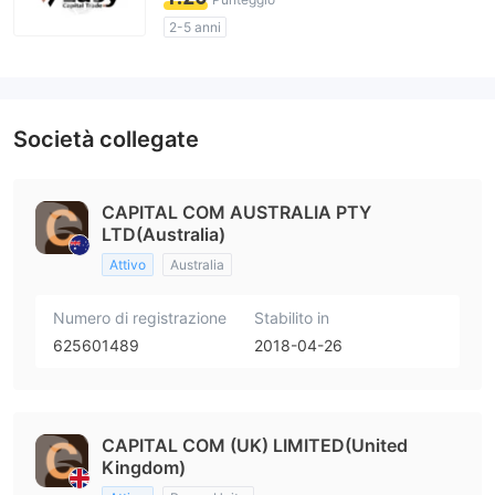
2-5 anni
Licenza di regolamentazione sospetta
Ambito dell' attività sospetto
Alto rischio potenziale
Società collegate
CAPITAL COM AUSTRALIA PTY
LTD(Australia)
Attivo
Australia
Numero di registrazione
Stabilito in
625601489
2018-04-26
CAPITAL COM (UK) LIMITED(United
Kingdom)