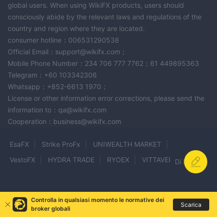
global users. When using WikiFX products, users should
consapevoli e prestare attenzione quando si investe. Puoi
consciously abide by the relevant laws and regulations of the
controllare la nostra piattaforma per informazioni prima di fare
country and region where they are located.
trading. Se trovi tali broker fraudolenti o ne sei stato vittima,
consumer hotline：006531290538
faccelo sapere nella sezione Esposizione, lo apprezzeremmo e il
Official Email：support@wikifx.com；
nostro team di esperti farà tutto il possibile per risolvere il
Mobile Phone Number：234 706 777 7762；61 449895363
problema per te.
Telegram：+60 103342306
Whatsapp：+852-6613 1970；
Conclusione
License or other information error corrections, please send the
Insomma, capital.com è un broker online affidabile con una
information to：qa@wikifx.com
vasta gamma di strumenti di mercato, commissioni basse e una
Cooperation：business@wikifx.com
varietà di piattaforme di trading intuitive. la società offre
depositi e prelievi gratuiti con più metodi di pagamento, nonché
EsaFX
Strike ProFx
UNIWEALTH MARKET
risorse educative per aiutare i trader di tutti i livelli. tuttavia, ci
VestoFX
HYDRA TRADE
RYOEX
VITTAVERSE
Di Più
sono alcune recensioni negative e lamentele da parte dei loro
FOREXimf
GANN
Fake oexn
utenti. complessivamente, capital.com è una buona scelta per i
trader che cercano un'esperienza di trading completa e di facile
EC Investment Bank
Capital Trader
XBTFX
Controlla in qualsiasi momento le normative dei
utilizzo.
Scarica
TRADESTATE
Global Connect FX
XBO INVEST
broker globali