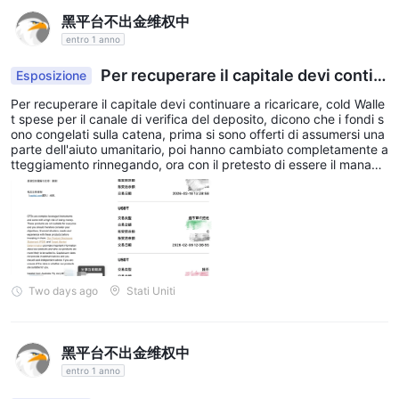
commissione
per i suoi servizi di trading di CFD. Invece,
黑平台不出金维权中
guadagna incorporando un piccolo markup sullo spread, noto
entro 1 anno
come "spread buy-sell". Ciò consente ai trader di avere
maggiore visibilità e trasparenza sui loro costi di trading.
Per recuperare il capitale devi contin
Esposizione
Di seguito è riportata una tabella comparativa sugli spread e le
uare a ricaricare, cold wall
Per recuperare il capitale devi continuare a ricaricare, cold Walle
commissioni addebitate dai diversi broker:
t spese per il canale di verifica del deposito, dicono che i fondi s
ono congelati sulla catena, prima si sono offerti di assumersi una
Nota: gli spread possono variare a seconda delle condizioni di
parte dell'aiuto umanitario, poi hanno cambiato completamente a
mercato e della volatilità.
tteggiamento rinnegando, ora con il pretesto di essere il manage
r del cliente richiedono il pagamento di una cosiddetta commissi
one di conciliazione di decine di migliaia di u... Senza una licenza
Piattaforme di trading
di regolamentazione valida delle Seychelles, gestiscono e regola
no i conti dei clienti della Cina continentale, è conforme? Tutti pr
estino attenzione a verificare le informazioni.
Two days ago
Stati Uniti
黑平台不出金维权中
entro 1 anno