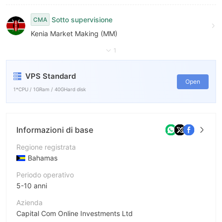
Sotto supervisione
CMA
Kenia Market Making (MM)
1
VPS Standard
Open
1*CPU / 1GRam / 40GHard disk
Informazioni di base
Regione registrata
Bahamas
Periodo operativo
5-10 anni
Azienda
Capital Com Online Investments Ltd