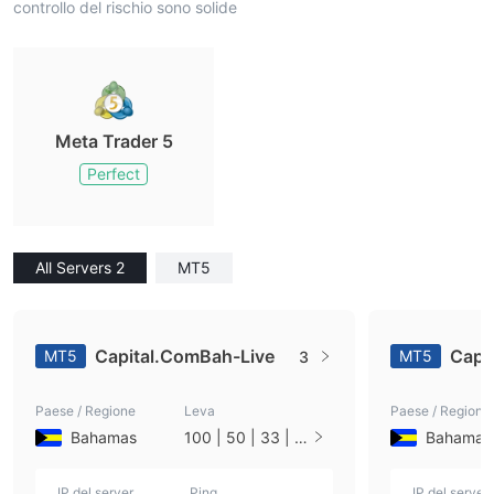
controllo del rischio sono solide
Meta Trader 5
Perfect
All Servers 2
MT5
Capital.ComBah-Live
Capi
MT5
MT5
3
Paese / Regione
Leva
Paese / Regione
Bahamas
100 | 50 | 33 | 2
Bahamas
5 | 10 | 1
IP del server
Ping
IP del server