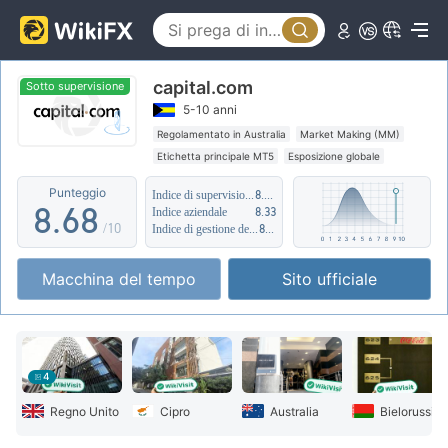
3
1
3
4
2
4
capital.com
5
3
5
Sotto supervisione
5-10 anni
6
4
6
Regolamentato in Australia
Market Making (MM)
Etichetta principale MT5
Esposizione globale
7
5
7
Alto rischio potenziale
Supervisione offshore
Punteggio
Indice di supervisione
8.87
8
.
6
8
Indice aziendale
8.33
/10
Indice di gestione del rischio
8.73
9
7
9
Macchina del tempo
Sito ufficiale
8
9
4
Regno Unito
Cipro
Australia
Bielorussia