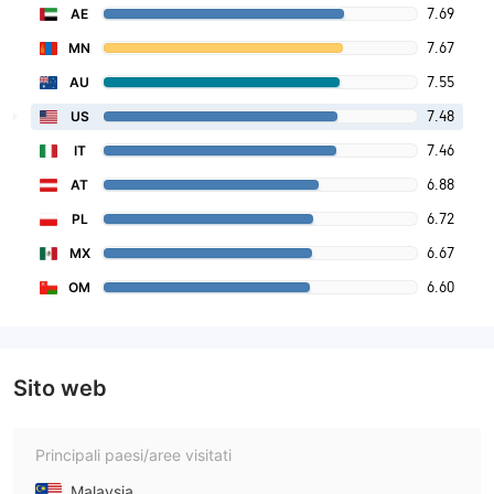
7.69
AE
7.67
MN
7.55
AU
7.48
US
7.46
IT
6.88
AT
6.72
PL
6.67
MX
6.60
OM
Sito web
Principali paesi/aree visitati
Malaysia