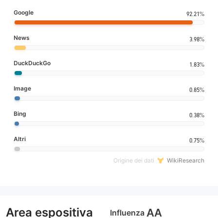
Google
92.21%
News
3.98%
DuckDuckGo
1.83%
Image
0.85%
Bing
0.38%
Altri
0.75%
Origine dei dati
WikiResearch
Area espositiva
AA
Influenza