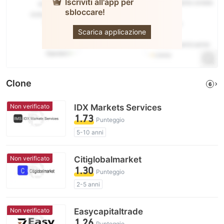
Iscriviti all'app per
sbloccare!
capital.com
Scarica applicazione
Clone
6
Non verificato
IDX Markets Services
1.73
Punteggio
5-10 anni
Licenza di regolamentazione sospetta
Ambito dell' attività sospetto
Non verificato
Citiglobalmarket
Alto rischio potenziale
1.30
Punteggio
2-5 anni
Licenza di regolamentazione sospetta
Ambito dell' attività sospetto
Non verificato
Easycapitaltrade
Alto rischio potenziale
1.26
Punteggio