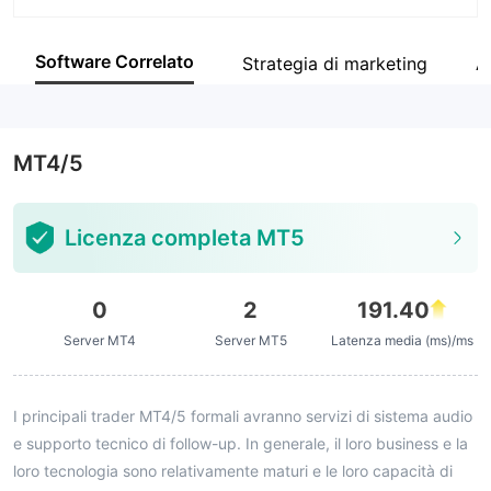
Abbreviazione
capital.com
Software Correlato
Strategia di marketing
A
Impiegato di azienda
--
MT4/5
Licenza completa MT5
0
2
191.40
Server MT4
Server MT5
Latenza media (ms)/ms
I principali trader MT4/5 formali avranno servizi di sistema audio
e supporto tecnico di follow-up. In generale, il loro business e la
loro tecnologia sono relativamente maturi e le loro capacità di