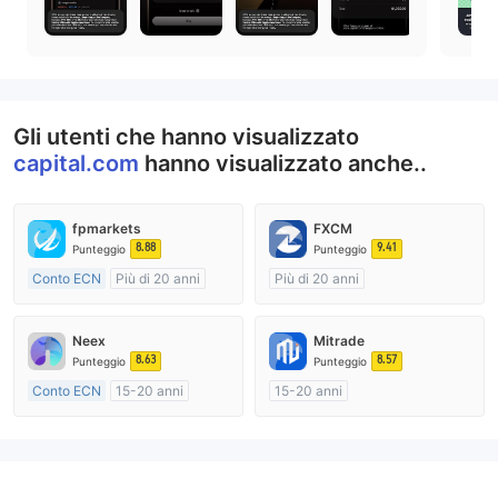
Gli utenti che hanno visualizzato
capital.com
hanno visualizzato anche..
fpmarkets
FXCM
8.88
9.41
Punteggio
Punteggio
Conto ECN
Più di 20 anni
Più di 20 anni
Regolamentato in Australia
Regolamentato in Australia
Market Making (MM)
Market Making (MM)
Neex
Mitrade
Etichetta principale MT4
Etichetta principale MT4
8.63
8.57
Punteggio
Punteggio
Conto ECN
15-20 anni
15-20 anni
Regolamentato in Australia
Regolamentato in Australia
Market Making (MM)
Market Making (MM)
Etichetta principale MT4
Autoricerca