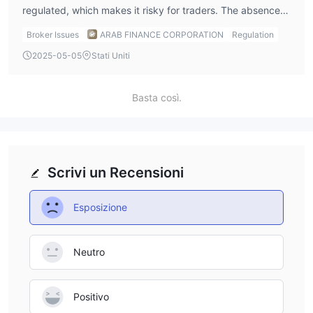
regulated, which makes it risky for traders. The absence
of regulation means there is no guarantee of fund
Broker Issues
ARAB FINANCE CORPORATION
Regulation
protection or oversight, which can increase the risks of
2025-05-05
Stati Uniti
using this broker.
Basta così.
Scrivi un Recensioni
Esposizione
Neutro
Positivo