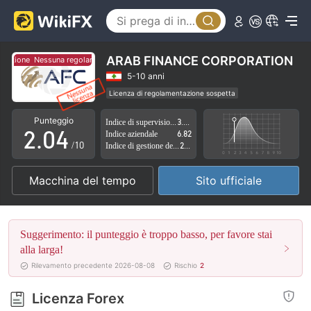
0
1
ARAB FINANCE CORPORATION
tazione
Nessuna regolamentazione
0
2
5-10 anni
Licenza di regolamentazione sospetta
1
3
Ambito dell' attività sospetto
Alto rischio potenziale
Punteggio
Indice di supervisione
3.97
2
.
0
4
Indice aziendale
6.82
/10
Indice di gestione del rischio
2.82
3
1
5
Macchina del tempo
Sito ufficiale
4
2
6
5
3
7
Suggerimento: il punteggio è troppo basso, per favore stai
6
4
8
alla larga!
Rilevamento precedente 2026-08-08
Rischio
2
7
5
9
Licenza Forex
8
6