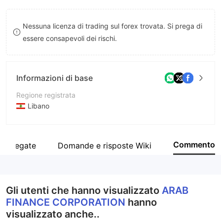
9
7
Nessuna licenza di trading sul forex trovata. Si prega di
8
essere consapevoli dei rischi.
9
Informazioni di base
Regione registrata
Libano
Periodo operativo
5-10 anni
Commento
 collegate
Domande e risposte Wiki
Azienda
Arab Finance Corporation
Gli utenti che hanno visualizzato
ARAB
FINANCE CORPORATION
hanno
visualizzato anche..