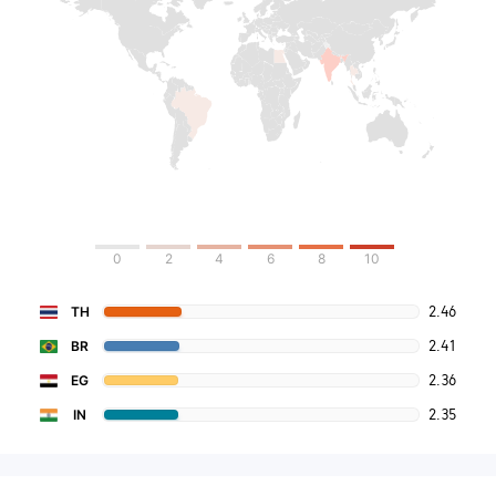
0
2
4
6
8
10
2.46
TH
2.41
BR
2.36
EG
2.35
IN