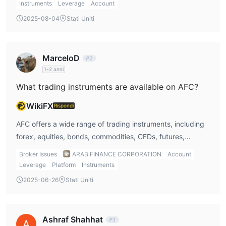
Instruments
Leverage
Account
2025-08-04
Stati Uniti
MarceloD
1-2 anni
What trading instruments are available on AFC?
WikiFX
Rispondi
AFC offers a wide range of trading instruments, including
forex, equities, bonds, commodities, CFDs, futures,
options, ETFs, and mutual funds. However,
Broker Issues
ARAB FINANCE CORPORATION
Account
cryptocurrencies and indices are not available.
Leverage
Platform
Instruments
2025-06-26
Stati Uniti
Ashraf Shahhat