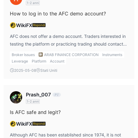
1-2 anni
How to log in to the AFC demo account?
WikiFX
Rispondi
AFC does not offer a demo account. Traders interested in
testing the platform or practicing trading should contact
AFC for more information on available alternatives.
Broker Issues
ARAB FINANCE CORPORATION
Instruments
Leverage
Platform
Account
2025-05-08
Stati Uniti
Prash_007
1-2 anni
Is AFC safe and legit?
WikiFX
Rispondi
Although AFC has been established since 1974, it is not