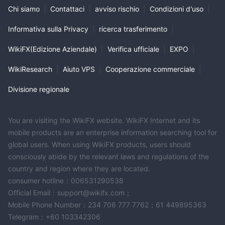
Chi siamo
|
Contattaci
|
avviso rischio
|
Condizioni d'uso
|
Informativa sulla Privacy
|
ricerca trasferimento
|
WikiFX(Edizione Aziendale)
|
Verifica ufficiale
|
EXPO
|
WikiResearch
|
Aiuto VPS
|
Cooperazione commerciale
|
Divisione regionale
You are visiting the WikiFX website. WikiFX Internet and its
mobile products are an enterprise information searching tool for
global users. When using WikiFX products, users should
consciously abide by the relevant laws and regulations of the
country and region where they are located.
consumer hotline：006531290538
Official Email：support@wikifx.com；
Mobile Phone Number：234 706 777 7762；61 449895363
Telegram：+60 103342306