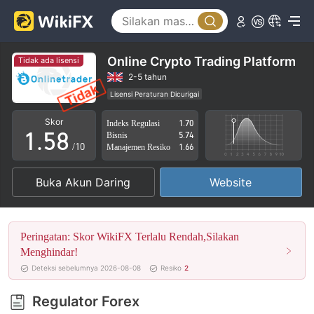
0
3
1
4
2
5
Online Crypto Trading Platform
Tidak ada lisensi
3
6
2-5 tahun
Lisensi Peraturan Dicurigai
0
4
7
Lingkup Bisnis Mencurigakan
Potensi risiko tinggi
Skor
Indeks Regulasi
1.70
1
.
5
8
Bisnis
5.74
/10
Manajemen Resiko
1.66
2
6
9
Buka Akun Daring
Website
3
7
4
8
Peringatan: Skor WikiFX Terlalu Rendah,Silakan
5
9
Menghindar!
Deteksi sebelumnya 2026-08-08
Resiko
2
6
Regulator Forex
7