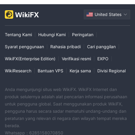
United States
Tentang Kami
|
Hubungi Kami
|
Peringatan
|
Syarat penggunaan
|
Rahasia pribadi
|
Cari panggilan
|
WikiFX(Enterprise Edition)
|
Verifikasi resmi
|
EXPO
|
WikiResearch
|
Bantuan VPS
|
Kerja sama
|
Divisi Regional
Anda mengunjungi situs web WikiFX. WikiFX Internet dan
produk selulernya adalah alat pencarian informasi perusahaan
untuk pengguna global. Saat menggunakan produk WikiFX,
pengguna harus secara sadar mematuhi undang-undang dan
peraturan yang relevan di negara dan wilayah tempat mereka
berada.
Whatsapp：6285158070850