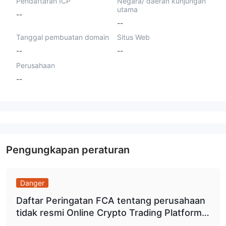
Pendaftaran ICP
Negara/ daerah kunjungan
utama
--
--
Tanggal pembuatan domain
Situs Web
--
--
Perusahaan
--
Pengungkapan peraturan
Danger
Daftar Peringatan FCA tentang perusahaan
tidak resmi Online Crypto Trading Platform /
profxtmineotrades.com.