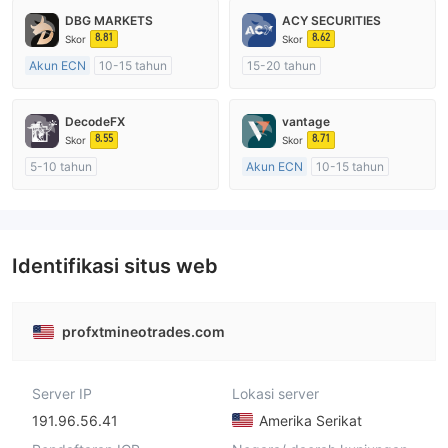
DBG MARKETS
ACY SECURITIES
8.81
8.62
Skor
Skor
Akun ECN
10-15 tahun
15-20 tahun
Diatur di Australia
Diatur di Australia
Market Maker (MM)
Market Maker (MM)
DecodeFX
vantage
Lisensi Penuh MT4
Lisensi Penuh MT4
8.55
8.71
Skor
Skor
5-10 tahun
Akun ECN
10-15 tahun
Diatur di Australia
Diatur di Australia
Market Maker (MM)
Market Maker (MM)
Lisensi Penuh MT4
Lisensi Penuh MT4
Identifikasi situs web
profxtmineotrades.com
Server IP
Lokasi server
191.96.56.41
Amerika Serikat