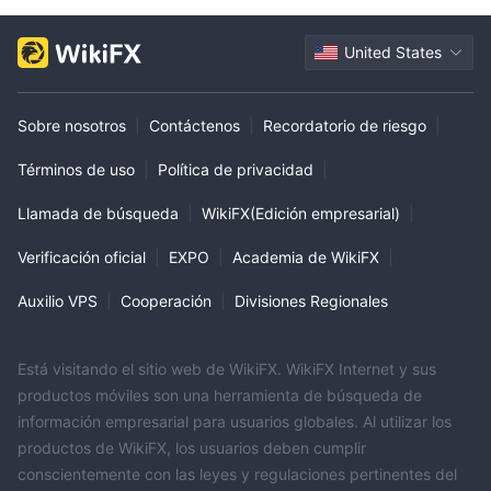
United States
Sobre nosotros
|
Contáctenos
|
Recordatorio de riesgo
|
Términos de uso
|
Política de privacidad
|
Llamada de búsqueda
|
WikiFX(Edición empresarial)
|
Verificación oficial
|
EXPO
|
Academia de WikiFX
|
Auxilio VPS
|
Cooperación
|
Divisiones Regionales
Está visitando el sitio web de WikiFX. WikiFX Internet y sus
productos móviles son una herramienta de búsqueda de
información empresarial para usuarios globales. Al utilizar los
productos de WikiFX, los usuarios deben cumplir
conscientemente con las leyes y regulaciones pertinentes del