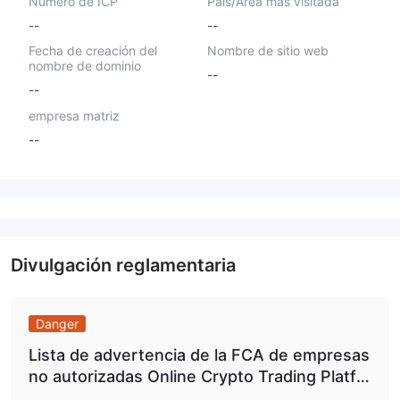
Número de ICP
País/Área más visitada
--
--
Fecha de creación del
Nombre de sitio web
nombre de dominio
--
--
empresa matriz
--
Divulgación reglamentaria
Danger
Lista de advertencia de la FCA de empresas
no autorizadas Online Crypto Trading Platfo
rm / profxtmineotrades.com.