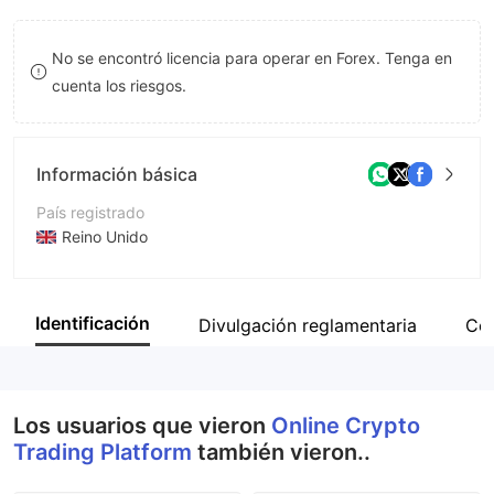
8
No se encontró licencia para operar en Forex. Tenga en
9
cuenta los riesgos.
Información básica
País registrado
Reino Unido
Período de Funcionamiento
De 2 a 5 años
Identificación
Divulgación reglamentaria
Co
Empresa
Online Crypto Trading Platform
Los usuarios que vieron
Online Crypto
Trading Platform
también vieron..