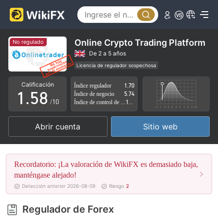
0
3
1
4
2
5
Online Crypto Trading Platform
No regulado
3
6
De 2 a 5 años
Licencia de regulador sospechosa
0
4
7
Zona de negocio sospechoso
Riesgo potencial alto
Calificación
Índice regulador
1.70
1
.
5
8
Índice de negocio
5.74
/10
Índice de control de riesgo
1.66
2
6
9
Abrir cuenta
Sitio web
3
7
4
8
Recordatorio: ¡La valoración de WikiFX es demasiado baja,
5
9
manténgase alejado!
Detección anterior 2026-08-09
Riesgo
2
6
Regulador de Forex
7