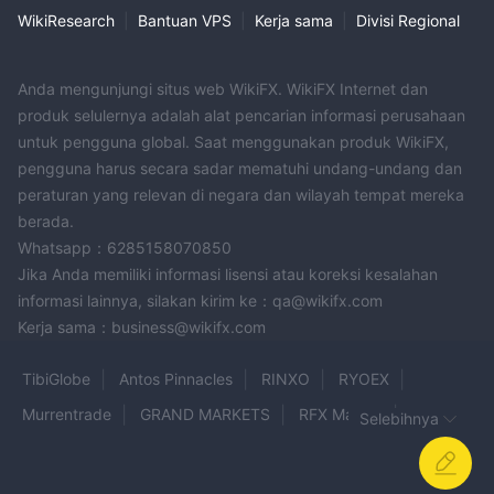
trader berpengalaman yang mengutamakan efisiensi biaya dan
WikiResearch
|
Bantuan VPS
|
Kerja sama
|
Divisi Regional
perdagangan dengan frekuensi tinggi.
Akun Standar:
Akun Standar cocok untuk trader pemula dan
menengah. Sambil menawarkan kondisi perdagangan yang
Anda mengunjungi situs web WikiFX. WikiFX Internet dan
kompetitif, termasuk akses ke berbagai pasar dan alat
produk selulernya adalah alat pencarian informasi perusahaan
akun Standar mengenakan tingkat komisi
perdagangan,
untuk pengguna global. Saat menggunakan produk WikiFX,
$5 per lot yang diperdagangkan.
pengguna harus secara sadar mematuhi undang-undang dan
Pilihan ini cocok untuk
peraturan yang relevan di negara dan wilayah tempat mereka
trader yang lebih memilih pendekatan yang sederhana dalam
berada.
perdagangan tanpa kompleksitas tingkat VIP.
Whatsapp：6285158070850
Komisi
Jika Anda memiliki informasi lisensi atau koreksi kesalahan
informasi lainnya, silakan kirim ke：qa@wikifx.com
Primus Capital menawarkan struktur komisi yang berbeda di
Kerja sama：business@wikifx.com
berbagai jenis akunnya untuk memenuhi kebutuhan dan
preferensi yang beragam dari para trader:
TibiGlobe
Antos Pinnacles
RINXO
RYOEX
Akun VIP: Trader dengan akun VIP mendapatkan tingkat komisi
$2 per lot
yang diperdagangkan. Tingkat komisi ini relatif
Murrentrade
GRAND MARKETS
RFX Market
Selebihnya
rendah, sehingga cocok untuk trader dengan volume tinggi
Taurex
GLEN CAPITALS
CDG Global
MBFX
yang melakukan aktivitas perdagangan secara sering dan ingin
ARC MARKET
JM FINANCIAL
Bablions Broker