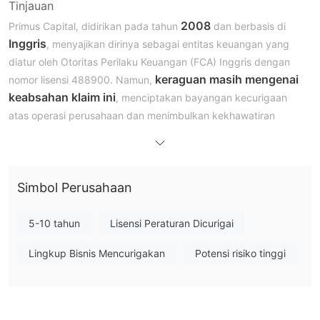
Tinjauan
2008
Primus Capital, didirikan pada tahun
dan berbasis di
Inggris
, menyajikan dirinya sebagai entitas keuangan yang
diatur oleh Otoritas Perilaku Keuangan (FCA) Inggris dengan
keraguan masih mengenai
nomor lisensi 488900. Namun,
keabsahan klaim ini
, menciptakan bayangan kecurigaan
atas operasi perusahaan dan menimbulkan kekhawatiran
tentang potensi aktivitas penipuan. Meskipun mereka
Forex,
menawarkan berbagai pilihan perdagangan, termasuk
Logam Mulia, Layanan Broker, dan CFD,
dukungan
Simbol Perusahaan
pelanggan mereka terbatas, hanya dengan nomor kontak Rusia
gangguan
dan dukungan email yang tersedia. Selain itu,
website mereka yang mencurigakan
menambah
5-10 tahun
Lisensi Peraturan Dicurigai
ketidakpastian seputar kredibilitas mereka. Oleh karena itu,
Lingkup Bisnis Mencurigakan
Potensi risiko tinggi
investor diimbau untuk mendekati Primus Capital dengan hati-
hati dan melakukan due diligence yang menyeluruh sebelum
mempertimbangkan keterlibatan dengan platform ini.