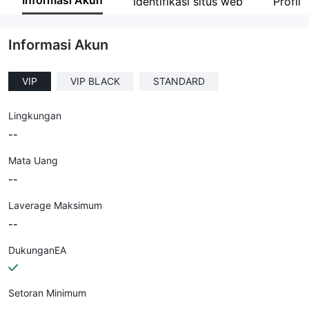
Informasi Akun
Identifikasi situs web
Profil
Karyawan perusahaan
--
Informasi Akun
VIP
VIP BLACK
STANDARD
Lingkungan
--
Mata Uang
--
Laverage Maksimum
--
DukunganEA
Setoran Minimum