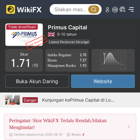
2
3
4
Primus Capital
Tidak diverifikasi
5
5-10 tahun
Lisensi Peraturan Dicurigai
0
6
0
Lingkup Bisnis Mencurigakan
Potensi risiko tinggi
Skor
Indeks Regulasi
2.70
1
.
7
1
Bisnis
7.27
/10
Manajemen Resiko
1.93
2
8
2
Buka Akun Daring
Website
3
9
3
4
4
Kunjungan kePrimus Capital di London Inggris - Tidak Menemukan Kantor
Danger
5
5
Peringatan: Skor WikiFX Terlalu Rendah,Silakan
6
6
Menghindar!
7
7
Deteksi sebelumnya 2026-08-07
Resiko
4