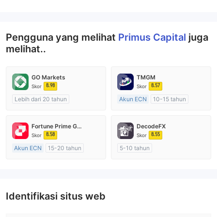
Pengguna yang melihat
Primus Capital
juga
melihat..
GO Markets
TMGM
8.98
8.57
Skor
Skor
Lebih dari 20 tahun
Akun ECN
10-15 tahun
Diatur di Australia
Diatur di Australia
Market Maker (MM)
Market Maker (MM)
Fortune Prime Global
DecodeFX
cTrader
Lisensi Penuh MT4
8.58
8.55
Skor
Skor
Akun ECN
15-20 tahun
5-10 tahun
Diatur di Australia
Diatur di Australia
Market Maker (MM)
Market Maker (MM)
Lisensi Penuh MT4
Lisensi Penuh MT4
Identifikasi situs web