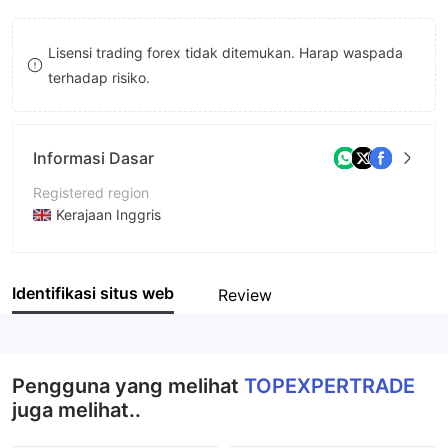
9
7
7
Lisensi trading forex tidak ditemukan. Harap waspada
8
8
terhadap risiko.
9
9
Informasi Dasar
Registered region
Kerajaan Inggris
Periode operasi
5-10 tahun
Identifikasi situs web
Review
Nama perusahaan
TOPEXPERTRADE
Pengguna yang melihat
TOPEXPERTRADE
juga melihat..