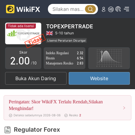
TOPEXPERTRADE
Tidak ada lisensi
0
5-10 tahun
Lisensi Peraturan Dicurigai
1
Lingkup Bisnis Mencurigakan
Potensi risiko tinggi
Skor
Indeks Regulasi
2.32
2
.
0
0
Bisnis
6.54
/10
Manajemen Resiko
2.83
3
1
1
Buka Akun Daring
Website
4
2
2
5
3
3
Peringatan: Skor WikiFX Terlalu Rendah,Silakan
6
4
4
Menghindar!
Deteksi sebelumnya 2026-08-06
Resiko
2
7
5
5
Regulator Forex
8
6
6