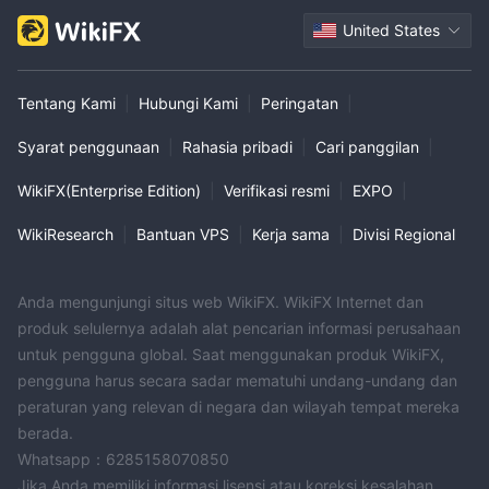
United States
Tentang Kami
|
Hubungi Kami
|
Peringatan
|
Syarat penggunaan
|
Rahasia pribadi
|
Cari panggilan
|
WikiFX(Enterprise Edition)
|
Verifikasi resmi
|
EXPO
|
WikiResearch
|
Bantuan VPS
|
Kerja sama
|
Divisi Regional
Anda mengunjungi situs web WikiFX. WikiFX Internet dan
produk selulernya adalah alat pencarian informasi perusahaan
untuk pengguna global. Saat menggunakan produk WikiFX,
pengguna harus secara sadar mematuhi undang-undang dan
peraturan yang relevan di negara dan wilayah tempat mereka
berada.
Whatsapp：6285158070850
Jika Anda memiliki informasi lisensi atau koreksi kesalahan