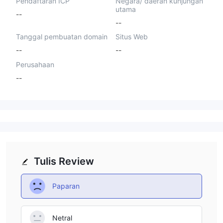
Pendaftaran ICP
Negara/ daerah kunjungan
utama
--
--
Tanggal pembuatan domain
Situs Web
--
--
Perusahaan
--
Tulis Review
Paparan
Netral