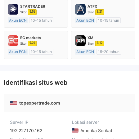
STARTRADER
ATFX
8.55
9.21
Skor
Skor
Akun ECN
10-15 tahun
Akun ECN
10-15 tahun
Diatur di Australia
Diatur di Australia
Market Maker (MM)
Market Maker (MM)
EC markets
XM
Lisensi Penuh MT4
Lisensi Penuh MT4
9.24
9.12
Skor
Skor
Akun ECN
10-15 tahun
Akun ECN
15-20 tahun
Diatur di Australia
Diatur di Australia
Market Maker (MM)
Market Maker (MM)
Lisensi Penuh MT4
Lisensi Penuh MT4
Identifikasi situs web
topexpertrade.com
Server IP
Lokasi server
192.227.170.162
Amerika Serikat