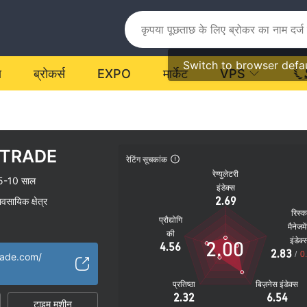
Switch to browser defa
य
ब्रोकर्स
EXPO
मार्केट
VPS
RTRADE
रेटिंग सूचकांक
रेग्युलेटरी
5-10 साल
इंडेक्स
2.69
यावसायिक क्षेत्र
रिस्
प्रौद्योगि
मैनेजमे
की
इंडेक्
2.00
4.56
2.83
/
0
rade.com/
प्रतिष्ठा
बिज़नेस इंडेक्स
2.32
6.54
टाइम मशीन