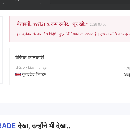
चेतावनी: WikiFX कम स्कोर, "दूर रहो!"
2026-08-06
इस ब्रोकर के पास वैध विदेशी मुद्रा विनियमन का अभाव है। कृपया जोखिम के प्रत
बेसिक जानकारी
रजिस्टर किया गया देश
ग्र
यूनाइटेड किंगडम
Su
संचालन अवधि
कॉन्
5-10 साल
+4
कंपनी का नाम
कंप
TOPEXPERTRADE
ht
RADE
देखा, उन्होंने भी देखा..