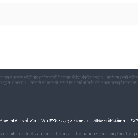
क रूप से उपलब्ध स्रोतों और उपयोगकर्ताओं के योगदान से डेटा संकलित करता है। यद्यपि हम इसकी सटीकता
कि यह पुरानी हो सकती है। निवेशकों को सलाह दी जाती है कि वे कोई भी निर्णय लेने से पहले महत्वपूर्ण विवरणों की
|
|
|
|
नीयता नीति
सर्च कॉल
WikiFX(एंटरप्राइज़ संस्करण)
ऑफिशल वेरिफिकेशन
EX
its mobile products are an enterprise information searching tool for 