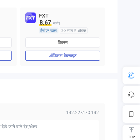
FXT
8.67
स्कोर
ईसीएन खाता
20 साल से अधिक
ऑस्ट्रेलिया विनियमन
विवरण
मार्केट मेकिंग (एमएम)
मुख्य-लेबल MT4
ऑफिशल वेबसाइट
192.227.170.162
 देखे जाने वाले देश/क्षेत्र
TOP