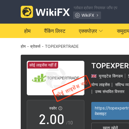
ग्लोबल ब्रोकर नियामक जाँच एप
WikiFX
होम
रैंकिंग लिस्ट
एक्सपोज़र
समुदा
होम
-
ब्रोकर्स
-
TOPEXPERTRADE
TOPEXPE
कोई लाइसेंस नहीं हैं
यूनाइटेड किंगडम
|
0
योग्य लाइसेंस
संदिग्ध व्
|
उच्च संभावित विस्तार
|
1
https://topexpert
स्कोर
2
.
0
0
वेबसाइट
/10
खाता खोलें