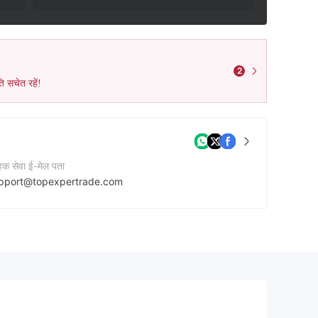
2
ि सचेत रहें!
ाहक सेवा ई-मेल पता
pport@topexpertrade.com
टेक्ट नंबर
47862115455
नी की वेबसाइट
tps://topexpertrade.com/