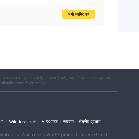
अभी सबमिट करे
 बनाए रखने का प्रयास करते हैं, हम जानकारी की पूर्णता, सटीकता या समयबद्धता की
 आधिकारिक स्रोतों से पुष्टि कर लें।
|
|
|
|
PO
WikiResearch
VPS मदद
सहयोग
क्षेत्रीय प्रभाग
global users. When using WikiFX products, users should