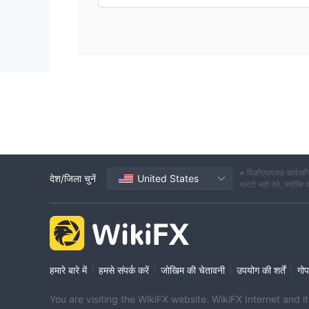
※ विकीएफएक्स सार्वजनि
देश/जिला चुनें
United States
गारंटी नहीं देते, क्यों
|
|
|
|
हमारे बारे में
हमसे संपर्क करें
जोखिम की चेतावनी
उपयोग की शर्तें
गोप
You are visiting the WikiFX website. WikiFX Internet and 