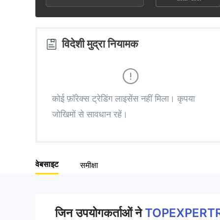
3
1
1
4
2
2
विदेशी मुद्रा नियामक
5
3
3
6
4
4
कोई फ़ॉरेक्स ट्रेडिंग लाइसेंस नहीं मिला। कृपया
जोखिमों से सावधान रहें।
7
5
5
8
6
6
वेबसाइट
समीक्षा
9
7
7
8
8
जिन उपयोगकर्ताओं ने
TOPEXPERT