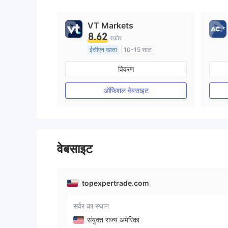
9
9
VT Markets
8.62
स्कोर
ईसीएन खाता
10-15 साल
ऑस्ट्रेलिया विनियमन
विवरण
मार्केट मेकिंग (एमएम)
मुख्य-लेबल MT4
ऑफिशल वेबसाइट
वेबसाइट
topexpertrade.com
सर्वर का स्थान
संयुक्त राज्य अमेरिका