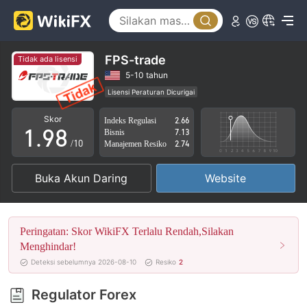
4
3
5
4
6
5
FPS-trade
Tidak ada lisensi
7
6
5-10 tahun
Lisensi Peraturan Dicurigai
0
8
7
Lingkup Bisnis Mencurigakan
Potensi risiko tinggi
Skor
Indeks Regulasi
2.66
1
.
9
8
Bisnis
7.13
/10
Manajemen Resiko
2.74
2
9
Buka Akun Daring
Website
3
4
Peringatan: Skor WikiFX Terlalu Rendah,Silakan
5
Menghindar!
Deteksi sebelumnya 2026-08-10
Resiko
2
6
Regulator Forex
7