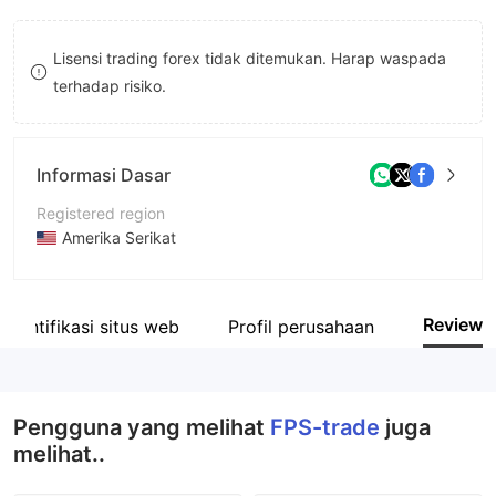
8
Lisensi trading forex tidak ditemukan. Harap waspada
9
terhadap risiko.
Informasi Dasar
Registered region
Amerika Serikat
Periode operasi
5-10 tahun
Review
Identifikasi situs web
Profil perusahaan
Nama perusahaan
FPS-trade
Pengguna yang melihat
FPS-trade
juga
melihat..