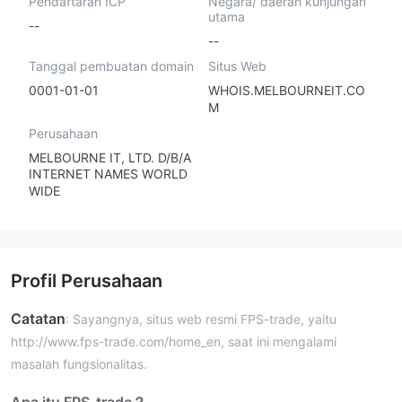
Pendaftaran ICP
Negara/ daerah kunjungan
utama
--
--
Tanggal pembuatan domain
Situs Web
0001-01-01
WHOIS.MELBOURNEIT.CO
M
Perusahaan
MELBOURNE IT, LTD. D/B/A
INTERNET NAMES WORLD
WIDE
Profil Perusahaan
Catatan
: Sayangnya, situs web resmi FPS-trade, yaitu
http://www.fps-trade.com/home_en, saat ini mengalami
masalah fungsionalitas.
Apa itu FPS-trade？