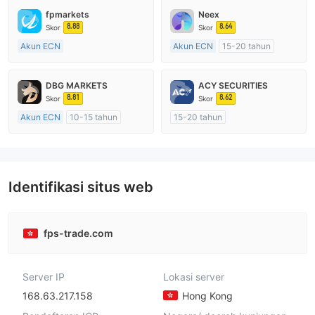
fpmarkets
Neex
8.88
8.64
Skor
Skor
Akun ECN
Akun ECN
15-20 tahun
Lebih dari 20 tahun
Diatur di Australia
Diatur di Australia
Market Maker (MM)
DBG MARKETS
ACY SECURITIES
Market Maker (MM)
Lisensi Penuh MT4
8.81
8.62
Skor
Skor
Lisensi Penuh MT4
Akun ECN
10-15 tahun
15-20 tahun
Diatur di Australia
Diatur di Australia
Market Maker (MM)
Market Maker (MM)
Lisensi Penuh MT4
Lisensi Penuh MT4
Identifikasi situs web
fps-trade.com
Server IP
Lokasi server
168.63.217.158
Hong Kong