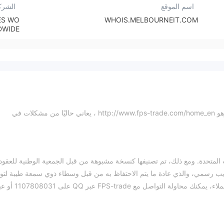
اسم الموقع
الشرك
ES WO
WHOIS.MELBOURNEIT.COM
DWIDE
: للأسف ، موقع الويب الرسمي لـ FPS-trade ، وهو http://www.fps-trade.com/home_en ، يعاني حاليًا من مشكلات في
الولايات المتحدة. ومع ذلك، تم تصنيفها كنسخة مشبوهة من قبل الجمعية الوطنية للعقود
ضافة إلى ذلك، لا يتوفر لدى FPS-trade موقع ويب رسمي، والذي عادة ما يتم الاحتفاظ به من قبل وسطاء ذوي سمعة طيبة لت
معلومات مهمة وإقامة شفافية. إذا كنت بحاجة إلى دعم العملاء، يمكنك محاولة التواصل مع S-trade
القادم حيث سنقوم بتقييم الوسيط من مختلف الزوايا وتقديم معلومات موجزة
قدم لك نظرة شاملة على السمات الرئيسية للوسيط.