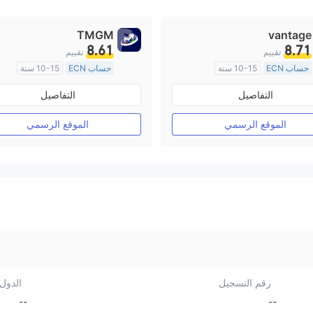
TMGM
vantage
8.61
8.71
تقييم
تقييم
حساب ECN
10-15 سنة
حساب ECN
10-15 سنة
منظمة في أستراليا
منظمة في أستراليا
التفاصيل
التفاصيل
صناعة السوق (MM)
صناعة السوق (MM)
رخصة كاملة ميتاتريدر ٤
رخصة كاملة ميتاتريدر ٤
الموقع الرسمي
الموقع الرسمي
رقم التسجيل
الدول/
--
--