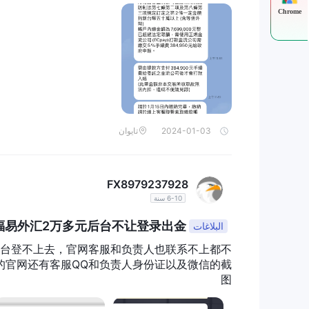
ب علي دفع رسوم إدارية بنسبة 5٪ قبل أن أتمكن من سحب المال!
0504485
. لقد تم لفت الانتباه إلى أن هذا الترخيص قد ي
Chrome
يمارس المستثمرون المحتملون الحذر ويتعاملوا بأقصى درجا
عدم توفر موقع الويب الرسمي لـ FPS-trade
وعلاوة على ذلك،
وعادةً ما يحافظ الوسيط الموثوق والشفاف على موقع ويب 
موقع ويب رسمي لا يثير فقط تساؤلات حول التزام الوسيط ب
خدماتهم وشروط التداول وإجراءات الأمان.
بممارسة الدراسة الجيدة وإجراء البحوث الشاملة والبحث عن
2024-01-03
تايوان
منصات التداول
منصة التداول المشهورة MetaTrader 4 (MT4)
توفر FPS-trade لعملائها
FX8979237928
السهلة الاستخدام وميزات التداول المتقدمة. يقدم مجموعة 
6-10 سنة
تدعم MT4 مجموعة واسعة من أنواع الطلبات، بما في ذ
福易外汇2万多元后台不让登录出金
البلاغات
وخروج المراكز بأسعارهم المرغوبة، وإدارة المخاطر، وتنفيذ ا
平台登不上去，官网客服和负责人也联系不上都不
المستشارين الخبراء (EAs)، وهي خوارزميات تداول مبرمجة مسبقًا يمكنها تنفيذ صفقات بناءً على معايير محددة.
的官网还有客服QQ和负责人身份证以及微信的截
图
الصفقات من هواتفهم الذكية أو أجهزة الكمبيوتر اللوحية، مم