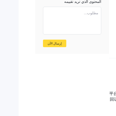
المحتوى الذي تريد تقييمه
مطلوب...
د
بشأن
ُنصح المستثمرون بشدة
إرسال الآن
واجهته
ل
ام
平
回
ذ