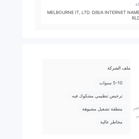
ة
MELBOURNE IT, LTD. D/B/A INTERNET NAM
RL
ملف الشركة
5-10 سنوات
ترخيص تنظيمي مشكوك فيه
وفير
منطقة تشغيل مشبوهة
FP عبر QQ على 1107808031 أو عبر
مخاطر عالية