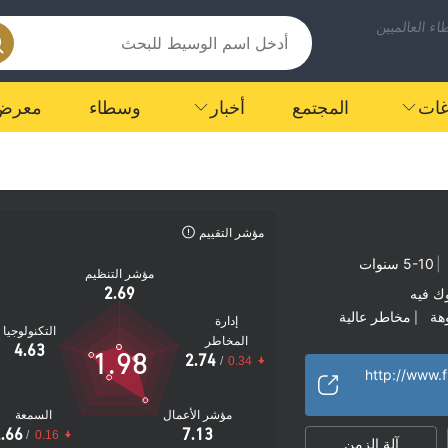
ء العالميين
اغات
المجتمع
أخبار
وسطاء
معرض
مؤشر التقييم
|
5-10 سنوات
مؤشر التنظيم
2.69
ك فيه
هة
مخاطر عالية
|
إدارة
التكنولوجيا
المخاطر
4.63
1.98
2.74
/
0.34
مؤشر الأعمال
السمعة
.66
7.13
/
0.16
آلة الزمن