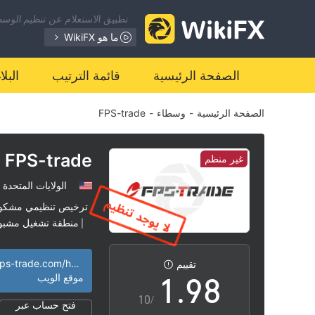
2
1
تطبيق الاستعلام عن تنظيم الوسطا
3
2
ما هو WikiFX
4
3
الصفحة الرئيسية
قائمة الترتيب
البل
الصفحة الرئيسية
-
وسطاء
-
FPS-trade
5
4
6
5
FPS-trade
غير منظم
الولايات المتحدة
7
6
ترخيص تنظيمي مشكو
منطقة تشغيل مشبو
|
0
8
7
http://www.fps-trade.com/home_en
تقييم
1
.
9
8
موقع الويب
/10
فتح حساب عبر