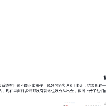
كون مكررًا أو مستنسخًا، مما يثير أعلامًا حمراء كبيرة. من الأهمية القصوى أن
ت الحذر عند النظر في أي نوع من التعامل مع هذا الوسيط.
يزيد من المخاوف المتزايدة حول موثوقية وجدارة منصتهم التداولية.
رسمي لتوفير المعلومات الأساسية وإقامة وجود موثوق عبر الإنترنت. عدم وجو
الشفافية ولكنه يحد أيضًا من إمكانية الاستثمار للحصول على تفاصيل حاسمة 
تسهم هذه العوامل، عندما يتم اتخاذها معًا، في زيادة مستوى المخاطر عند التفكير في فرص الاستثمار مع FPS-trade. ي
 خيارات بديلة توفر مستوى أعلى من الثقة والشفافية والامتثال التنظيمي.
. يتم التعرف على MT4 على نطاق واسع في الصناعة ب
واسعة من الأدوات والوظائف لتعزيز تجربة التداول.
لك الطلبات السوقية والطلبات المعلقة والطلبات الإيقاف. يتيح ذلك للمتداولين إدخا
ستراتيجيات التداول بفعالية. تتيح المنصة أيضًا التداول التلقائي من خلال استخد
台系统有问题不能正常操作，说好的给客户8月出金，结果现在
话，现在里面好多钱都没有音讯也没办法出金，截图上传了他们
بالإضافة إلى نسختها لسطح المكتب، توفر FPS-trade أيضًا MT4 كتطبيق محمول. يتيح هذا للمتداولين الوصول إلى حساباتهم التجارية وتنفي
ا يوفر المرونة والراحة.