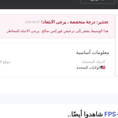
تحذير: درجة منخفضة ، يرجى الابتعاد!
2026-08-07
هذا الوسيط يفتقر إلى ترخيص فوركس صالح. يرجى الانتباه للمخاطر
معلومات أساسية
الدولة المسجلة
موقع ا
الولايات المتحدة
فترة التشغيل
QQتطبيق
5-10 سنوات
08031
اسم الشركة
FPS-trade
FPS
شاهدوا أيضًا..