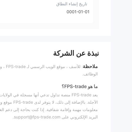
تاريخ إنشاء النطاق
0001-01-01
نبذة عن الشركة
ملاحظة
الوظائف.
ما هو FPS-trade؟
يعد FPS-trade منصة تداول تدعي أنها مسجلة في 
الآجلة. بالإ
البريد الإلكتروني على support@fps-trade.com.
إذا كنت مهتمًا، فنحن ندعوك للاستمرار في قراءة المقال 
ومنظمة لك. بحلول نهاية المقال، سنقدم ملخصًا موجزًا لن