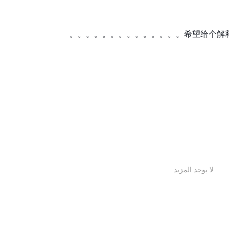
ً مهمًا يجب النظر فيه، حيث قد تكون المعلومات قد تغيرت منذ ذلك الحين. لذلك،
希望给个解释，并
 من الشركة قبل اتخاذ أي قرار أو اتخاذ أي إجراء. المسؤولية عن استخدام
رئ.
لا يوجد المزيد