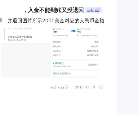
وسياسات الشركة.
入金不能到账又没退回，
البلاغات
بالإضافة إلى ذلك، قد يكون تاريخ إنشاء هذا المراجعة عاملا
退回图片所示2000美金对应的人民币金额。。。。。。。。。。。。。。
يُنصح القراء بالتحقق دائمًا من المعلومات المحدثة مباشرة
المعلومات المقدمة في هذا المراجعة تقع بالكامل على القا
2018-11-18
هونغ كونغ