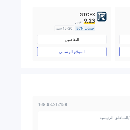
GTCFX
9.23
تقييم
حساب ECN
15-20 سنة
منظمة في المملكة المتحدة
التفاصيل
صناعة السوق (MM)
رخصة كاملة ميتاتريدر ٤
الموقع الرسمي
168.63.217.158
المناطق الرئيسية