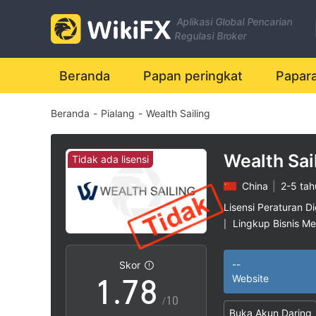
0
1
Aplikasi Global Pencarian
1
2
Regulasi Broker
2
3
Beranda
Papan peringkat
Papar
Beranda
-
Pialang
-
Wealth Sailing
3
4
4
5
Wealth Sai
Tidak ada lisensi
China
|
2-5 tah
5
6
Lisensi Peraturan Di
Lingkup Bisnis M
|
0
6
7
Potensi risiko ting
|
--
Skor
1
.
7
8
Website
/10
Buka Akun Daring