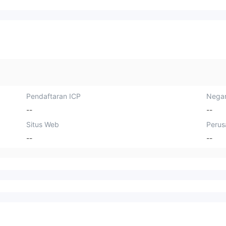
Pendaftaran ICP
Negar
--
--
Situs Web
Perus
--
--