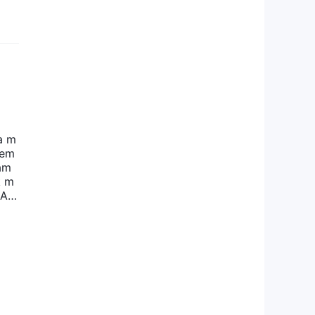
a m
tem
lam
k m
 An