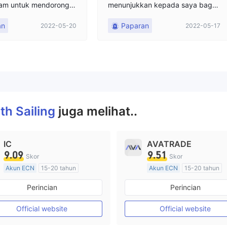
am untuk mendorong i
menunjukkan kepada saya bagai
elakukan perdagangan
mana mereka menghasilkan keun
an
Paparan
2022-05-20
2022-05-17
coin, biarkan semua ora
tungan yang baik kemudian oran
ar di situs web Wealth
g-orang mereka terus menelepon
n kemudian menyetor u
dari departemen yang berbeda d
angan kontak, Jiang Ch
an semua itu tetapi tidak pernah
hilangan kontak, situs
mengeluarkan satu sen pun dari i
dapat dibuka!
nvestasi saya, dalam periode inila
h saya menemukan fintrack .org
dan mengajukan keluhan karena
th Sailing
juga melihat..
Wealth Sailing Forex tidak mengiz
inkan penarikan, mereka memulih
kan akses penarikan saya dalam
IC
AVATRADE
beberapa minggu. Bantulah diri A
9.09
9.51
Skor
Skor
nda sendiri. Jauhi perusahaan ini.
Akun ECN
15-20 tahun
Akun ECN
15-20 tahun
Diatur di Australia
Diatur di Australia
Perincian
Perincian
Market Maker (MM)
Market Maker (MM)
Lisensi Penuh MT4
Lisensi Penuh MT4
Official website
Official website