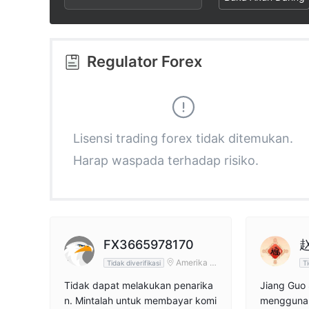
2
8
9
3
9
Regulator Forex
4
5
Lisensi trading forex tidak ditemukan.
Harap waspada terhadap risiko.
6
7
8
FX3665978170
Amerika S
Tidak diverifikasi
Ti
erikat
9
Tidak dapat melakukan penarika
Jiang Guo 
n. Mintalah untuk membayar komi
menggunaka