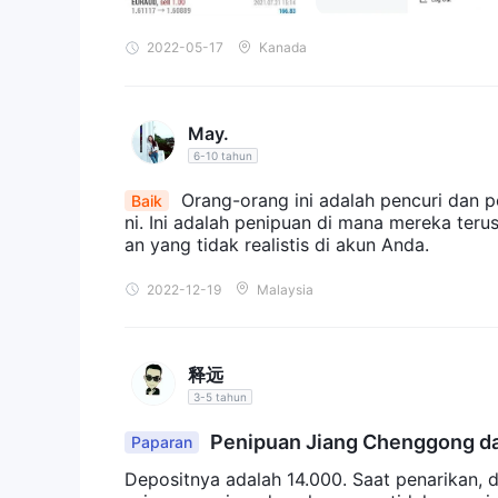
2022-05-17
Kanada
May.
6-10 tahun
Orang-orang ini adalah pencuri dan p
Baik
ni. Ini adalah penipuan di mana mereka teru
an yang tidak realistis di akun Anda.
2022-12-19
Malaysia
释远
3-5 tahun
Penipuan Jiang Chenggong d
Paparan
Depositnya adalah 14.000. Saat penarikan, d