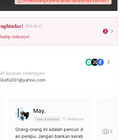
tuk broker ini berkurang karena akibat banyaknya keluhan dari pengguna!
Skor 
enghindar!
2026-08-07
3
rhadap risikonya!
ail layanan pelanggan
5kefu001@yahoo.com
tus Perusahaan
May.
释远
Malaysia
Tidak diverifikasi
Tidak diveri
Orang-orang ini adalah pencuri d
Depositnya adala
12
an penipu. Jangan biarkan kerab
penarikan, dana t