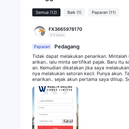
Semua
(12)
Baik
(1)
Paparan
(11)
FX3665978170
3-5 tahun
Pedagang
Paparan
Tidak dapat melakukan penarikan. Mintalah 
arikan.. lalu minta sertifikat pajak. Baru i
an. Kemudian dikatakan jika saya melakuka
nya melakukan setoran kecil. Punya akun. T
enarikan.. sejak akun pertama saya ditiup. 
ghilang selama 2 minggu tanpa kabar. Kembal