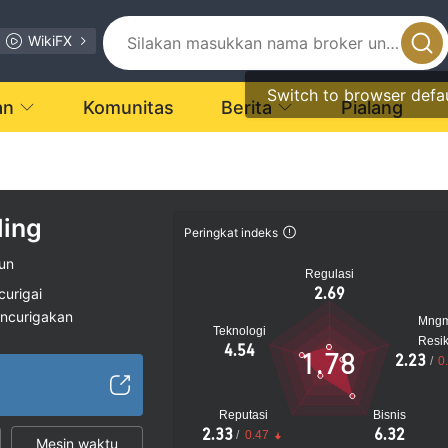
WikiFX
Switch to browser defa
an
Komunitas
Berita
Pialang
ling
Peringkat indeks
un
Regulasi
2.69
curigai
encurigakan
Mng
Teknologi
gi
Resi
4.54
1.78
2.23
/
0
Reputasi
Bisnis
2.33
6.32
/
0.47
Mesin waktu