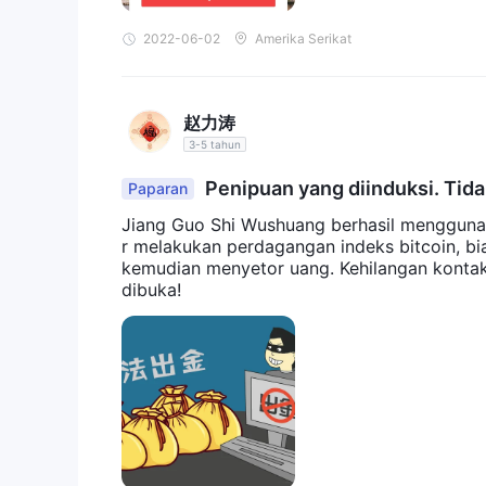
2022-06-02
Amerika Serikat
赵力涛
3-5 tahun
Penipuan yang diinduksi. Tida
Paparan
Jiang Guo Shi Wushuang berhasil mengguna
r melakukan perdagangan indeks bitcoin, bi
kemudian menyetor uang. Kehilangan kontak
dibuka!