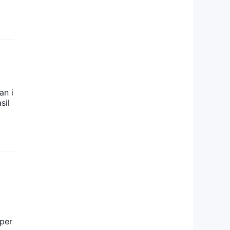
an i
sil
oper