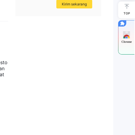
Kirim sekarang
TOP
Chrome
esto
an
at