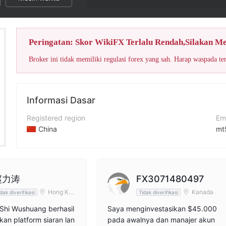
Skor WikiFX un
Peringatan: Skor WikiFX Terlalu Rendah,Silakan M
Broker ini tidak memiliki regulasi forex yang sah. Harap waspada te
Informasi Dasar
Registered region
Em
China
mt
Periode operasi
Si
2-5 tahun
--
Nama perusahaan
赵力涛
FX3071480497
Wealth Sailing Forex Ltd
Hong Kon
Kanada
dak diverifikasi
Tidak diverifikasi
g
Shi Wushuang berhasil
Saya menginvestasikan $45.000
n platform siaran lan
pada awalnya dan manajer akun