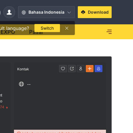
Bahasa Indonesia
Download
ult language?
Switch
EXPO
Pasar
Kontak
--
mt
ko
.74