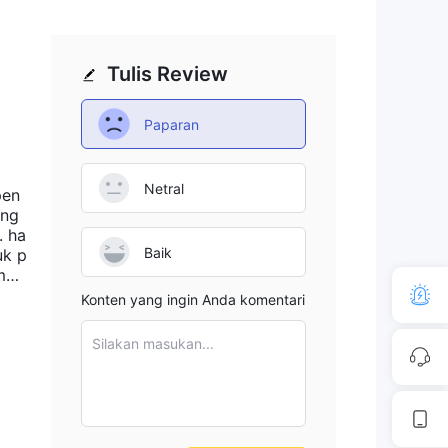
Tulis Review
Paparan
Netral
pen
ang
. ha
Baik
uk p
 men
Konten yang ingin Anda komentari
Silakan masukan...