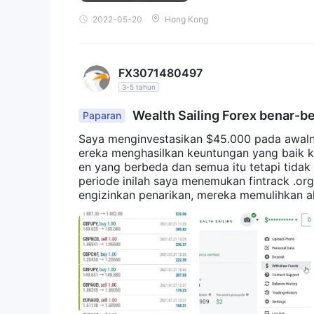
2022-05-20
Hong Kong
FX3071480497
3-5 tahun
Wealth Sailing Forex benar-be
Paparan
Saya menginvestasikan $45.000 pada awal
ereka menghasilkan keuntungan yang baik 
en yang berbeda dan semua itu tetapi tidak
periode inilah saya menemukan fintrack .or
engizinkan penarikan, mereka memulihkan a
da sendiri. Jauhi perusahaan ini.