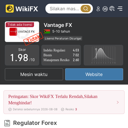
4
3
5
4
6
5
Vantage FX
Tidak ada lisensi
7
6
5-10 tahun
Lisensi Peraturan Dicurigai
0
8
7
Lingkup Bisnis Mencurigakan
Potensi risiko tinggi
Skor
Indeks Regulasi
4.03
1
.
9
8
Bisnis
7.02
/10
Manajemen Resiko
2.60
2
9
Mesin waktu
Website
3
4
Peringatan: Skor WikiFX Terlalu Rendah,Silakan
5
Menghindar!
Deteksi sebelumnya 2026-08-08
Resiko
3
6
Regulator Forex
7