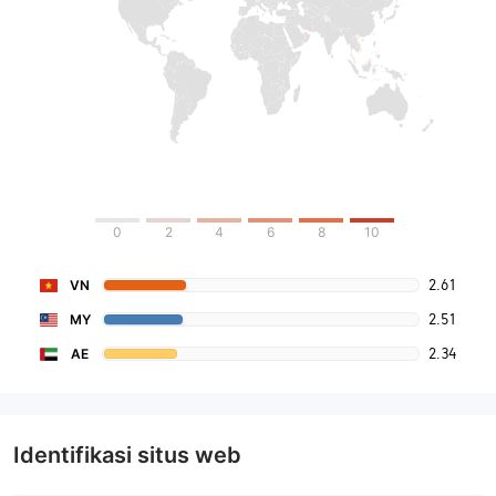
0
2
4
6
8
10
2.61
VN
2.51
MY
2.34
AE
Identifikasi situs web