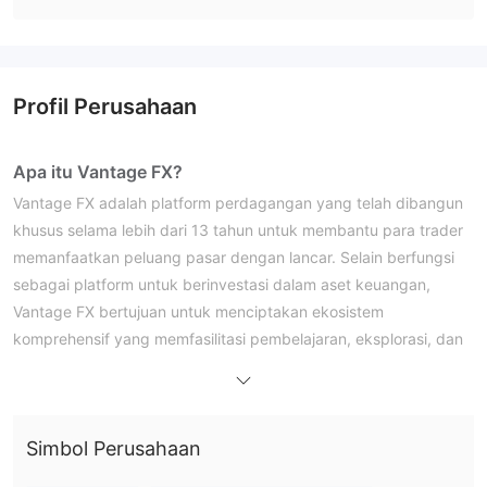
Profil Perusahaan
Apa itu Vantage FX?
Vantage FX adalah platform perdagangan yang telah dibangun
khusus selama lebih dari 13 tahun untuk membantu para trader
memanfaatkan peluang pasar dengan lancar. Selain berfungsi
sebagai platform untuk berinvestasi dalam aset keuangan,
Vantage FX bertujuan untuk menciptakan ekosistem
komprehensif yang memfasilitasi pembelajaran, eksplorasi, dan
koneksi dengan investor lain yang memiliki minat yang sama.
Platform ini menekankan standar regulasi dan keamanan
tertinggi, menciptakan lingkungan di mana investor dapat
Simbol Perusahaan
bertransaksi dengan ketenangan pikiran yang mutlak.
Perlu dicatat bahwa Vantage FX saat ini belum memiliki regulasi