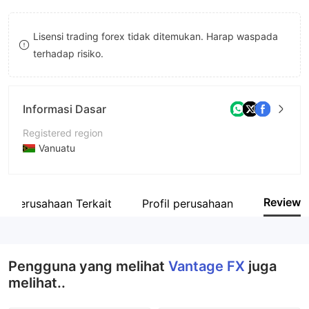
8
Lisensi trading forex tidak ditemukan. Harap waspada
9
terhadap risiko.
Informasi Dasar
Registered region
Vanuatu
Periode operasi
5-10 tahun
Review
Perusahaan Terkait
Profil perusahaan
Nama perusahaan
Vantage International Limited
Pengguna yang melihat
Vantage FX
juga
melihat..