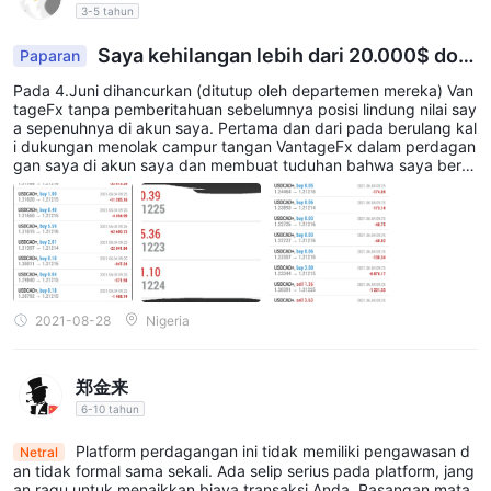
indeks melalui Vantage FX. Ini termasuk indeks global populer
3-5 tahun
seperti S&P 500, Dow Jones, FTSE 100, DAX 30, dan lainnya.
Saya kehilangan lebih dari 20.000$ dola
Paparan
Perdagangan CFD indeks memungkinkan investor untuk
rVantage FX adalah penipuan
berspekulasi tentang kinerja seluruh pasar saham.
Pada 4.Juni dihancurkan (ditutup oleh departemen mereka) Van
tageFx tanpa pemberitahuan sebelumnya posisi lindung nilai say
Energi
-
: Vantage FX menawarkan perdagangan pada
a sepenuhnya di akun saya. Pertama dan dari pada berulang kal
komoditas energi seperti minyak mentah (WTI dan Brent) dan
i dukungan menolak campur tangan VantageFx dalam perdagan
gan saya di akun saya dan membuat tuduhan bahwa saya berta
gas alam. Komoditas ini diperdagangkan dengan aktif dan
nggung jawab atas penutupan perdagangan atau gangguan per
dipengaruhi oleh berbagai faktor termasuk peristiwa geopolitik
etas dan saya harus mengubah kata sandi dan seterusnya. Setel
ah banyak keluhan dan kegigihan dari pihak saya akhirnya setel
dan dinamika penawaran dan permintaan.
ah satu bulan disebut investigasi mengakui bahwa VantageFx a
Share CFDs
-
: Trader dapat berpartisipasi di pasar saham
dalah satu-satunya penutupan
dengan melakukan perdagangan Share CFDs (Contracts for
Difference) dengan Vantage FX. Ini memungkinkan investor
2021-08-28
Nigeria
untuk berspekulasi pada pergerakan harga saham perusahaan
individu tanpa memiliki saham yang mendasarinya.
郑金来
Logam Mulia:
-
Vantage FX memungkinkan perdagangan
6-10 tahun
logam mulia seperti emas, perak, platinum, dan paladium.
Pasar-pasar ini menarik bagi investor karena status tempat
Platform perdagangan ini tidak memiliki pengawasan d
Netral
an tidak formal sama sekali. Ada selip serius pada platform, jang
perlindungan yang aman dan potensi mereka sebagai lindung
an ragu untuk menaikkan biaya transaksi Anda. Pasangan mata