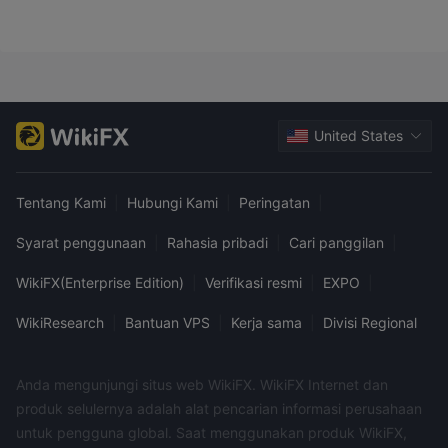
eksperimen tanpa risiko.
Leverage
Jauh lebih tinggi dari standar industri, InstaForex memberikan
1:1 -
1:1000
leverage
. Meskipun leverage tinggi dapat
United States
memaksimalkan pendapatan dari investasi kecil, namun juga
memiliki risiko tinggi.
Tentang Kami
|
Hubungi Kami
|
Peringatan
|
Biaya
Dengan spread yang ketat atau penetapan harga
Syarat penggunaan
|
Rahasia pribadi
|
Cari panggilan
|
berdasarkan komisi tergantung pada jenis akun, InstaForex
WikiFX(Enterprise Edition)
|
Verifikasi resmi
|
EXPO
|
menawarkan biaya perdagangan yang cukup terjangkau
dibandingkan dengan standar industri. Sementara akun
WikiResearch
|
Bantuan VPS
|
Kerja sama
|
Divisi Regional
Insta.Eurica tidak memiliki spread tetapi menambahkan komisi
sebesar 0.03% hingga 0.07% setiap perdagangan, akun
Anda mengunjungi situs web WikiFX. WikiFX Internet dan
Insta.Standard tidak memiliki komisi dan memiliki spread 3
produk selulernya adalah alat pencarian informasi perusahaan
hingga 7 pips. Meskipun mereka mungkin memiliki biaya
untuk pengguna global. Saat menggunakan produk WikiFX,
semalam, pilihan bebas swap (Islami) juga ditawarkan.