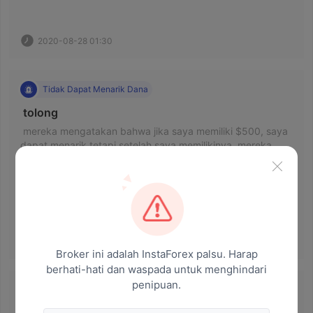
2020-08-28 01:30
Tidak Dapat Menarik Dana
 tolong 
 mereka mengatakan bahwa jika saya memiliki $500, saya 
dapat menarik tetapi setelah saya memilikinya, mereka 
telah menutup akun 
2021-10-09 11:54
Broker ini adalah InstaForex palsu. Harap
berhati-hati dan waspada untuk menghindari
penipuan.
Tidak Dapat Menarik Dana