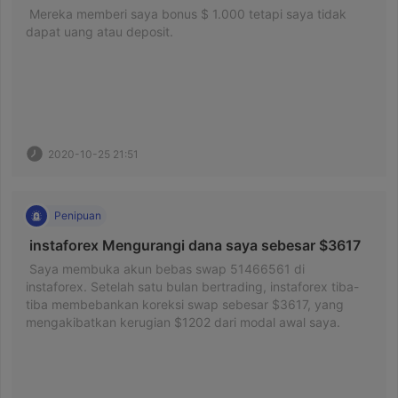
 Mereka memberi saya bonus $ 1.000 tetapi saya tidak 
dapat uang atau deposit. 
2020-10-25 21:51
Penipuan
 instaforex Mengurangi dana saya sebesar $3617 
 Saya membuka akun bebas swap 51466561 di 
instaforex. Setelah satu bulan bertrading, instaforex tiba-
tiba membebankan koreksi swap sebesar $3617, yang 
mengakibatkan kerugian $1202 dari modal awal saya. 