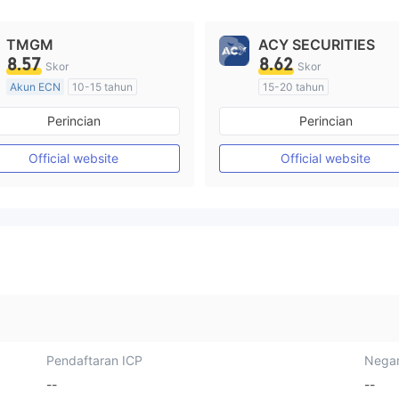
TMGM
ACY SECURITIES
8.57
8.62
Skor
Skor
Akun ECN
10-15 tahun
15-20 tahun
Diatur di Australia
Diatur di Australia
Perincian
Perincian
Market Maker (MM)
Market Maker (MM)
Lisensi Penuh MT4
Lisensi Penuh MT4
Official website
Official website
Pendaftaran ICP
Negar
--
--