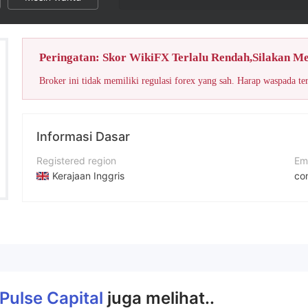
Peringatan: Skor WikiFX Terlalu Rendah,Silakan M
Broker ini tidak memiliki regulasi forex yang sah. Harap waspada te
Informasi Dasar
Registered region
Em
Kerajaan Inggris
co
Periode operasi
No
2-5 tahun
+4
Nama perusahaan
Si
Pips Pulse Capital Markets Ltd
ht
 Pulse Capital
juga melihat..