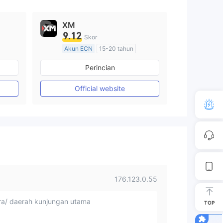
XM
9.12
Skor
Akun ECN
15-20 tahun
Diatur di Australia
Perincian
Market Maker (MM)
Lisensi Penuh MT4
Official website
176.123.0.55
a/ daerah kunjungan utama
TOP