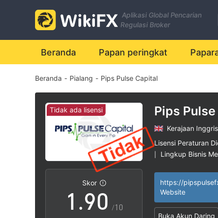
2
Aplikasi Global Pencarian
3
Regulasi Broker
4
Beranda
Papan peringkat
Papar
Beranda
-
Pialang
-
Pips Pulse Capital
5
6
Pips Pulse
Tidak ada lisensi
Kerajaan Inggris
7
Lisensi Peraturan Di
Lingkup Bisnis M
|
0
8
Potensi risiko ting
|
https://pipspulse
Skor
1
.
9
0
Website
/10
Buka Akun Daring