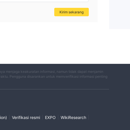
Kirim sekarang
aya menjaga keakuratan informasi, namun tidak dapat menjamin
waktu. Pengguna disarankan untuk memverifikasi informasi penting
|
|
|
|
ion)
Verifikasi resmi
EXPO
WikiResearch