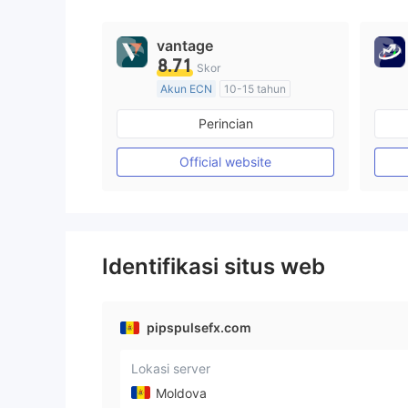
9
vantage
8.71
Skor
Akun ECN
10-15 tahun
Diatur di Australia
Perincian
Market Maker (MM)
Lisensi Penuh MT4
Official website
Identifikasi situs web
pipspulsefx.com
Lokasi server
Moldova