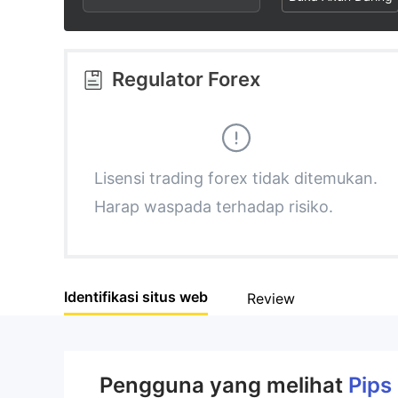
2
1
3
2
Regulator Forex
4
3
5
4
Lisensi trading forex tidak ditemukan.
Harap waspada terhadap risiko.
6
5
7
6
Identifikasi situs web
Review
8
7
9
8
Pengguna yang melihat
Pips