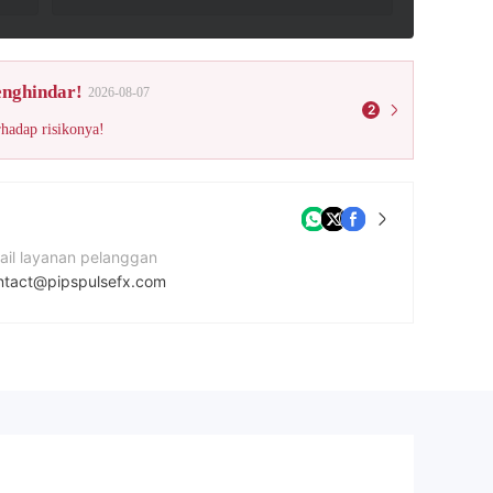
enghindar!
2026-08-07
2
rhadap risikonya!
ail layanan pelanggan
ntact@pipspulsefx.com
mor kontak
42039960970
tus Perusahaan
tps://pipspulsefx.com/