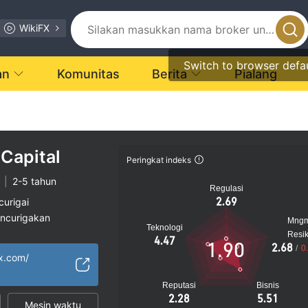
WikiFX
Switch to browser defa
an
Komunitas
Berita
Pialang
 Capital
Peringkat indeks
|
2-5 tahun
Regulasi
2.69
curigai
encurigakan
Mng
Teknologi
gi
Resi
4.47
1.90
2.68
/
0
fx.com/
Reputasi
Bisnis
2.28
5.51
Mesin waktu