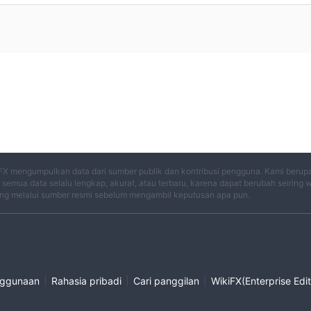
FX mengumpulkan data dari sumber publik dan kontribusi pengguna. Kami berup
semua data selalu lengkap, akurat, atau terbaru, karena dapat berubah seiring 
ng melalui sumber resmi sebelum mengambil keputusan apa pun.
|
|
|
nggunaan
Rahasia pribadi
Cari panggilan
WikiFX(Enterprise Edit