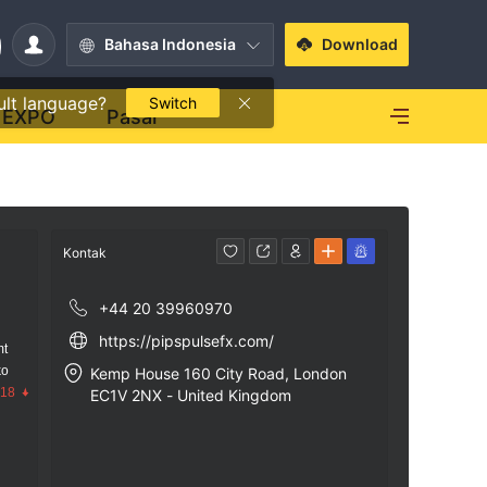
Bahasa Indonesia
Download
ult language?
Switch
EXPO
Pasar
Kontak
+44 20 39960970
https://pipspulsefx.com/
mt
ko
Kemp House 160 City Road, London
.18
EC1V 2NX - United Kingdom