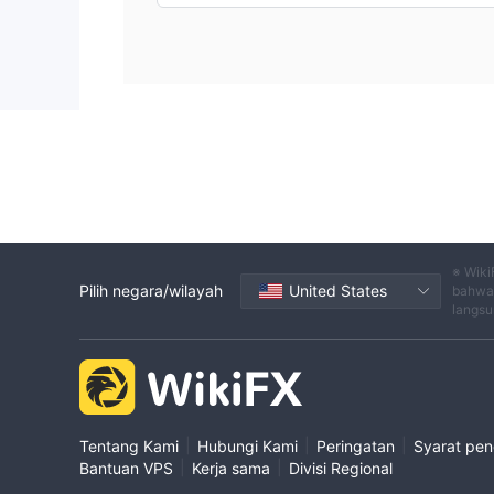
※ Wiki
Pilih negara/wilayah
United States
bahwa 
langsu
|
|
|
Tentang Kami
Hubungi Kami
Peringatan
Syarat pe
|
|
Bantuan VPS
Kerja sama
Divisi Regional