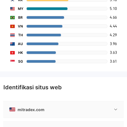
5.10
MY
4.66
BR
4.44
VN
4.29
TH
3.96
AU
3.63
HK
3.61
SG
Identifikasi situs web
mitradex.com