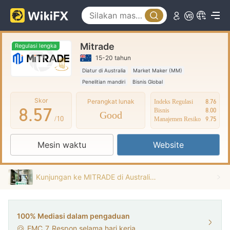
3
0
2
4
1
3
Mitrade
5
2
4
Regulasi lengka
15-20 tahun
6
3
5
Diatur di Australia
Market Maker (MM)
Penelitian mandiri
Bisnis Global
7
4
6
Skor
Perangkat lunak
Indeks Regulasi
8.76
8
.
5
7
Bisnis
8.00
Good
/10
Manajemen Resiko
9.75
9
6
8
Mesin waktu
Website
7
9
8
Kunjungan ke MITRADE di Australia - Kantor Ditemukan
9
100% Mediasi dalam pengaduan
EMC
7
Respon selama hari kerja