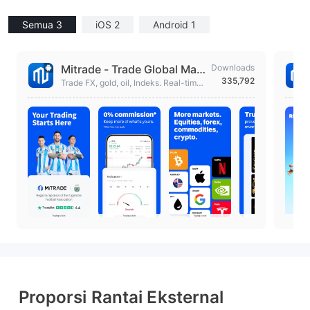
Semua 3
iOS 2
Android 1
Mitrade - Trade Global Mark
Downloads
335,792
ets
Trade FX, gold, oil, Indeks. Real-time
quotes, financial data, market analysi
s.
Proporsi Rantai Eksternal