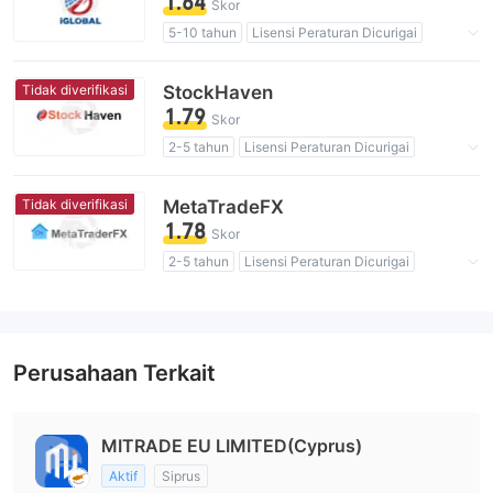
1.64
Skor
5-10 tahun
Lisensi Peraturan Dicurigai
Lingkup Bisnis Mencurigakan
Potensi risiko tinggi
Tidak diverifikasi
StockHaven
1.79
Skor
2-5 tahun
Lisensi Peraturan Dicurigai
Lingkup Bisnis Mencurigakan
Potensi risiko tinggi
Tidak diverifikasi
MetaTradeFX
1.78
Skor
2-5 tahun
Lisensi Peraturan Dicurigai
Lingkup Bisnis Mencurigakan
Potensi risiko tinggi
Perusahaan Terkait
MITRADE EU LIMITED(Cyprus)
Aktif
Siprus