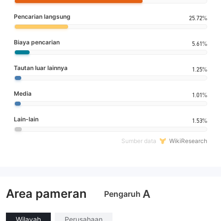
Pencarian langsung
25.72%
Biaya pencarian
5.61%
Tautan luar lainnya
1.25%
Media
1.01%
Lain-lain
1.53%
Sumber data
WikiResearch
Area pameran
A
Pengaruh
Wilayah
Perusahaan