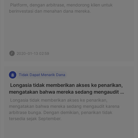
 Platform, dengan arbitrase, mendorong klien untuk 
berinvestasi dan menahan dana mereka. 
2020-01-13 02:59
Tidak Dapat Menarik Dana
 Longasia tidak memberikan akses ke penarikan, 
mengatakan bahwa mereka sedang mengaudit 
karena arbitrase bunga. 
 Longasia tidak memberikan akses ke penarikan, 
mengatakan bahwa mereka sedang mengaudit karena 
arbitrase bunga. Dengan demikian, penarikan tidak 
tersedia sejak September. 