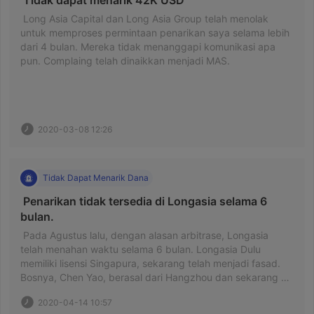
 Tidak dapat menarik 42K USD 
 Long Asia Capital dan Long Asia Group telah menolak 
untuk memproses permintaan penarikan saya selama lebih 
dari 4 bulan. Mereka tidak menanggapi komunikasi apa 
pun. Complaing telah dinaikkan menjadi MAS. 
2020-03-08 12:26
Tidak Dapat Menarik Dana
 Penarikan tidak tersedia di Longasia selama 6 
bulan. 
 Pada Agustus lalu, dengan alasan arbitrase, Longasia 
telah menahan waktu selama 6 bulan. Longasia Dulu 
memiliki lisensi Singapura, sekarang telah menjadi fasad. 
Bosnya, Chen Yao, berasal dari Hangzhou dan sekarang 
telah mendirikan perusahaan Zhejiang Changmou 
2020-04-14 10:57
Investment Management Co, Ltd, yang berlokasi di 