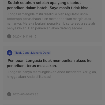
 Sudah setahun setelah apa yang disebut 
penarikan dalam batch. Saya masih tidak bisa 
mendapatkan penarikan saya! 
 Longasiamengklaim itu diselidiki oleh regulator untuk 
beberapa perusahaan klon membebankan margin atas 
namanya. Mereka berjanji penarikan bisa tersedia setelah 
penyelidikan. Dan penarikan akan datang secara 
berkelompok karena ada begitu banyak orang yang 
2020-12-11 08:12
menarik dana. Namun, tidak ada tanggapan sejak 1 Mei. 
Saya mengoperasikan sendiri dan ada komisi ￥ 170.000. 
Saya tidak bisa mendapatkannya. Dan saya kehilangan 
semua uang di akun MT4 saya. 
Tidak Dapat Menarik Dana
 Penipuan Longasia tidak memberikan akses ke 
penarikan, terus melalaikan. 
 Longasia hanya memungkinkan Anda menderita kerugian, 
hingga akun Anda dilikuidasi. 
2020-05-06 03:35