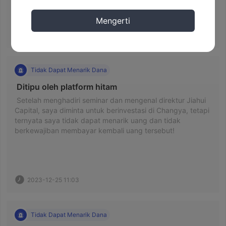
Mengerti
2020-06-08 03:00
Tidak Dapat Menarik Dana
 Ditipu oleh platform hitam 
 Setelah menghadiri seminar dan mengenal direktur Jiahui 
Capital, saya diminta untuk berinvestasi di Changya, tetapi 
ternyata saya tidak dapat menarik uang dan tidak 
berkewajiban membayar kembali uang tersebut! 
2023-12-25 11:03
Tidak Dapat Menarik Dana