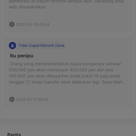
sementara itu belum diterima sampai April. Sekarang situs 
web dinonaktifkan. 
2020-03-25 02:44
Tidak Dapat Menarik Dana
 Itu penipu 
 Orang yang memperkenalkan biaya pengacara sebesar 
500.000 yen akan membayar 400.000 yen dan sisa 
100.000 yen akan dibayarkan pada pukul 10 pagi pada 
tanggal 17, tetapi transfer akan dilakukan lagi. Saya telah 
menagih 30.000 yen untuk biaya dan bensin, kali ini saya 
telah menagih deposit 30.000 yen karena bank 
2022-02-17 05:33
mengatakan itu penipuan, dan saya telah menagih 30.000 
yen lagi, pada tanggal 17 janji saya seharusnya melakukan 
deposit pada jam 10 pagi, tetapi saya belum melakukan 
deposit, seperti, ketika saya meminta untuk membayar 
tunggakan biaya 10.000, saya mengatakan bahwa saya 
akan melakukan deposit di akun Anda, dan ketika saya 
Berita