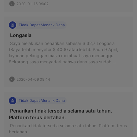
2020-01-15 09:02
Tidak Dapat Menarik Dana
 Longasia 
 Saya melakukan penarikan sebesar $ 32,7 Longasia 
(Saya telah menyetor $ 4000 atau lebih). Pada 9 April, 
layanan pelanggan masih membuat saya menunggu. 
Sekarang saya menyadari bahwa dana saya sudah 
hancur. Semoga Anda terhindar dari ditipu oleh platform 
penipuan ini. Pecah. Terima kasih. 
2020-04-09 09:44
Tidak Dapat Menarik Dana
 Penarikan tidak tersedia selama satu tahun. 
Platform terus bertahan. 
 Penarikan tidak tersedia selama satu tahun. Platform terus 
bertahan. 