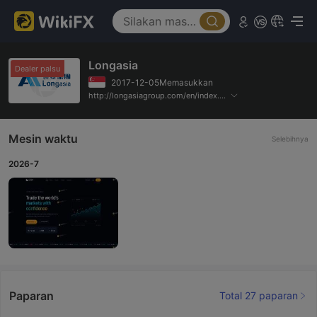
Longasia
Dealer palsu
2017-12-05Memasukkan
http://longasiagroup.com/en/index.php
Mesin waktu
Selebihnya
2026-7
Paparan
Total 27 paparan