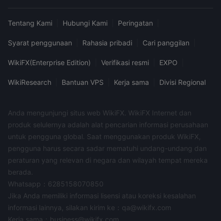
Tentang Kami
|
Hubungi Kami
|
Peringatan
|
Syarat penggunaan
|
Rahasia pribadi
|
Cari panggilan
|
WikiFX(Enterprise Edition)
|
Verifikasi resmi
|
EXPO
|
WikiResearch
|
Bantuan VPS
|
Kerja sama
|
Divisi Regional
Anda mengunjungi situs web WikiFX. WikiFX Internet dan
produk selulernya adalah alat pencarian informasi perusahaan
untuk pengguna global. Saat menggunakan produk WikiFX,
pengguna harus secara sadar mematuhi undang-undang dan
peraturan yang relevan di negara dan wilayah tempat mereka
berada.
Whatsapp：6285158070850
Jika Anda memiliki informasi lisensi atau koreksi kesalahan
informasi lainnya, silakan kirim ke：qa@wikifx.com
Kerja sama：business@wikifx.com