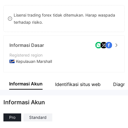
8
Lisensi trading forex tidak ditemukan. Harap waspada
9
terhadap risiko.
Informasi Dasar
Registered region
Kepulauan Marshall
Periode operasi
5-10 tahun
Informasi Akun
Identifikasi situs web
Diagra
Nama perusahaan
BidAsks Ltd
Informasi Akun
Pro
Standard