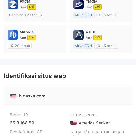
FXCM
TMGM
9.41
8.61
Skor
Skor
Lebih dari 20 tahun
Akun ECN
10-15 tahun
Diatur di Australia
Diatur di Australia
Market Maker (MM)
Market Maker (MM)
Mitrade
ATFX
Lisensi Penuh MT4
Lisensi Penuh MT4
8.59
9.21
Skor
Skor
15-20 tahun
Akun ECN
10-15 tahun
Diatur di Australia
Diatur di Australia
Market Maker (MM)
Market Maker (MM)
Penelitian mandiri
Lisensi Penuh MT4
Identifikasi situs web
bidasks.com
Server IP
Lokasi server
65.8.168.59
Amerika Serikat
Pendaftaran ICP
Negara/ daerah kunjungan