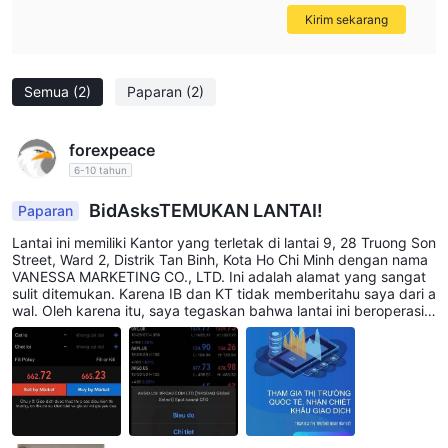
Kirim sekarang
Semua
(2)
Paparan
(2)
forexpeace
6-10 tahun
BidAsksTEMUKAN LANTAI!
Paparan
Lantai ini memiliki Kantor yang terletak di lantai 9, 28 Truong Son
Street, Ward 2, Distrik Tan Binh, Kota Ho Chi Minh dengan nama
VANESSA MARKETING CO., LTD. Ini adalah alamat yang sangat
sulit ditemukan. Karena IB dan KT tidak memberitahu saya dari a
wal. Oleh karena itu, saya tegaskan bahwa lantai ini beroperasi s
angat teduh, kurang transparan dengan manifestasi penipuan. P
ertukaran ini beroperasi dengan menawarkan penawaran divide
n. Saya membuka akun dan berdagang di sini. Saya memiliki ak
un saya yang dibakar, tetapi saya tidak menyalahkannya karena
itu adalah biaya kuliah. Dan juga untuk mendengarkan para tekn
isi. Saya membuka kembali akun lain dan berdagang. Kali ini say
a memuat 7.1k usd dan berdagang sendiri. Hasilnya, keuntungan
saya meningkat menjadi 12k. Saya telah melakukan 2 penarikan.