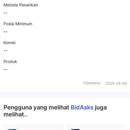
Metode Penarikan
--
Posisi Minimum
--
Komisi
--
Produk
--
Diperbarui：
2026-08-08
Pengguna yang melihat
BidAsks
juga
melihat..