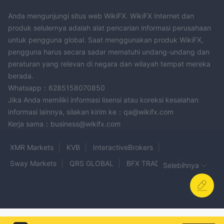
Anda mengunjungi situs web WikiFX. WikiFX Internet dan
produk selulernya adalah alat pencarian informasi perusahaan
untuk pengguna global. Saat menggunakan produk WikiFX,
pengguna harus secara sadar mematuhi undang-undang dan
peraturan yang relevan di negara dan wilayah tempat mereka
berada.
Whatsapp：6285158070850
Jika Anda memiliki informasi lisensi atau koreksi kesalahan
informasi lainnya, silakan kirim ke：qa@wikifx.com
Kerja sama：business@wikifx.com
XMR Markets
KVB
InteractiveBrokers
Sway Markets
QRS GLOBAL
BFX TRADING
Selebihnya
PU Prime
Galileo FX
METAGOLD
Quorvex
MINT
JT Markets
Raze Markets
QF Markets
Trade360
Nixse
Trademil Markets