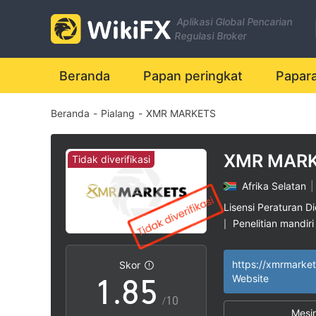
1
Aplikasi Global Pencarian
2
Regulasi Broker
3
0
Beranda
Papan peringkat
Papar
Beranda
-
Pialang
-
XMR MARKETS
4
1
5
2
XMR MAR
Tidak diverifikasi
Afrika Selatan
|
6
3
Lisensi Peraturan Di
Penelitian mandiri
|
0
7
4
Lingkup Bisnis M
|
Potensi risiko ting
|
https://xmrmarke
Skor
1
.
8
5
Website
/10
Mesi