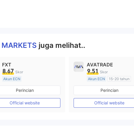
 MARKETS
juga melihat..
FXT
AVATRADE
8.67
9.51
Skor
Skor
Akun ECN
Akun ECN
15-20 tahun
Lebih dari 20 tahun
Diatur di Australia
Perincian
Perincian
Diatur di Australia
Market Maker (MM)
Market Maker (MM)
Lisensi Penuh MT4
Official website
Official website
Lisensi Penuh MT4