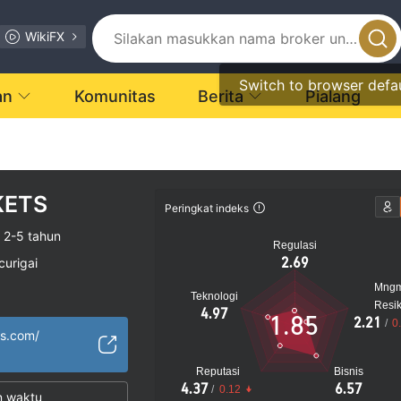
WikiFX
Switch to browser defa
an
Komunitas
Berita
Pialang
KETS
Peringkat indeks
2-5 tahun
Regulasi
2.69
curigai
Mng
Teknologi
encurigakan
Resi
4.97
1.85
2.21
/
0
gi
ts.com/
Reputasi
Bisnis
4.37
6.57
/
0.12
n waktu