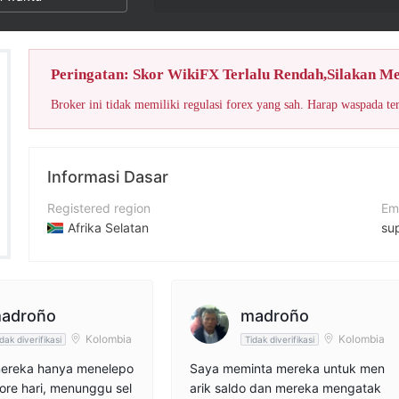
Peringatan: Skor WikiFX Terlalu Rendah,Silakan M
Broker ini tidak memiliki regulasi forex yang sah. Harap waspada te
Informasi Dasar
Registered region
Em
Afrika Selatan
su
Periode operasi
Si
2-5 tahun
ht
Nama perusahaan
Al
adroño
madroño
XMR Markets (Pty) Ltd
Kolombia
Kolombia
dak diverifikasi
Tidak diverifikasi
mereka hanya menelepo
Saya meminta mereka untuk men
sore hari, menunggu sel
arik saldo dan mereka mengatak