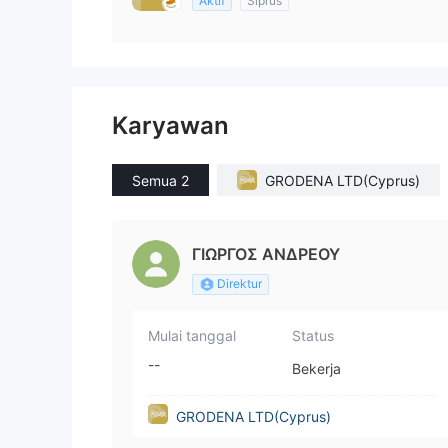
Aktif
Siprus
Karyawan
Semua 2
GRODENA LTD(Cyprus)
ΓΙΩΡΓΟΣ ΑΝΔΡΕΟΥ
Direktur
Mulai tanggal
Status
--
Bekerja
GRODENA LTD(Cyprus)