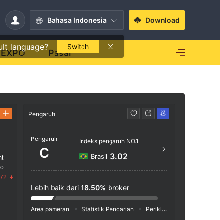
Bahasa Indonesia
Download
ult language?
Switch
EXPO
Pasar
Pengaruh
Kontak
Pengaruh
http
Indeks pengaruh NO.1
C
33 Sco
3.02
Brasil
mt
burg, 
ko
.72
Lebih baik dari
18.50%
broker
Area pameran
Statistik Pencarian
Periklanan
Indeks Medi