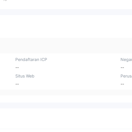
Pendaftaran ICP
Negar
--
--
Situs Web
Perus
--
--