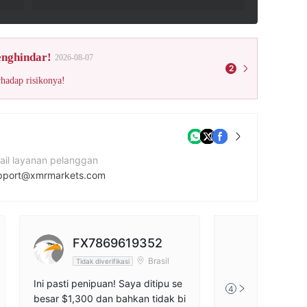
enghindar!
2026-08-07
2
rhadap risikonya!
ail layanan pelanggan
pport@xmrmarkets.com
tus Perusahaan
tps://xmrmarkets.com/
amat perusahaan
FX7869619352
33 Scott Street, Waverley, Johannesburg, 2090, South Africa
Brasil
Tidak diverifikasi
Ini pasti penipuan! Saya ditipu se
4
besar $1,300 dan bahkan tidak bi