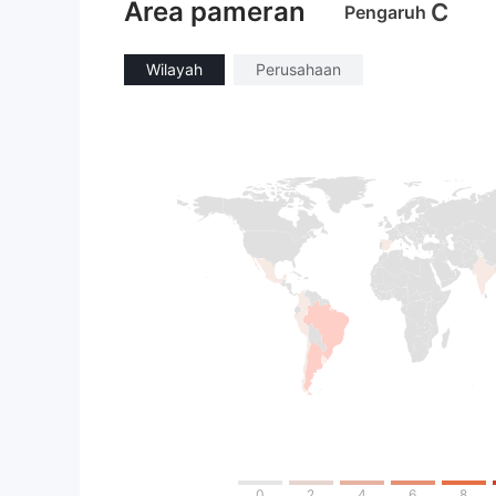
Area pameran
C
Pengaruh
Wilayah
Perusahaan
0
2
4
6
8