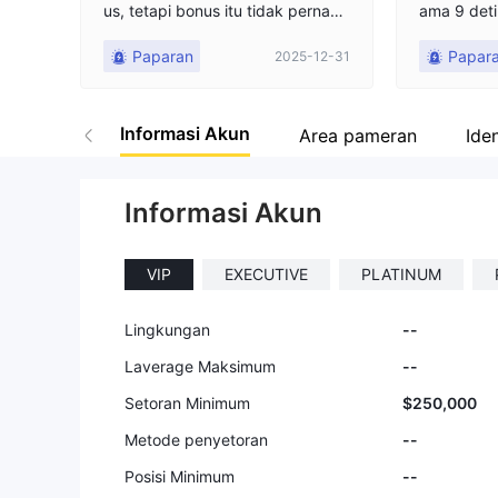
us, tetapi bonus itu tidak pernah
ama 9 deti
datang, dan ketika saya menarik
akan apa-a
Paparan
Papar
2025-12-31
$50, uang itu tidak pernah samp
at email 
ai ke akun saya.
mereka me
ya memilik
Informasi Akun
sebesar $1
Area pameran
Iden
ka izinkan,
ni adalah 
Informasi Akun
kerugian 
us $5000 
airan. Mer
VIP
EXECUTIVE
PLATINUM
ri ini, bai
ri. MOBI
PENIPUAN.
Lingkungan
--
sikan uang
Laverage Maksimum
--
n tabungan
h tersisa 
Setoran Minimum
$250,000
reka tidak
Metode penyetoran
--
n.
Posisi Minimum
--