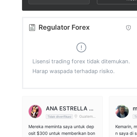
2
9
6
3
7
Regulator Forex
4
8
5
9
Lisensi trading forex tidak ditemukan.
Harap waspada terhadap risiko.
6
7
8
ANA ESTRELLA G
m
Guatemal
Tidak diverifikasi
Ti
M
a
9
Mereka meminta saya untuk dep
Kemarin, 
osit $300 untuk memberikan bon
n saya di 