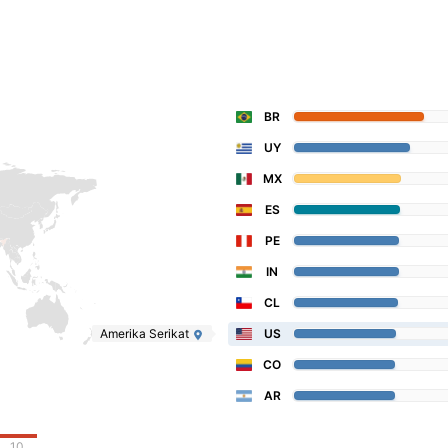
BR
UY
MX
ES
PE
IN
CL
Amerika Serikat
US
CO
AR
10