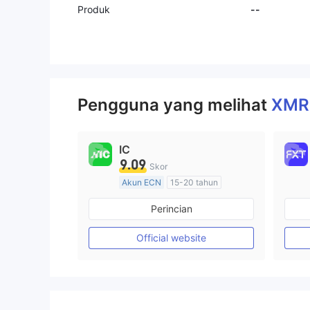
Produk
--
Pengguna yang melihat
XMR
IC
9.09
Skor
Akun ECN
15-20 tahun
Diatur di Australia
Perincian
Market Maker (MM)
Lisensi Penuh MT4
Official website