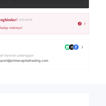
enghindar!
2026-08-09
2
rhadap risikonya!
ail layanan pelanggan
pport@primecapitaltrading.com
tus Perusahaan
ps://primecapitaltrading.com/
amat perusahaan
1 W Jackson Blvd, #1310 Chicago, IL 60604