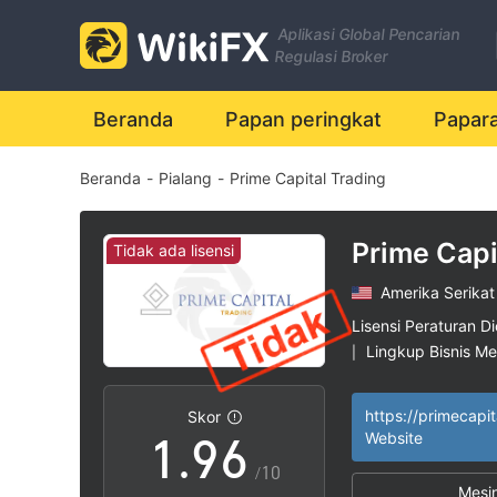
2
Aplikasi Global Pencarian
3
0
Regulasi Broker
4
1
Beranda
Papan peringkat
Papar
Beranda
-
Pialang
-
Prime Capital Trading
5
2
6
3
Prime Capi
Tidak ada lisensi
Amerika Serikat
7
4
Lisensi Peraturan Di
Lingkup Bisnis M
|
0
8
5
Potensi risiko ting
|
Skor
1
.
9
6
Website
/10
Mesi