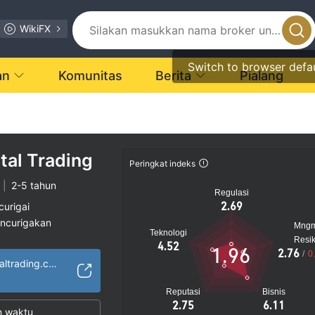
WikiFX
Switch to browser defa
an
Komunitas
Berita
Pialang
tal Trading
Peringkat indeks
|
2-5 tahun
Regulasi
2.69
curigai
encurigakan
Mng
Teknologi
gi
Resi
4.52
1.96
2.76
/
0
https://primecapitaltrading.com/
Reputasi
Bisnis
2.75
6.11
n waktu