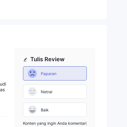
Tulis Review
Paparan
udi
las
Netral
mula
Baik
an
Konten yang ingin Anda komentari