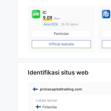
IC
9.09
Skor
Akun ECN
15-20 tahun
Diatur di Australia
Perincian
Market Maker (MM)
Lisensi Penuh MT4
Official website
Identifikasi situs web
primecapitaltrading.com
Lokasi server
Finlandia