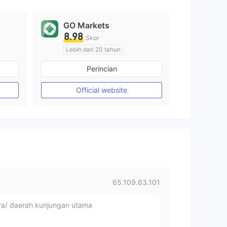
GO Markets
8.98
Skor
Lebih dari 20 tahun
Diatur di Australia
Perincian
Market Maker (MM)
cTrader
Official website
65.109.63.101
a/ daerah kunjungan utama