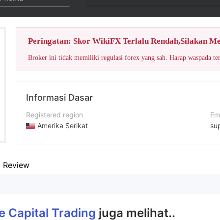
Peringatan: Skor WikiFX Terlalu Rendah,Silakan M
Broker ini tidak memiliki regulasi forex yang sah. Harap waspada te
Informasi Dasar
Registered region
Em
Amerika Serikat
su
Periode operasi
Si
2-5 tahun
htt
Review
Nama perusahaan
Al
Prime Capital Trading
11
e Capital Trading
juga melihat..