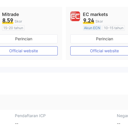
Mitrade
EC markets
8.59
9.24
Skor
Skor
15-20 tahun
Akun ECN
10-15 tahun
Diatur di Australia
Diatur di Australia
Perincian
Perincian
Market Maker (MM)
Market Maker (MM)
Penelitian mandiri
Lisensi Penuh MT4
Official website
Official website
Pendaftaran ICP
Negar
--
--