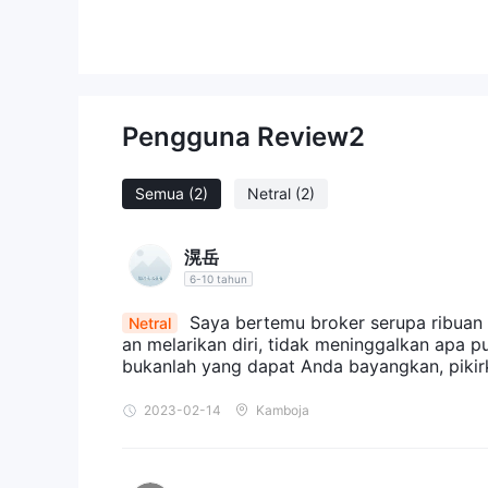
apa Prime Capital Trading ？
terdaftar di Amerika Serikat, Prime Capital Tradi
menawarkan serangkaian layanan perdagangan kepad
diakses, kami kesulitan mendapatkan banyak inform
Pengguna Review
tidak diatur oleh regulator ma
2
Trading adalah
Pada artikel berikut, kami akan menganalisis karak
sederhana dan terorganisir. Jika Anda tertarik, sil
Semua
(2)
Netral
(2)
secara singkat agar Anda dapat memahami karakteri
滉岳
Pro kontra
6-10 tahun
Prime Capital Tradingbroker alternatif
Saya bertemu broker serupa ribuan k
Netral
ada banyak broker alternatif untuk Prime Capital T
an melarikan diri, tidak meninggalkan apa p
bukanlah yang dapat Anda bayangkan, pikir
beberapa opsi populer meliputi:
Keuntungan FX -
Broker terkemuka dengan berba
2023-02-14
Kamboja
dan berpengalaman.
Pasar BlackBull -
Pialang tepercaya yang menawa
dukungan pelanggan yang luar biasa, menjadikanny