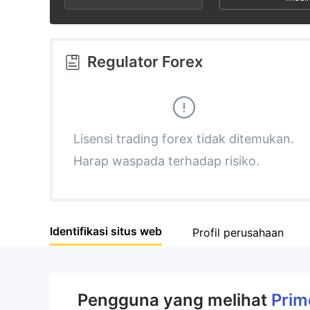
2
7
3
8
Regulator Forex
4
9
5
Lisensi trading forex tidak ditemukan.
Harap waspada terhadap risiko.
6
7
Identifikasi situs web
Profil perusahaan
8
9
Pengguna yang melihat
Prim