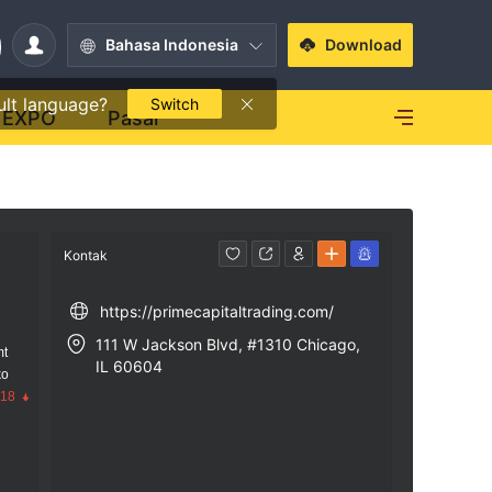
Bahasa Indonesia
Download
ult language?
Switch
EXPO
Pasar
Kontak
https://primecapitaltrading.com/
111 W Jackson Blvd, #1310 Chicago,
mt
IL 60604
ko
.18