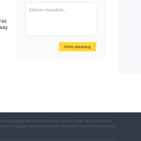
Silakan masukan...
ras
say
Kirim sekarang
me
o
an
n.
an
itu
aya menjaga keakuratan informasi, namun tidak dapat menjamin
waktu. Pengguna disarankan untuk memverifikasi informasi penting