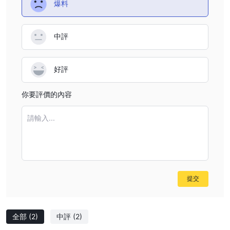
爆料
黑牛市場 -
值得信賴的經紀商提供卓越的交易條件、先進的技術和
卓越的客戶支持，使其成為各級交易者的可靠選擇。
全球總理 -
一家以透明度、有競爭力的點差和快速交易執行而聞名
中評
的可靠經紀商，使其成為尋求可信賴和專業交易體驗的交易者的理想
選擇。
好評
最終，個人交易者的最佳經紀商將取決於他們特定的交易風格、偏好
和需求。
你要評價的內容
是 Prime Capital Trading安全還是騙局？
請輸入...
缺乏有效的監管和網站不可用
根據現有信息，
為了 Prime
Capital Trading引起重大關注。在使用不受監管的平台之前，務必
謹慎行事並考慮這些因素。與不受監管的經紀人進行交易會帶來更高
的風險，因為法律保護和監督可能有限。明智的做法是進行徹底的研
究，並選擇在安全性和可靠性方面具有良好記錄的受監管經紀人。
提交
槓桿作用
未公開
提供的交易槓桿 Prime Capital Trading
任何地方，但這是許
全部
(2)
中評
(2)
多監管機構制定的規則：主要貨幣的最大槓桿在歐洲和澳大利亞高達