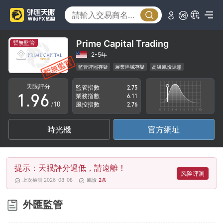
4
1
5
2
6
3
Prime Capital Trading
暫無監管
7
4
2-5年
監管牌照存疑
展業區域存疑
高級風險隱患
0
8
5
天眼評分
監管指數
2.75
1
.
9
6
業務指數
6.11
/10
風控指數
2.76
2
7
時光機
官方網址
3
8
4
9
提示：天眼評分過低，請遠離！
5
风险评测
上次檢測 2026-08-08
風險
2
条
6
外匯監管
7