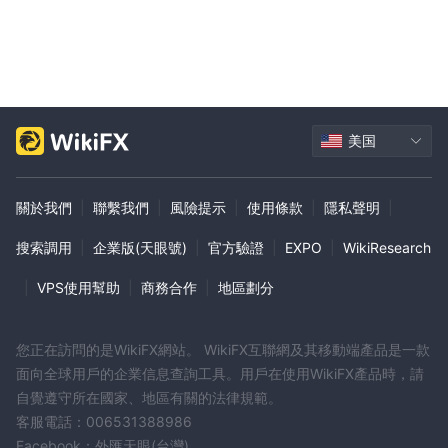
公司地址位於 111 W Jackson Blvd, #1310 Chicago, IL
60604
, 為客戶提供參考的實際位置。
重要的是要注意，缺少其他聯繫方式可能會限制客戶支持的可訪問性
和響應能力。貿易商考慮 Prime Capital Trading在使用經紀人的服
務之前，應該考慮到這一點並評估他們首選的溝通方式。
注意：這些優點和缺點是主觀的，可能會因個人的經驗而異 Prime
美国
Capital Trading的客服。
結論
關於我們
|
聯繫我們
|
風險提示
|
使用條款
|
隱私聲明
|
缺乏有效的監管，他們的網站不可用，客戶服務渠道有
基於
搜索調用
|
企業版(天眼號)
|
官方驗證
|
EXPO
|
WikiResearch
限
, 考慮時建議謹慎 Prime Capital Trading作為潛在的經紀人。在
從事任何交易活動之前，徹底研究和評估經紀業務的各個方面至關重
|
VPS使用幫助
|
商務合作
|
地區劃分
要，以確保您的投資安全和所提供服務的可靠性。
常見問題 (FAQ)
您正在訪問的是WikiFX網站。 WikiFX互聯網及其移動端產品是一款
面向全球用戶的企業信息查詢工具。用戶在使用WikiFX產品時，請
自覺遵守所在國家、地區有關的法律規範。
客服電話：006531388986
Facebook：外匯天眼(台灣)