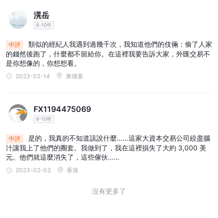
1:30，在美國和加拿大高達 1:50。由於槓桿可以放大收益和損失，
滉岳
它可能會給缺乏經驗的投資者帶來毀滅性的損失。如果您剛開始涉足
6-10年
交易領域，最好堅持使用較小的尺寸，不超過 1:10。
類似的經紀人我遇到過幾千次，我知道他們的伎倆：偷了人家
中評
交易平台
的錢然後跑了，什麼都不留給你。在這裡我要告訴大家，外匯交易不
是你想像的，你想想看。
沒有詳細說明它提供什麼交易平台
Prime Capital Trading
、專
2023-02-14
柬埔寨
有交易平台或第三方交易平台，如 Metatrader4 或 Metatrader5。
這些平台因其先進的功能、用戶友好的界面以及對各種交易工具和指
標的訪問而在交易者中得到廣泛認可和歡迎。
FX1194475069
但是，沒有具體細節 Prime Capital Trading, 無法確定他們提供的確
6-10年
切交易平台。對經紀商服務感興趣的交易者應尋求更多信息或澄清
Prime Capital Trading直接了解可用的平台選項。
是的，我真的不知道該說什麼……這家大資本交易公司絞盡腦
中評
汁讓我上了他們的圈套。我做到了，我在這裡損失了大約 3,000 美
元。他們就這麼消失了，這些傢伙……
客戶服務
2023-02-03
香港
支持
令人失望的是，一個電子郵件地址（
@primecapitaltrading.com)
是什麼 Prime Capital Trading為
沒有更多了
客戶提供任何查詢或與交易相關的問題，以便與他們取得聯繫。其他
提供的
更方便的聯繫方式，如電話，whatsapp等，暫不提供。這