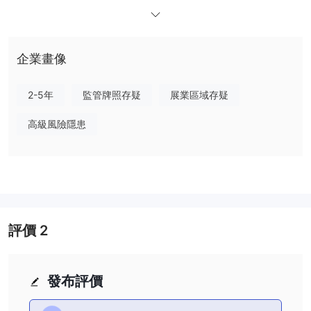
一般信息
什麼是 Prime Capital Trading？
企業畫像
在美國註冊， Prime Capital Trading聲稱它是一家在線交易經紀
商，為客戶提供一系列交易服務。但是，由於無法訪問該經紀人的官
2-5年
監管牌照存疑
展業區域存疑
方網站，我們很難在任何地方獲取大量相關信息。至於監管， Prime
不受任何監管機構監管
Capital Trading是
以支持其運作。
高級風險隱患
在下面的文章中，我們將從各個方面分析該經紀人的特點，為您提供
簡單而有條理的信息。如果您有興趣，請繼續閱讀。在文章的最後，
我們也會做一個簡單的總結，讓您對經紀商的特點一目了然。
優點缺點
評價
2
Prime Capital Trading替代經紀人
有許多替代經紀人 Prime Capital Trading取決於交易者的具體需求
和偏好。一些流行的選擇包括：
發布評價
優勢外匯 -
一家信譽良好的經紀商，擁有廣泛的交易工具和具有競
爭力的價格，適合初學者和有經驗的交易者。