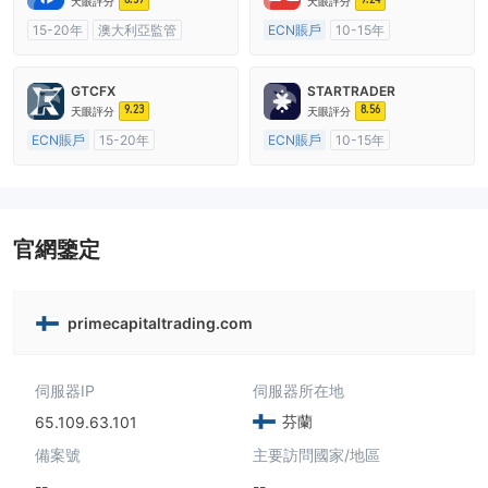
天眼評分
天眼評分
15-20年
澳大利亞監管
ECN賬戶
10-15年
全牌照 (MM)
自研
澳大利亞監管
全牌照 (MM)
主標MT4
GTCFX
STARTRADER
9.23
8.56
天眼評分
天眼評分
ECN賬戶
15-20年
ECN賬戶
10-15年
英國監管
全牌照 (MM)
澳大利亞監管
全牌照 (MM)
主標MT4
主標MT4
官網鑒定
primecapitaltrading.com
伺服器IP
伺服器所在地
芬蘭
65.109.63.101
備案號
主要訪問國家/地區
--
--