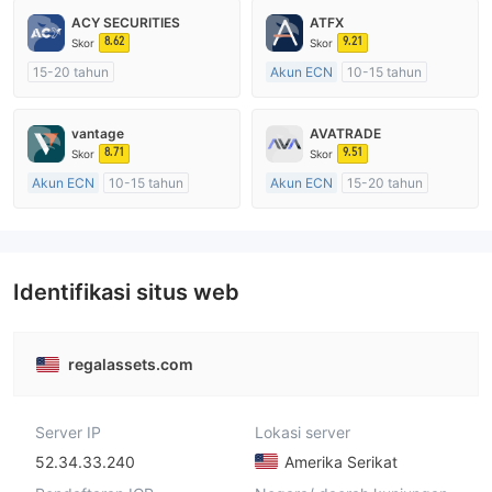
ACY SECURITIES
ATFX
8.62
9.21
Skor
Skor
15-20 tahun
Akun ECN
10-15 tahun
Diatur di Australia
Diatur di Australia
Market Maker (MM)
Market Maker (MM)
vantage
AVATRADE
Lisensi Penuh MT4
Lisensi Penuh MT4
8.71
9.51
Skor
Skor
Akun ECN
10-15 tahun
Akun ECN
15-20 tahun
Diatur di Australia
Diatur di Australia
Market Maker (MM)
Market Maker (MM)
Lisensi Penuh MT4
Lisensi Penuh MT4
Identifikasi situs web
regalassets.com
Server IP
Lokasi server
52.34.33.240
Amerika Serikat