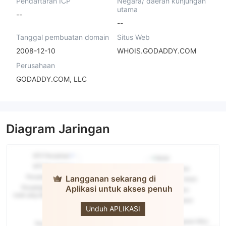
Pendaftaran ICP
Negara/ daerah kunjungan
utama
--
--
Tanggal pembuatan domain
Situs Web
2008-12-10
WHOIS.GODADDY.COM
Perusahaan
GODADDY.COM, LLC
Diagram Jaringan
Langganan sekarang di
Aplikasi untuk akses penuh
Regal
Assets
Unduh APLIKASI