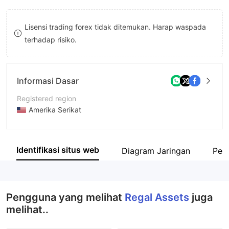
9
7
7
Lisensi trading forex tidak ditemukan. Harap waspada
8
8
terhadap risiko.
9
9
Informasi Dasar
Registered region
Amerika Serikat
Periode operasi
5-10 tahun
Identifikasi situs web
Diagram Jaringan
Peru
Nama perusahaan
Regal Assets, LLC
Pengguna yang melihat
Regal Assets
juga
melihat..