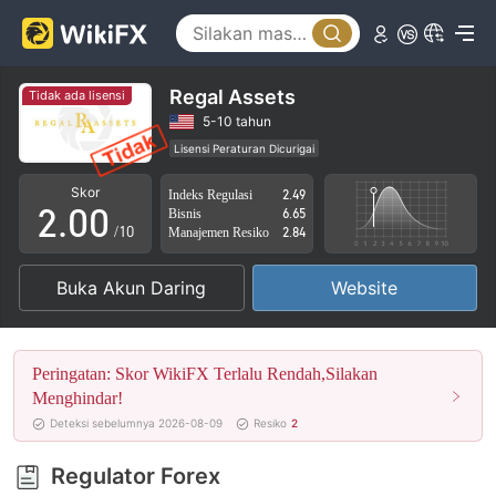
Regal Assets
Tidak ada lisensi
0
5-10 tahun
Lisensi Peraturan Dicurigai
1
Lingkup Bisnis Mencurigakan
Potensi risiko tinggi
Skor
Indeks Regulasi
2.49
2
.
0
0
Bisnis
6.65
/10
Manajemen Resiko
2.84
3
1
1
Buka Akun Daring
Website
4
2
2
5
3
3
Peringatan: Skor WikiFX Terlalu Rendah,Silakan
6
4
4
Menghindar!
Deteksi sebelumnya 2026-08-09
Resiko
2
7
5
5
Regulator Forex
8
6
6