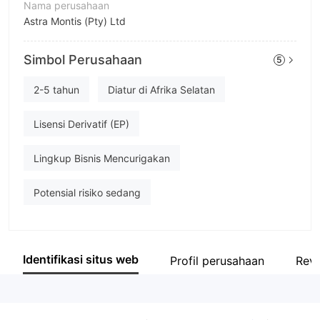
Nama perusahaan
Astra Montis (Pty) Ltd
Singkatan
Simbol Perusahaan
5
Astra Montis
Karyawan perusahaan
2-5 tahun
Diatur di Afrika Selatan
--
Lisensi Derivatif (EP)
Lingkup Bisnis Mencurigakan
Potensial risiko sedang
Identifikasi situs web
Profil perusahaan
Rev