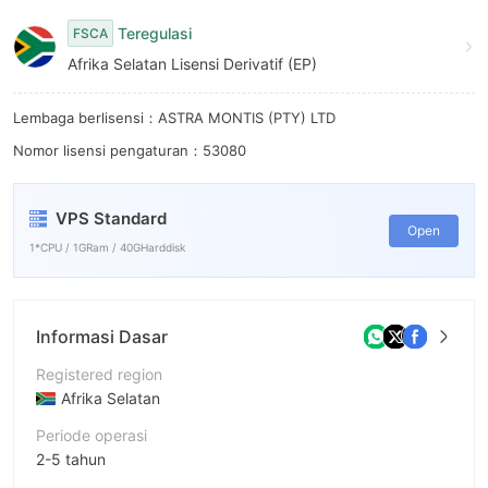
6
Teregulasi
FSCA
7
Afrika Selatan Lisensi Derivatif (EP)
8
Lembaga berlisensi：ASTRA MONTIS (PTY) LTD
9
Nomor lisensi pengaturan：53080
VPS Standard
Open
1*CPU / 1GRam / 40GHarddisk
Informasi Dasar
Registered region
Afrika Selatan
Periode operasi
2-5 tahun