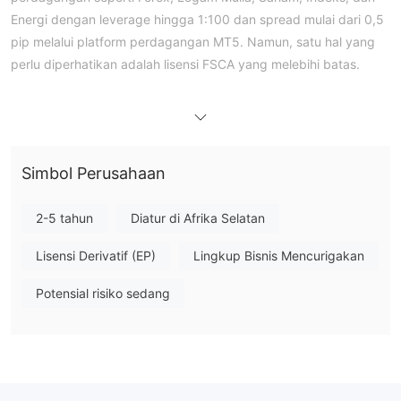
Energi dengan leverage hingga 1:100 dan spread mulai dari 0,5
pip melalui platform perdagangan MT5. Namun, satu hal yang
perlu diperhatikan adalah lisensi FSCA yang melebihi batas.
Kelebihan dan Kekurangan
Apakah Astra Montis Legal?
Tidak, Astra Montis saat ini tidak memiliki regulasi yang valid.
Perusahaan hanya memiliki lisensi Financial Service Corporate
Simbol Perusahaan
yang melebihi batas dari Financial Sector Conduct Authority
(FSCA).
2-5 tahun
Diatur di Afrika Selatan
Apa yang Bisa Saya Perdagangkan di Astra Montis?
Lisensi Derivatif (EP)
Lingkup Bisnis Mencurigakan
Pada Astra Montis, Anda dapat melakukan perdagangan
Forex, Logam Mulia, Saham, Indeks, dan Energi
dengan
.
Potensial risiko sedang
Jenis Akun
Akun Demo
Astra Montis menyediakan
untuk latihan dan
familiarisasi dengan platform perdagangan. Namun, tidak ada
informasi terperinci tentang jenis akun di situs webnya.