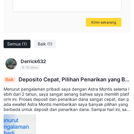
Kirim sekarang
Semua
(1)
Baik
(1)
Derrick632
6-10 tahun
Deposito Cepat, Pilihan Penarikan yang Ber
Baik
agam: Perjalanan Gemilang Astra Montis selama
Menurut pengalaman pribadi saya dengan Astra Montis selama l
2 Tahun
ebih dari 2 tahun, saya sangat senang bahwa saya memilih platf
orm ini. Proses deposit dan penarikan dana sangat cepat, dan p
ada ewallet Astra Montis memberikan saya banyak pilihan yang
berbeda untuk deposit dan penarikan dana. Sampai hari ini, say
a memiliki pengalaman terbaik dengan mereka dan saya harap i
ni akan berlanjut ke masa depan.