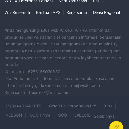
WikiFX(Enterprise Edition)
|
Verifikasi resmi
|
EXPO
|
WikiResearch
|
Bantuan VPS
|
Kerja sama
|
Divisi Regional
Anda mengunjungi situs web WikiFX. WikiFX Internet dan
produk selulernya adalah alat pencarian informasi perusahaan
untuk pengguna global. Saat menggunakan produk WikiFX,
pengguna harus secara sadar mematuhi undang-undang dan
peraturan yang relevan di negara dan wilayah tempat mereka
berada.
Whatsapp：6285158070850
Jika Anda memiliki informasi lisensi atau koreksi kesalahan
informasi lainnya, silakan kirim ke：qa@wikifx.com
Kerja sama：business@wikifx.com
MY MAA MARKETS
Gold Fun Corporation Ltd
XPO
VEBSON
GOC Prime
QCG
EXELCIUS PRIME
Selebihnya
XPO Markets
N1CM
IX Brokers