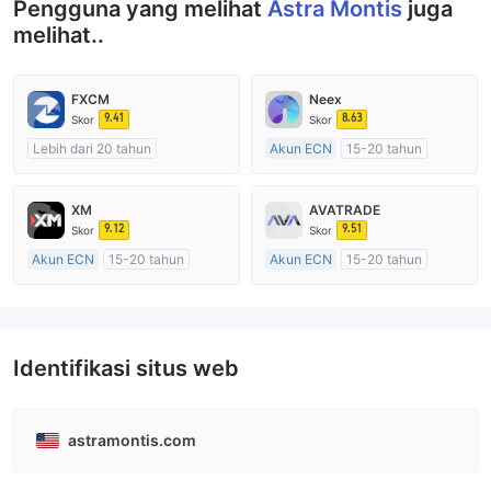
Pengguna yang melihat
Astra Montis
juga
melihat..
FXCM
Neex
9.41
8.63
Skor
Skor
Lebih dari 20 tahun
Akun ECN
15-20 tahun
Diatur di Australia
Diatur di Australia
Market Maker (MM)
Market Maker (MM)
XM
AVATRADE
Lisensi Penuh MT4
Lisensi Penuh MT4
9.12
9.51
Skor
Skor
Akun ECN
15-20 tahun
Akun ECN
15-20 tahun
Diatur di Australia
Diatur di Australia
Market Maker (MM)
Market Maker (MM)
Lisensi Penuh MT4
Lisensi Penuh MT4
Identifikasi situs web
astramontis.com