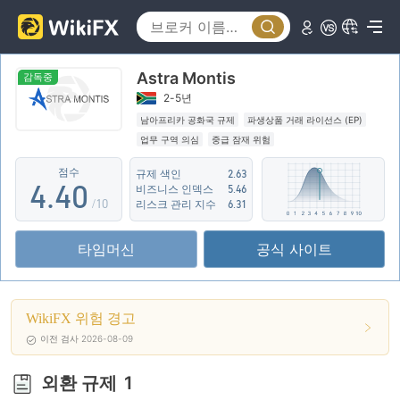
0
0
Astra Montis
1
1
감독중
2-5년
2
2
남아프리카 공화국 규제
파생상품 거래 라이선스 (EP)
업무 구역 의심
중급 잠재 위험
3
3
점수
규제 색인
2.63
4
.
4
0
비즈니스 인덱스
5.46
/10
리스크 관리 지수
6.31
5
5
1
타임머신
공식 사이트
6
6
2
7
7
3
WikiFX 위험 경고
8
8
4
이전 검사 2026-08-09
9
9
5
외환 규제
1