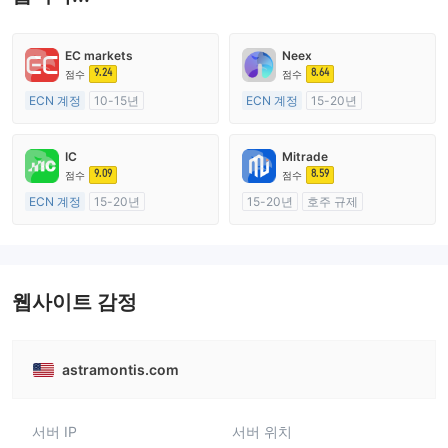
EC markets
Neex
9.24
8.64
점수
점수
ECN 계정
10-15년
ECN 계정
15-20년
호주 규제
호주 규제
외환 거래 라이선스 (MM)
외환 거래 라이선스 (MM)
IC
Mitrade
마스터 레이블 MT4
마스터 레이블 MT4
9.09
8.59
점수
점수
ECN 계정
15-20년
15-20년
호주 규제
호주 규제
외환 거래 라이선스 (MM)
외환 거래 라이선스 (MM)
자체 연구개발
마스터 레이블 MT4
웹사이트 감정
astramontis.com
서버 IP
서버 위치