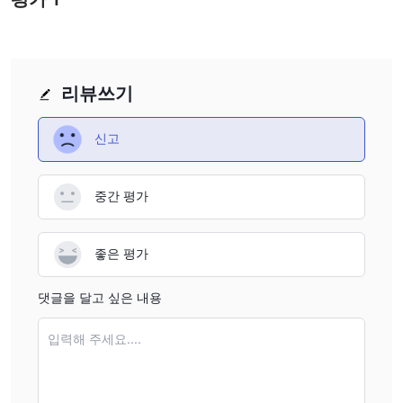
리하게 작용할 수도 있고 그 반대로 작용할 수도 있습니다.
거래 플랫폼
MetaTrader 5 (MT5)
Astra Montis은
플랫폼을 제공하여 모든
리뷰쓰기
자산 클래스에서 1000개 이상의 거래 상품에 액세스할 수 있습니다.
MT5는 시장에서 선도적인 거래 플랫폼 중 하나입니다. 고급 거래 도
신고
구뿐만 아니라 사용자 친화적인 인터페이스도 제공합니다.
중간 평가
좋은 평가
댓글을 달고 싶은 내용
입력해 주세요....