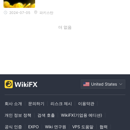
2024-07-05
파키스탄
더 없음
United States
회사 소개
|
문의하기
|
리스크 제시
|
이용약관
|
개인 정보 정책
|
검색 호출
|
WikiFX(기업용 에디션)
|
공식 인증
|
EXPO
|
Wiki 연구원
|
VPS 도움말
|
협력
|