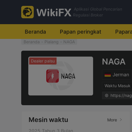
Aplikasi Global Pencarian
Regulasi Broker
Beranda
Papan peringkat
Papar
Beranda
-
Pialang
-
NAGA
NAGA
Dealer palsu
Jerman
Waktu Masuk 
https://na
Mesin waktu
More
2025 Tahun 3 Bulan