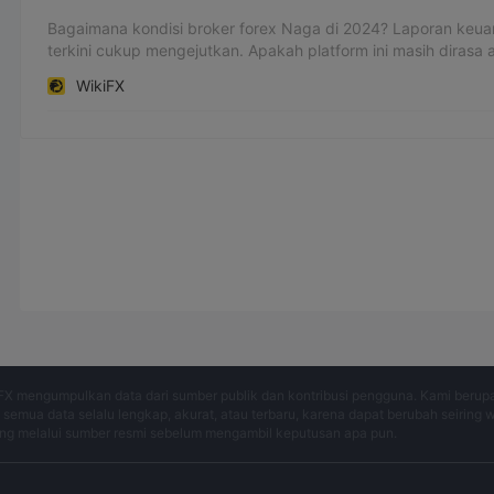
Bagaimana kondisi broker forex Naga di 2024? Laporan keu
terkini cukup mengejutkan. Apakah platform ini masih dirasa 
bahaya bagi para trader atau investor? Simak uraian seleng
WikiFX
FX mengumpulkan data dari sumber publik dan kontribusi pengguna. Kami berup
semua data selalu lengkap, akurat, atau terbaru, karena dapat berubah seiring 
ng melalui sumber resmi sebelum mengambil keputusan apa pun.