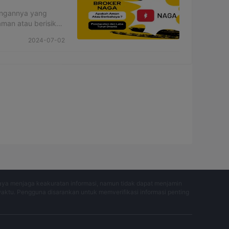
angannya yang
aman atau berisiko
kapnya
2024-07-02
aya menjaga keakuratan informasi, namun tidak dapat menjamin
waktu. Pengguna disarankan untuk memverifikasi informasi penting