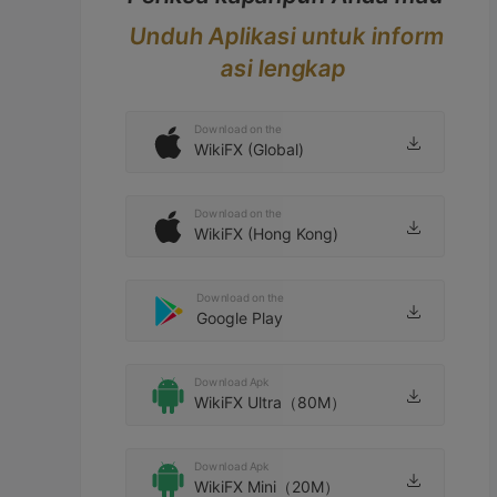
Unduh Aplikasi untuk inform
asi lengkap
Download on the
WikiFX (Global)
Download on the
WikiFX (Hong Kong)
Download on the
Google Play
Download Apk
WikiFX Ultra（80M）
Download Apk
WikiFX Mini（20M）