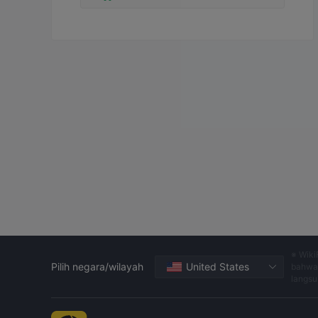
※ Wiki
Pilih negara/wilayah
United States
bahwa 
langsu