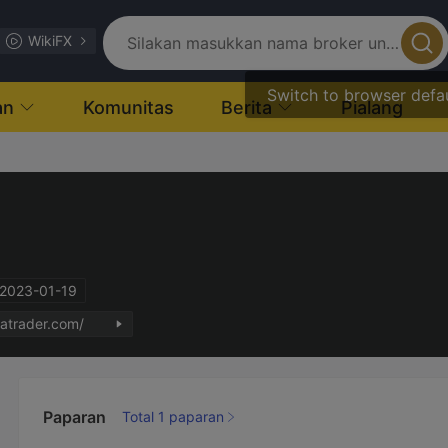
WikiFX
Switch to browser defa
an
Komunitas
Berita
Pialang
2023-01-19
gatrader.com/
Paparan
Total 1 paparan