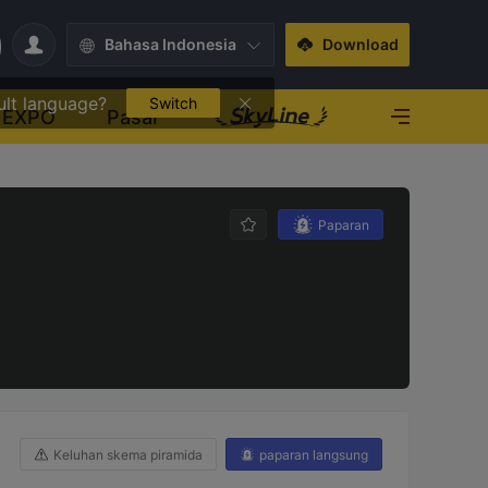
Bahasa Indonesia
Download
ult language?
Switch
EXPO
Pasar
Paparan
Keluhan skema piramida
paparan langsung