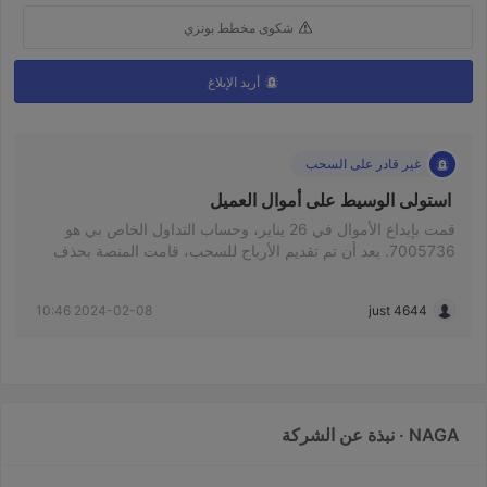
شكوى مخطط بونزي
أريد الإبلاغ
غير قادر على السحب
 استولى الوسيط على أموال العميل 
قمت بإيداع الأموال في 26 يناير، وحساب التداول الخاص بي هو
7005736. بعد أن تم تقديم الأرباح للسحب، قامت المنصة بحذف
حسابي. الآن لا يمكنني تسجيل الدخول إلى المنصة. فريق خدمة
العملاء يتأخر باستمرار ويقولون إنهم أرسلوا لي بريدًا إلكترونيًا لإنهاء
2024-02-08 10:46
just 4644
الصفقة. ولكن بعد أن ردت على البريد الإلكتروني، لم يكن هناك أي
رد آخر. بعد شهر، لا يزال الأمر كما هو عليه. أرسل رسائل بريد
إلكتروني تقريبًا كل يوم أسأل فيها، ولكن لا أحد يجيبني. خدمة العملاء
على الموقع تغلق نافذة الحوار في كل مرة بعد أن أطرح سؤالًا.
NAGA · نبذة عن الشركة