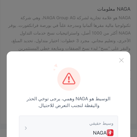
NAGA معلومات
NAGA هو علامة تجارية لشركة NAGA Group AG، وهي شركة
تكنولوجيا مالية مقرها ألمانيا ومدرجة علناً في بورصة فرانكفورت. يوفر
NAGA أكثر من 1000 أصل، واستراتيجيات نسخ خدمات التداول
الأخرى، وتعليم مجاني. مجرد 3 خطوات: اختيار متداول، تحديد المبلغ،
والنقر على "نسخ" لبدء نسخ الصفقات ومتابعة خطى المستثمرين
الأعلى.
هل NAGA شرعي؟
نظمتها
NAGA م
هيئة الأوراق المالية والبورصة في قبرص (CySEC)،
بموجب الترخيص رقم 204/13، مما يجعلها أقل أمانًا من الوسطاء
المنظمين.
الوسيط هو NAGA وهمي، يرجى توخي الحذر
واليقظة لتجنب التعرض للاحتيال.
الإيداع والسحب
NAGA يقبل بطاقات VISA وMasterCard وMaestro وSkrill
وNETELLER وغيرها للإيداع والسحب.
وسيط حقيقي
NAGA