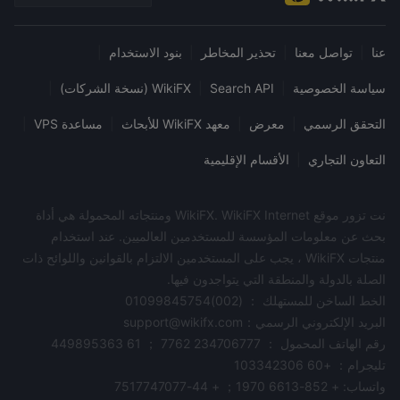
عنا
|
تواصل معنا
|
تحذير المخاطر
|
بنود الاستخدام
|
سياسة الخصوصية
|
Search API
|
WikiFX (نسخة الشركات)
|
التحقق الرسمي
|
معرض
|
معهد WikiFX للأبحاث
|
مساعدة VPS
|
التعاون التجاري
|
الأقسام الإقليمية
نت تزور موقع WikiFX. WikiFX Internet ومنتجاته المحمولة هي أداة
بحث عن معلومات المؤسسة للمستخدمين العالميين. عند استخدام
منتجات WikiFX ، يجب على المستخدمين الالتزام بالقوانين واللوائح ذات
الصلة بالدولة والمنطقة التي يتواجدون فيها.
الخط الساخن للمستهلك ： (002)01099845754
البريد الإلكتروني الرسمي：support@wikifx.com
رقم الهاتف المحمول ： 234706777 7762 ； 61 449895363
تليجرام： +60 103342306
واتساب: + 852-6613 1970； + 44-7517747077