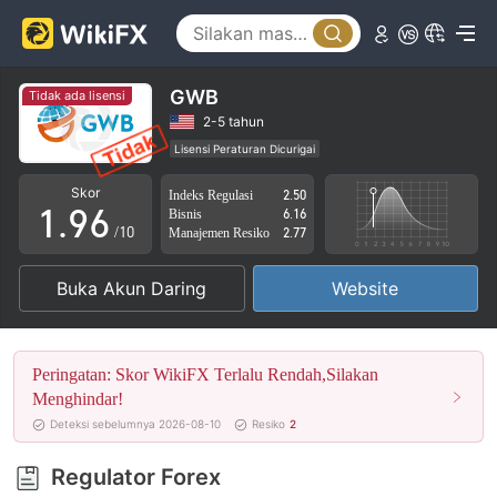
4
1
5
2
6
3
GWB
Tidak ada lisensi
7
4
2-5 tahun
Lisensi Peraturan Dicurigai
0
8
5
Lingkup Bisnis Mencurigakan
Potensi risiko tinggi
Skor
Indeks Regulasi
2.50
1
.
9
6
Bisnis
6.16
/10
Manajemen Resiko
2.77
2
7
Buka Akun Daring
Website
3
8
4
9
Peringatan: Skor WikiFX Terlalu Rendah,Silakan
5
Menghindar!
Deteksi sebelumnya 2026-08-10
Resiko
2
6
Regulator Forex
7