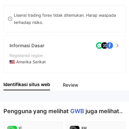
8
Lisensi trading forex tidak ditemukan. Harap waspada
9
terhadap risiko.
Informasi Dasar
Registered region
Amerika Serikat
Periode operasi
2-5 tahun
Identifikasi situs web
Review
Nama perusahaan
Global Whale Bitcion International
Pengguna yang melihat
GWB
juga melihat..
IC
XM