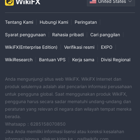
United States
Tentang Kami
|
Hubungi Kami
|
Peringatan
|
Syarat penggunaan
|
Rahasia pribadi
|
Cari panggilan
|
WikiFX(Enterprise Edition)
|
Verifikasi resmi
|
EXPO
|
WikiResearch
|
Bantuan VPS
|
Kerja sama
|
Divisi Regional
Anda mengunjungi situs web WikiFX. WikiFX Internet dan
produk selulernya adalah alat pencarian informasi perusahaan
untuk pengguna global. Saat menggunakan produk WikiFX,
pengguna harus secara sadar mematuhi undang-undang dan
peraturan yang relevan di negara dan wilayah tempat mereka
berada.
Whatsapp：6285158070850
Jika Anda memiliki informasi lisensi atau koreksi kesalahan
informasi lainnya, silakan kirim ke：qa@wikifx.com