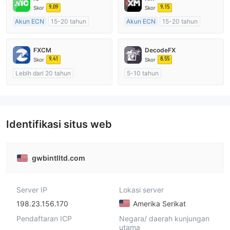
9.09
9.15
Skor
Skor
Akun ECN
15-20 tahun
Akun ECN
15-20 tahun
Diatur di Australia
Diatur di Australia
Market Maker (MM)
Market Maker (MM)
FXCM
DecodeFX
Lisensi Penuh MT4
Lisensi Penuh MT4
9.41
8.55
Skor
Skor
Lebih dari 20 tahun
5-10 tahun
Diatur di Australia
Diatur di Australia
Market Maker (MM)
Market Maker (MM)
Lisensi Penuh MT4
Lisensi Penuh MT4
Identifikasi situs web
gwbintlltd.com
Server IP
Lokasi server
198.23.156.170
Amerika Serikat
Pendaftaran ICP
Negara/ daerah kunjungan
utama